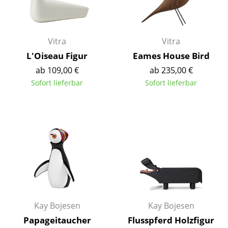
Kleinaufbewahrung
Einzelteile
Vitra
Vitra
... alle Aufbewahrungsmöbel
L'Oiseau Figur
Eames House Bird
ab 109,00 €
ab 235,00 €
Licht
Sofort lieferbar
Sofort lieferbar
Hängeleuchten & Deckenleuchten
Tischleuchten
Schreibtischleuchten
Stehleuchten & Leseleuchten
Bodenleuchten
Wandleuchten
Kay Bojesen
Kay Bojesen
Outdoor-Leuchten
Papageitaucher
Flusspferd Holzfigur