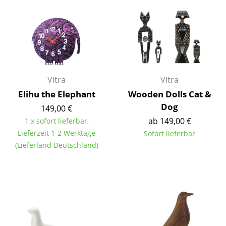
Einzelteile
... alle Tische
Aufbewahren
Regale & Schränke
Vitra
Vitra
Elihu the Elephant
Wooden Dolls Cat &
Bücherregale
Dog
149,00 €
Wandregale
ab 149,00 €
1 x sofort lieferbar,
Lieferzeit 1-2 Werktage
Sofort lieferbar
Sideboards & Kommoden
(Lieferland Deutschland)
TV Möbel
Beistell- & Rollcontainer
Barmöbel
Garderoben