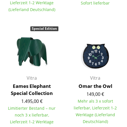
Lieferzeit 1-2 Werktage
Sofort lieferbar
Spiegel
(Lieferland Deutschland)
Figuren & Miniaturen
Special Edition
Vasen
Tabletts
Büroutensilien
Aufbewahrungsboxen
Decken
Vitra
Vitra
Eames Elephant
Omar the Owl
Kissen
Special Collection
149,00 €
Teppiche
1.495,00 €
Mehr als 3 x sofort
lieferbar, Lieferzeit 1-2
Limitierter Bestand – nur
Vorhänge
Werktage (Lieferland
noch 3 x lieferbar,
... alle Accessoires
Deutschland)
Lieferzeit 1-2 Werktage