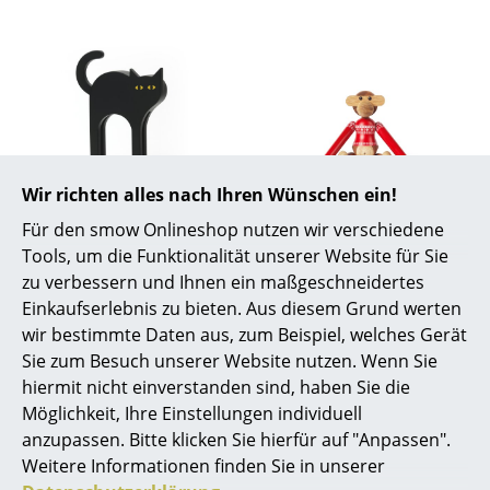
Büro
Arbeitsplatz
Management Büro
Konferenzraum
Wir richten alles nach Ihren Wünschen ein!
Empfang
Tecta
Kay Bojesen
Für den smow Onlineshop nutzen wir verschiedene
Tecta Cat Karlchen
Affe Christmas
Cafeteria
Tools, um die Funktionalität unserer Website für Sie
Holzfigur
Jumper Holzfigur
zu verbessern und Ihnen ein maßgeschneidertes
Branchenlösungen
295,00 €
ab 69,00 €
Einkaufserlebnis zu bieten. Aus diesem Grund werten
Sofort lieferbar
Sofort lieferbar
wir bestimmte Daten aus, zum Beispiel, welches Gerät
Sicheres Arbeiten
Sie zum Besuch unserer Website nutzen. Wenn Sie
hiermit nicht einverstanden sind, haben Sie die
Hersteller & Designer
Möglichkeit, Ihre Einstellungen individuell
anzupassen. Bitte klicken Sie hierfür auf "Anpassen".
Hersteller
Weitere Informationen finden Sie in unserer