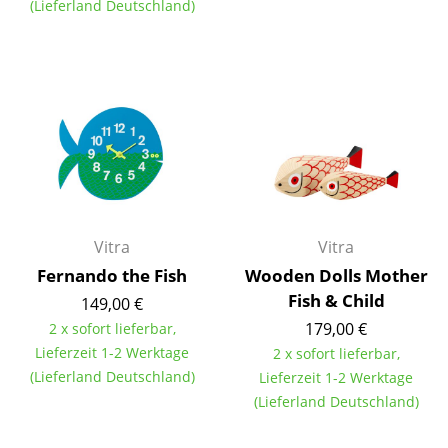
(Lieferland Deutschland)
Räume
Zuhause
Wohnzimmer
Esszimmer
Schlafzimmer
Kinderzimmer
Vitra
Vitra
Arbeitszimmer
Fernando the Fish
Wooden Dolls Mother
Fish & Child
149,00 €
Diele
179,00 €
2 x sofort lieferbar,
Lieferzeit 1-2 Werktage
Badezimmer
2 x sofort lieferbar,
(Lieferland Deutschland)
Lieferzeit 1-2 Werktage
Stauraum
(Lieferland Deutschland)
Balkon & Garten