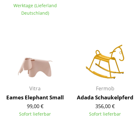
Werktage (Lieferland
Tische
Deutschland)
Esstische
Beistelltische
Couchtische
Schreibtische
Sekretäre & PC-Tische
Konferenztische
Vitra
Fermob
Stehtische & Stehpulte
Eames Elephant Small
Adada Schaukelpferd
99,00 €
356,00 €
Kindertische
Sofort lieferbar
Sofort lieferbar
Gartentische
Servierwagen