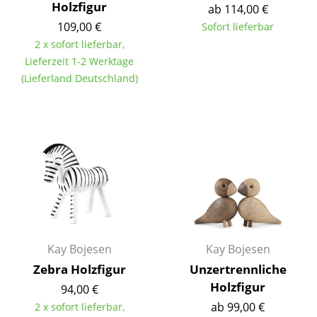
Holzfigur
ab 114,00 €
Akkuleuchten
109,00 €
Sofort lieferbar
... alle Leuchten
2 x sofort lieferbar,
Lieferzeit 1-2 Werktage
Betten
(Lieferland Deutschland)
Doppelbetten
Einzelbetten
Stapelbetten
Kinderbetten
Nachttische & Bettzubehör
... alle Betten
Kay Bojesen
Kay Bojesen
Zebra Holzfigur
Unzertrennliche
Accessoires
Holzfigur
94,00 €
ab 99,00 €
2 x sofort lieferbar,
Uhren