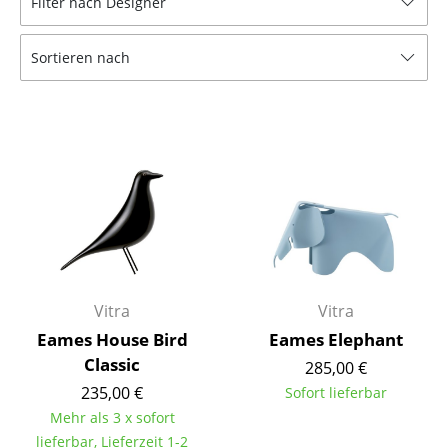
Filter nach Designer
Hocker
Sortieren nach
Bänke & Liegen
Sitzsäcke
Gartenstühle
Kinderstühle
Schaukelstühle
Bürodrehstühle
Konferenzstühle
Vitra
Vitra
Eames House Bird
Eames Elephant
Bürosessel
Classic
285,00 €
Einzelteile
235,00 €
Sofort lieferbar
Mehr als 3 x sofort
... alle Sitzmöbel
lieferbar, Lieferzeit 1-2