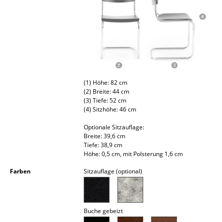
Spiegel
Figuren & Miniaturen
Vasen
Tabletts
(1) Höhe: 82 cm
Büroutensilien
(2) Breite: 44 cm
(3) Tiefe: 52 cm
(4) Sitzhöhe: 46 cm
Aufbewahrungsboxen
Optionale Sitzauflage:
Decken
Breite: 39,6 cm
Tiefe: 38,9 cm
Kissen
Höhe: 0,5 cm, mit Polsterung 1,6 cm
Teppiche
Farben
Sitzauflage (optional)
Vorhänge
... alle Accessoires
Buche gebeizt