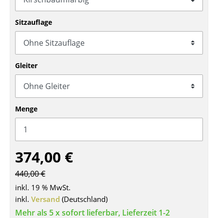
Tische
Sitzauflage
Esstische
Beistelltische
Gleiter
Couchtische
Schreibtische
Menge
Sekretäre & PC-Tische
Konferenztische
Stehtische & Stehpulte
374,00 €
Kindertische
440,00 €
inkl. 19 % MwSt.
Gartentische
inkl.
Versand
(Deutschland)
Servierwagen
Mehr als 5 x sofort lieferbar, Lieferzeit 1-2