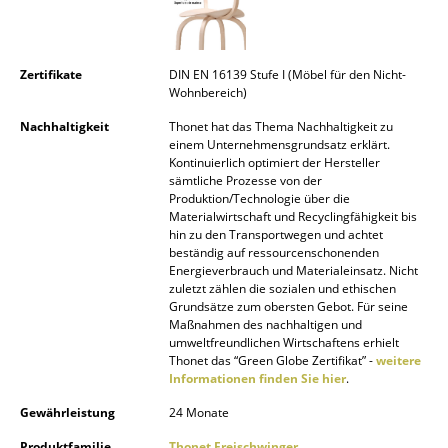
Artemide
Cassina
Zertifikate
DIN EN 16139 Stufe I (Möbel für den Nicht-
Fritz Hansen
Wohnbereich)
HAY
Nachhaltigkeit
Thonet hat das Thema Nachhaltigkeit zu
einem Unternehmensgrundsatz erklärt.
Knoll International
Kontinuierlich optimiert der Hersteller
sämtliche Prozesse von der
Produktion/Technologie über die
Louis Poulsen
Materialwirtschaft und Recyclingfähigkeit bis
hin zu den Transportwegen und achtet
Muuto
beständig auf ressourcenschonenden
Energieverbrauch und Materialeinsatz. Nicht
Nils Holger Moormann
zuletzt zählen die sozialen und ethischen
Grundsätze zum obersten Gebot. Für seine
Richard Lampert
Maßnahmen des nachhaltigen und
umweltfreundlichen Wirtschaftens erhielt
Thonet
Thonet das “Green Globe Zertifikat” -
weitere
Informationen finden Sie hier
.
USM Haller
Gewährleistung
24 Monate
Vitra
Produktfamilie
Thonet Freischwinger