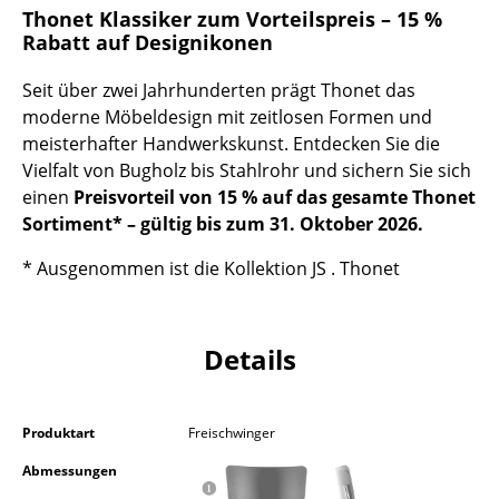
Thonet Klassiker zum Vorteilspreis – 15 %
Akkuleuchten
Rabatt auf Designikonen
... alle Leuchten
Seit über zwei Jahrhunderten prägt Thonet das
moderne Möbeldesign mit zeitlosen Formen und
Betten
meisterhafter Handwerkskunst. Entdecken Sie die
Doppelbetten
Vielfalt von Bugholz bis Stahlrohr und sichern Sie sich
einen
Preisvorteil von 15 % auf das gesamte Thonet
Einzelbetten
Sortiment* – gültig bis zum 31. Oktober 2026.
Stapelbetten
* Ausgenommen ist die Kollektion JS . Thonet
Kinderbetten
Nachttische & Bettzubehör
Details
... alle Betten
Produktart
Freischwinger
Accessoires
Abmessungen
Uhren