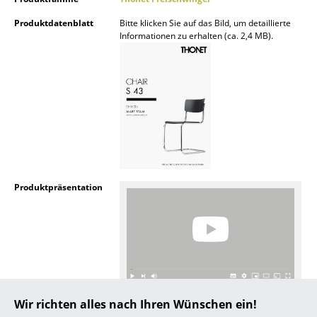
... alle Hersteller A-Z
Produktdatenblatt
Bitte klicken Sie auf das Bild, um detaillierte
Informationen zu erhalten (ca. 2,4 MB).
Designer
Alvar Aalto
Arne Jacobsen
Charles & Ray Eames
Eero Saarinen
Produktpräsentation
Egon Eiermann
Eileen Gray
Jean Prouvé
Le Corbusier
Noch mehr Inspiration?
Wir richten alles nach Ihren Wünschen ein!
Ludwig Mies van der Rohe
Hier ist ein interessantes YouTube-Video