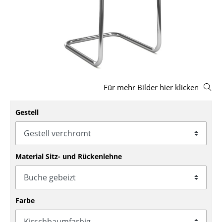
Hocker
Bänke & Liegen
Sitzsäcke
Gartenstühle
Für mehr Bilder hier klicken
Kinderstühle
Schaukelstühle
Gestell
Bürodrehstühle
Konferenzstühle
Material Sitz- und Rückenlehne
Bürosessel
Einzelteile
Farbe
... alle Sitzmöbel