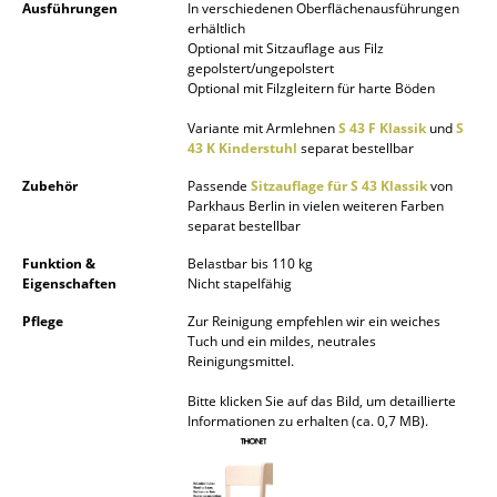
Ausführungen
In verschiedenen Oberflächenausführungen
erhältlich
Büro
Optional mit Sitzauflage aus Filz
gepolstert/ungepolstert
Arbeitsplatz
Optional mit Filzgleitern für harte Böden
Management Büro
Variante mit Armlehnen
S 43 F Klassik
und
S
43 K Kinderstuhl
separat bestellbar
Konferenzraum
Zubehör
Passende
Sitzauflage für S 43 Klassik
von
Parkhaus Berlin in vielen weiteren Farben
Empfang
separat bestellbar
Cafeteria
Funktion &
Belastbar bis 110 kg
Eigenschaften
Nicht stapelfähig
Branchenlösungen
Pflege
Zur Reinigung empfehlen wir ein weiches
Tuch und ein mildes, neutrales
Sicheres Arbeiten
Reinigungsmittel.
Bitte klicken Sie auf das Bild, um detaillierte
Hersteller & Designer
Informationen zu erhalten (ca. 0,7 MB).
Hersteller