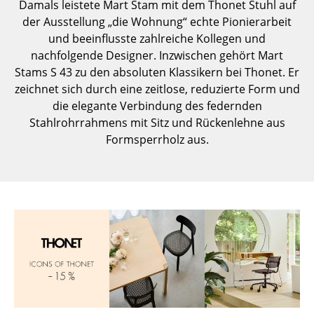
Damals leistete Mart Stam mit dem Thonet Stuhl auf
Kleinaufbewahrung
der Ausstellung „die Wohnung“ echte Pionierarbeit
und beeinflusste zahlreiche Kollegen und
Einzelteile
nachfolgende Designer. Inzwischen gehört Mart
... alle Aufbewahrungsmöbel
Stams S 43 zu den absoluten Klassikern bei Thonet. Er
zeichnet sich durch eine zeitlose, reduzierte Form und
Licht
die elegante Verbindung des federnden
Stahlrohrrahmens mit Sitz und Rückenlehne aus
Hängeleuchten & Deckenleuchten
Formsperrholz aus.
Tischleuchten
Schreibtischleuchten
Stehleuchten & Leseleuchten
Bodenleuchten
Wandleuchten
Outdoor-Leuchten