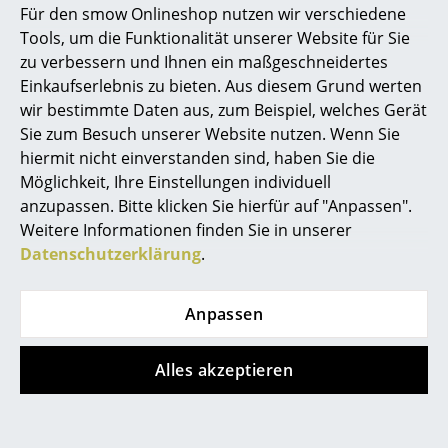
verlinkt, allerdings haben Sie sich gegen
Für den smow Onlineshop nutzen wir verschiedene
die Verwendung von YouTube auf unseren
Marcel Breuer
Tools, um die Funktionalität unserer Website für Sie
Seiten entschieden. Wenn Sie das Video
zu verbessern und Ihnen ein maßgeschneidertes
jetzt sehen möchten, klicken Sie bitte
hier
Philippe Starck
um Ihre Einstellungen zu ändern.
Einkaufserlebnis zu bieten. Aus diesem Grund werten
wir bestimmte Daten aus, zum Beispiel, welches Gerät
Verner Panton
Sie zum Besuch unserer Website nutzen. Wenn Sie
... alle Designer A-Z
hiermit nicht einverstanden sind, haben Sie die
Möglichkeit, Ihre Einstellungen individuell
anzupassen. Bitte klicken Sie hierfür auf "Anpassen".
Themen
Angebote
Weitere Informationen finden Sie in unserer
Neu bei smow
Datenschutzerklärung
.
Angebot
Angebot
Inspiration
Anpassen
Special Editions
Designklassiker
Alles akzeptieren
Frauen im Design