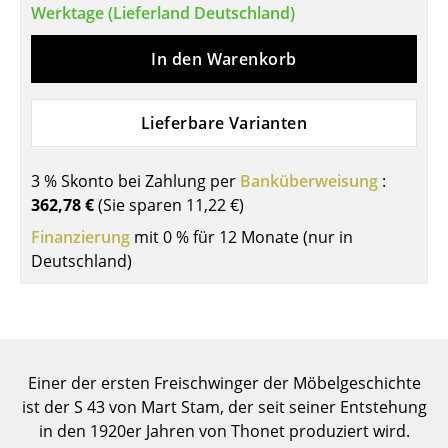
Werktage (Lieferland Deutschland)
Einzelteile
In den Warenkorb
... alle Tische
Aufbewahren
Lieferbare Varianten
Regale & Schränke
3 % Skonto bei Zahlung per
Banküberweisung
:
Bücherregale
362,78 €
(Sie sparen
11,22 €
)
Wandregale
Finanzierung
mit 0 % für 12 Monate (nur in
Deutschland)
Sideboards & Kommoden
TV Möbel
Beistell- & Rollcontainer
Einer der ersten Freischwinger der Möbelgeschichte
Barmöbel
ist der S 43 von Mart Stam, der seit seiner Entstehung
Garderoben
in den 1920er Jahren von Thonet produziert wird.