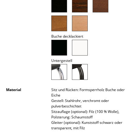
Räume
Zuhause
Wohnzimmer
Buche decklackiert
Esszimmer
Schlafzimmer
Untergestell
Kinderzimmer
Arbeitszimmer
Material
Sitz und Rücken: Formsperrholz Buche oder
Diele
Eiche
Gestell: Stahlrohr, verchromt oder
pulverbeschichtet
Badezimmer
Sitzauflage (optional): Filz (100 % Wolle),
Polsterung: Schaumstoff
Stauraum
Gleiter (optional): Kunststoff schwarz oder
transparent, mit Filz
Balkon & Garten