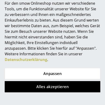
Für den smow Onlineshop nutzen wir verschiedene
Marcel Breuer
Tools, um die Funktionalität unserer Website für Sie
zu verbessern und Ihnen ein maßgeschneidertes
Philippe Starck
Einkaufserlebnis zu bieten. Aus diesem Grund werten
wir bestimmte Daten aus, zum Beispiel, welches Gerät
Verner Panton
Sie zum Besuch unserer Website nutzen. Wenn Sie
... alle Designer A-Z
hiermit nicht einverstanden sind, haben Sie die
Möglichkeit, Ihre Einstellungen individuell
anzupassen. Bitte klicken Sie hierfür auf "Anpassen".
Themen
Weitere Informationen finden Sie in unserer
Neu bei smow
Datenschutzerklärung
.
Inspiration
Anpassen
Special Editions
Designklassiker
Alles akzeptieren
USM Haller Montage
Frauen im Design
Zeitgeschehen