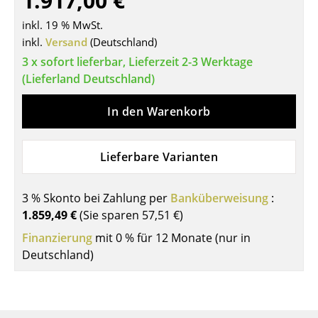
1.917,00 €
Tische
inkl. 19 % MwSt.
inkl.
Versand
(Deutschland)
Esstische
3 x sofort lieferbar, Lieferzeit 2-3 Werktage
Beistelltische
(Lieferland Deutschland)
Couchtische
In den Warenkorb
Schreibtische
Lieferbare Varianten
Sekretäre & PC-Tische
Konferenztische
3 % Skonto bei Zahlung per
Banküberweisung
:
1.859,49 €
(Sie sparen
57,51 €
)
Stehtische & Stehpulte
Finanzierung
mit 0 % für 12 Monate (nur in
Kindertische
Deutschland)
Gartentische
Servierwagen