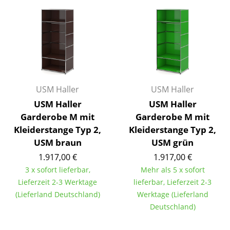
Räume
Zuhause
Wohnzimmer
Esszimmer
USM Haller
USM Haller
Schlafzimmer
USM Haller
USM Haller
Garderobe M mit
Garderobe M mit
Kinderzimmer
Kleiderstange Typ 2,
Kleiderstange Typ 2,
Arbeitszimmer
USM braun
USM grün
1.917,00 €
1.917,00 €
Diele
3 x sofort lieferbar,
Mehr als 5 x sofort
Badezimmer
Lieferzeit 2-3 Werktage
lieferbar, Lieferzeit 2-3
(Lieferland Deutschland)
Werktage (Lieferland
Stauraum
Deutschland)
Balkon & Garten