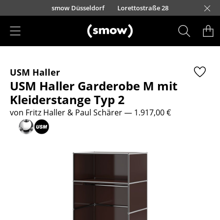
Direkt zum Inhalt
urfürstendamm 100
Barbarossastraße 39
smow Düsseldorf
Lorettostraße 28
smow Frankfurt
smow Essen
smow Schwarzwald
smow Nürnberg
smow München
smow Freiburg
smow Kempten
smow Hannover
smow Stuttgart
smow Konstanz
smow Solothurn
smow Hamburg
smow Mainz
smow Köln
smow Leipzig
Rütte
Ha
L
H
I
Produkte
USM Haller
Sitzmöbel
USM Haller Garderobe M mit
Esszimmerstühle
Kleiderstange Typ 2
von Fritz Haller & Paul Schärer
— 1.917,00 €
Sofas
Sessel
Loungesessel
Stühle
Freischwinger
Barhocker