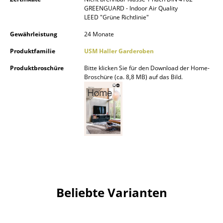
GREENGUARD - Indoor Air Quality
Spiegel
LEED "Grüne Richtlinie"
Figuren & Miniaturen
Gewährleistung
24 Monate
Produktfamilie
USM Haller Garderoben
Vasen
Produktbroschüre
Bitte klicken Sie für den Download der Home-
Tabletts
Broschüre (ca. 8,8 MB) auf das Bild.
Büroutensilien
Aufbewahrungsboxen
Decken
Kissen
Teppiche
Beliebte Varianten
Vorhänge
... alle Accessoires