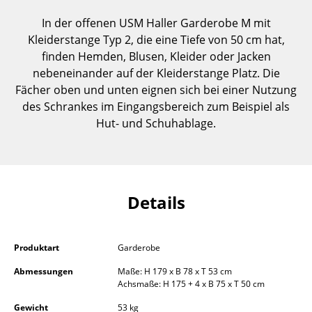
Einzelteile
In der offenen USM Haller Garderobe M mit
Kleiderstange Typ 2, die eine Tiefe von 50 cm hat,
... alle Tische
finden Hemden, Blusen, Kleider oder Jacken
nebeneinander auf der Kleiderstange Platz. Die
Aufbewahren
Fächer oben und unten eignen sich bei einer Nutzung
Regale & Schränke
des Schrankes im Eingangsbereich zum Beispiel als
Hut- und Schuhablage.
Bücherregale
Wandregale
Sideboards & Kommoden
Details
TV Möbel
Beistell- & Rollcontainer
Produktart
Garderobe
Barmöbel
Abmessungen
Maße: H 179 x B 78 x T 53 cm
Achsmaße: H 175 + 4 x B 75 x T 50 cm
Garderoben
Gewicht
53 kg