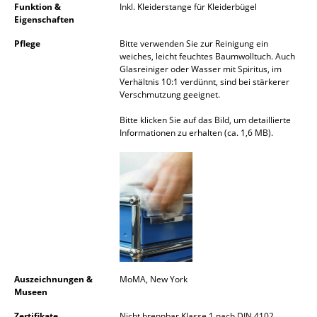
Funktion &
Inkl. Kleiderstange für Kleiderbügel
Akkuleuchten
Eigenschaften
... alle Leuchten
Pflege
Bitte verwenden Sie zur Reinigung ein
weiches, leicht feuchtes Baumwolltuch. Auch
Glasreiniger oder Wasser mit Spiritus, im
Betten
Verhältnis 10:1 verdünnt, sind bei stärkerer
Verschmutzung geeignet.
Doppelbetten
Bitte klicken Sie auf das Bild, um detaillierte
Einzelbetten
Informationen zu erhalten (ca. 1,6 MB).
Stapelbetten
Kinderbetten
Nachttische & Bettzubehör
... alle Betten
Accessoires
Auszeichnungen &
MoMA, New York
Museen
Uhren
Zertifikate
Nicht brennbar Klasse 1 nach DIN 4102