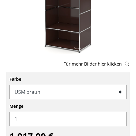
Hocker
Bänke & Liegen
Sitzsäcke
Gartenstühle
Kinderstühle
Für mehr Bilder hier klicken
Schaukelstühle
Farbe
Bürodrehstühle
Konferenzstühle
Bürosessel
Menge
Einzelteile
... alle Sitzmöbel