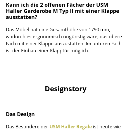
Artemide
Kann ich die 2 offenen Fächer der USM
Haller Garderobe M Typ II mit einer Klappe
Cassina
ausstatten?
Fritz Hansen
Das Möbel hat eine Gesamthöhe von 1790 mm,
HAY
wodurch es ergonomisch ungünstig wäre, das obere
Fach mit einer Klappe auszustatten. Im unteren Fach
Knoll International
ist der Einbau einer Klapptür möglich.
Louis Poulsen
Muuto
Nils Holger Moormann
Designstory
Richard Lampert
Thonet
Das Design
USM Haller
Das Besondere der
USM Haller Regale
ist heute wie
Vitra