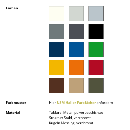
Kleinaufbewahrung
Farben
Einzelteile
... alle Aufbewahrungsmöbel
Licht
Hängeleuchten & Deckenleuchten
Tischleuchten
Schreibtischleuchten
Stehleuchten & Leseleuchten
Bodenleuchten
Farbmuster
Hier
USM Haller Farbfächer
anfordern
Wandleuchten
Material
Tablare: Metall pulverbeschichtet
Struktur: Stahl, verchromt
Kugeln Messing, verchromt
Outdoor-Leuchten