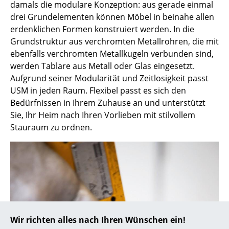
damals die modulare Konzeption: aus gerade einmal
drei Grundelementen können Möbel in beinahe allen
... alle Hersteller A-Z
erdenklichen Formen konstruiert werden. In die
Grundstruktur aus verchromten Metallrohren, die mit
Designer
ebenfalls verchromten Metallkugeln verbunden sind,
Alvar Aalto
werden Tablare aus Metall oder Glas eingesetzt.
Aufgrund seiner Modularität und Zeitlosigkeit passt
Arne Jacobsen
USM in jeden Raum. Flexibel passt es sich den
Bedürfnissen in Ihrem Zuhause an und unterstützt
Charles & Ray Eames
Sie, Ihr Heim nach Ihren Vorlieben mit stilvollem
Eero Saarinen
Stauraum zu ordnen.
Egon Eiermann
Eileen Gray
Jean Prouvé
Le Corbusier
Wir richten alles nach Ihren Wünschen ein!
Ludwig Mies van der Rohe