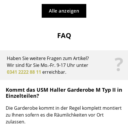
Büro
Alle anzeigen
Arbeitsplatz
Management Büro
FAQ
Konferenzraum
?
Empfang
Haben Sie weitere Fragen zum Artikel?
Wir sind für Sie Mo.-Fr. 9-17 Uhr unter
Cafeteria
0341 2222 88 11
erreichbar.
Branchenlösungen
Kommt das USM Haller Garderobe M Typ II in
Sicheres Arbeiten
Einzelteilen?
Hersteller & Designer
Die Garderobe kommt in der Regel komplett montiert
zu Ihnen sofern es die Räumlichkeiten vor Ort
Hersteller
zulassen.