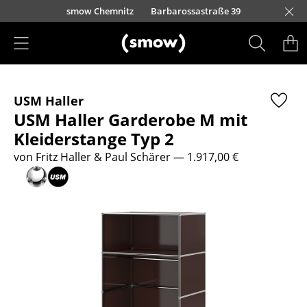
Direkt zum Inhalt
urfürstendamm 100
smow Chemnitz
Barbarossastraße 39
smow Frankfurt
smow Essen
smow Schwarzwald
smow Nürnberg
smow München
smow Freiburg
smow Kempten
smow Düsseldorf
smow Hannover
smow Stuttgart
smow Konstanz
smow Solothurn
smow Hamburg
smow Mainz
smow Köln
smow Leipzig
Rütte
Ha
L
H
I
Produkte
USM Haller
Sitzmöbel
USM Haller Garderobe M mit
Esszimmerstühle
Kleiderstange Typ 2
von Fritz Haller & Paul Schärer
— 1.917,00 €
Sofas
Sessel
Loungesessel
Stühle
Freischwinger
Barhocker