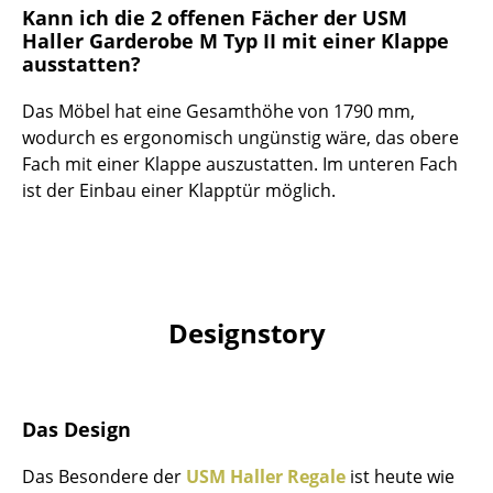
Artemide
Kann ich die 2 offenen Fächer der USM
Haller Garderobe M Typ II mit einer Klappe
Cassina
ausstatten?
Fritz Hansen
Das Möbel hat eine Gesamthöhe von 1790 mm,
HAY
wodurch es ergonomisch ungünstig wäre, das obere
Fach mit einer Klappe auszustatten. Im unteren Fach
Knoll International
ist der Einbau einer Klapptür möglich.
Louis Poulsen
Muuto
Nils Holger Moormann
Designstory
Richard Lampert
Thonet
Das Design
USM Haller
Das Besondere der
USM Haller Regale
ist heute wie
Vitra