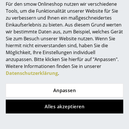
Für den smow Onlineshop nutzen wir verschiedene
Marcel Breuer
Tools, um die Funktionalität unserer Website für Sie
zu verbessern und Ihnen ein maßgeschneidertes
Philippe Starck
Einkaufserlebnis zu bieten. Aus diesem Grund werten
wir bestimmte Daten aus, zum Beispiel, welches Gerät
Verner Panton
Sie zum Besuch unserer Website nutzen. Wenn Sie
... alle Designer A-Z
hiermit nicht einverstanden sind, haben Sie die
Möglichkeit, Ihre Einstellungen individuell
anzupassen. Bitte klicken Sie hierfür auf "Anpassen".
Themen
Weitere Informationen finden Sie in unserer
Neu bei smow
Datenschutzerklärung
.
Inspiration
Anpassen
Special Editions
Designklassiker
Alles akzeptieren
USM Haller Montage
Frauen im Design
Zeitgeschehen