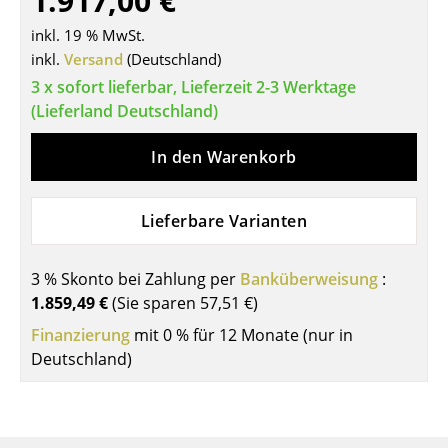
1.917,00 €
Tische
inkl. 19 % MwSt.
inkl.
Versand
(Deutschland)
Esstische
3 x sofort lieferbar, Lieferzeit 2-3 Werktage
Beistelltische
(Lieferland Deutschland)
Couchtische
In den Warenkorb
Schreibtische
Lieferbare Varianten
Sekretäre & PC-Tische
Konferenztische
3 % Skonto bei Zahlung per
Banküberweisung
:
1.859,49 €
(Sie sparen
57,51 €
)
Stehtische & Stehpulte
Finanzierung
mit 0 % für 12 Monate (nur in
Kindertische
Deutschland)
Gartentische
Servierwagen