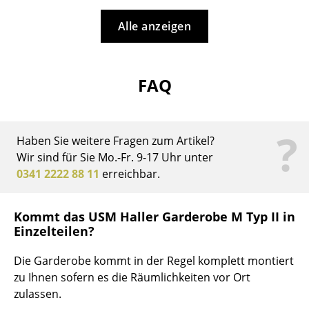
Büro
Alle anzeigen
Arbeitsplatz
Management Büro
FAQ
Konferenzraum
?
Empfang
Haben Sie weitere Fragen zum Artikel?
Wir sind für Sie Mo.-Fr. 9-17 Uhr unter
Cafeteria
0341 2222 88 11
erreichbar.
Branchenlösungen
Kommt das USM Haller Garderobe M Typ II in
Sicheres Arbeiten
Einzelteilen?
Hersteller & Designer
Die Garderobe kommt in der Regel komplett montiert
zu Ihnen sofern es die Räumlichkeiten vor Ort
Hersteller
zulassen.