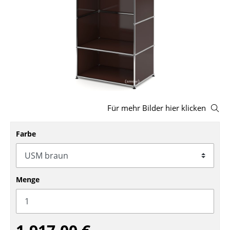
Hocker
Bänke & Liegen
Sitzsäcke
Gartenstühle
Kinderstühle
Für mehr Bilder hier klicken
Schaukelstühle
Farbe
Bürodrehstühle
Konferenzstühle
Bürosessel
Menge
Einzelteile
... alle Sitzmöbel