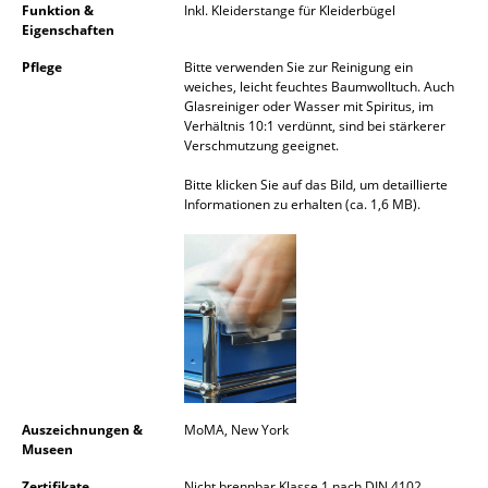
Funktion &
Inkl. Kleiderstange für Kleiderbügel
Akkuleuchten
Eigenschaften
... alle Leuchten
Pflege
Bitte verwenden Sie zur Reinigung ein
weiches, leicht feuchtes Baumwolltuch. Auch
Glasreiniger oder Wasser mit Spiritus, im
Betten
Verhältnis 10:1 verdünnt, sind bei stärkerer
Verschmutzung geeignet.
Doppelbetten
Bitte klicken Sie auf das Bild, um detaillierte
Einzelbetten
Informationen zu erhalten (ca. 1,6 MB).
Stapelbetten
Kinderbetten
Nachttische & Bettzubehör
... alle Betten
Accessoires
Auszeichnungen &
MoMA, New York
Museen
Uhren
Zertifikate
Nicht brennbar Klasse 1 nach DIN 4102