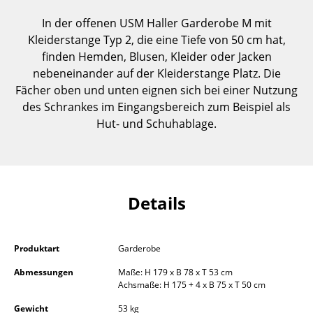
Einzelteile
In der offenen USM Haller Garderobe M mit
Kleiderstange Typ 2, die eine Tiefe von 50 cm hat,
... alle Tische
finden Hemden, Blusen, Kleider oder Jacken
nebeneinander auf der Kleiderstange Platz. Die
Aufbewahren
Fächer oben und unten eignen sich bei einer Nutzung
Regale & Schränke
des Schrankes im Eingangsbereich zum Beispiel als
Hut- und Schuhablage.
Bücherregale
Wandregale
Sideboards & Kommoden
Details
TV Möbel
Beistell- & Rollcontainer
Produktart
Garderobe
Barmöbel
Abmessungen
Maße: H 179 x B 78 x T 53 cm
Achsmaße: H 175 + 4 x B 75 x T 50 cm
Garderoben
Gewicht
53 kg