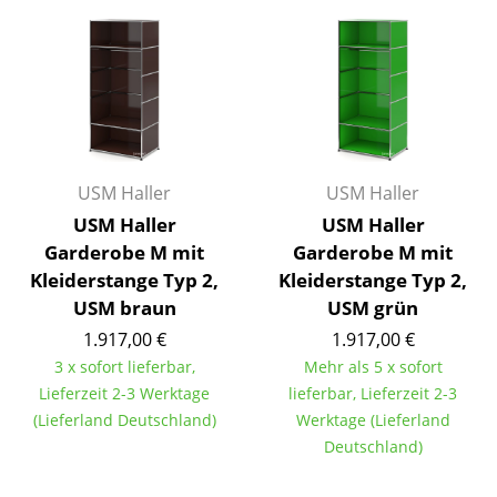
Räume
Zuhause
Wohnzimmer
Esszimmer
USM Haller
USM Haller
Schlafzimmer
USM Haller
USM Haller
Garderobe M mit
Garderobe M mit
Kinderzimmer
Kleiderstange Typ 2,
Kleiderstange Typ 2,
Arbeitszimmer
USM braun
USM grün
1.917,00 €
1.917,00 €
Diele
3 x sofort lieferbar,
Mehr als 5 x sofort
Badezimmer
Lieferzeit 2-3 Werktage
lieferbar, Lieferzeit 2-3
(Lieferland Deutschland)
Werktage (Lieferland
Stauraum
Deutschland)
Balkon & Garten