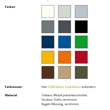
Kleinaufbewahrung
Farben
Einzelteile
... alle Aufbewahrungsmöbel
Licht
Hängeleuchten & Deckenleuchten
Tischleuchten
Schreibtischleuchten
Stehleuchten & Leseleuchten
Bodenleuchten
Farbmuster
Hier
USM Haller Farbfächer
anfordern
Wandleuchten
Material
Tablare: Metall pulverbeschichtet
Struktur: Stahl, verchromt
Kugeln Messing, verchromt
Outdoor-Leuchten