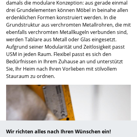
damals die modulare Konzeption: aus gerade einmal
drei Grundelementen können Möbel in beinahe allen
... alle Hersteller A-Z
erdenklichen Formen konstruiert werden. In die
Grundstruktur aus verchromten Metallrohren, die mit
Designer
ebenfalls verchromten Metallkugeln verbunden sind,
Alvar Aalto
werden Tablare aus Metall oder Glas eingesetzt.
Aufgrund seiner Modularität und Zeitlosigkeit passt
Arne Jacobsen
USM in jeden Raum. Flexibel passt es sich den
Bedürfnissen in Ihrem Zuhause an und unterstützt
Charles & Ray Eames
Sie, Ihr Heim nach Ihren Vorlieben mit stilvollem
Eero Saarinen
Stauraum zu ordnen.
Egon Eiermann
Eileen Gray
Jean Prouvé
Le Corbusier
Wir richten alles nach Ihren Wünschen ein!
Ludwig Mies van der Rohe