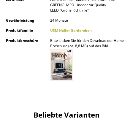
GREENGUARD - Indoor Air Quality
Spiegel
LEED "Grüne Richtlinie"
Figuren & Miniaturen
Gewährleistung
24 Monate
Produktfamilie
USM Haller Garderoben
Vasen
Produktbroschüre
Bitte klicken Sie für den Download der Home-
Tabletts
Broschüre (ca. 8,8 MB) auf das Bild.
Büroutensilien
Aufbewahrungsboxen
Decken
Kissen
Teppiche
Beliebte Varianten
Vorhänge
... alle Accessoires