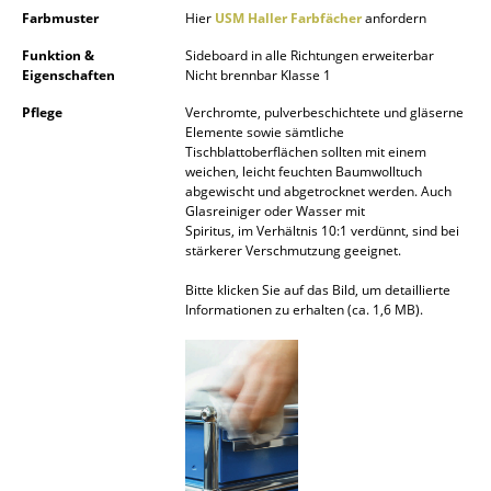
Farbmuster
Hier
USM Haller Farbfächer
anfordern
Spiegel
Funktion &
Sideboard in alle Richtungen erweiterbar
Figuren & Miniaturen
Eigenschaften
Nicht brennbar Klasse 1
Pflege
Verchromte, pulverbeschichtete und gläserne
Vasen
Elemente sowie sämtliche
Tischblattoberflächen sollten mit einem
Tabletts
weichen, leicht feuchten Baumwolltuch
abgewischt und abgetrocknet werden. Auch
Büroutensilien
Glasreiniger oder Wasser mit
Spiritus, im Verhältnis 10:1 verdünnt, sind bei
Aufbewahrungsboxen
stärkerer Verschmutzung geeignet.
Decken
Bitte klicken Sie auf das Bild, um detaillierte
Informationen zu erhalten (ca. 1,6 MB).
Kissen
Teppiche
Vorhänge
... alle Accessoires