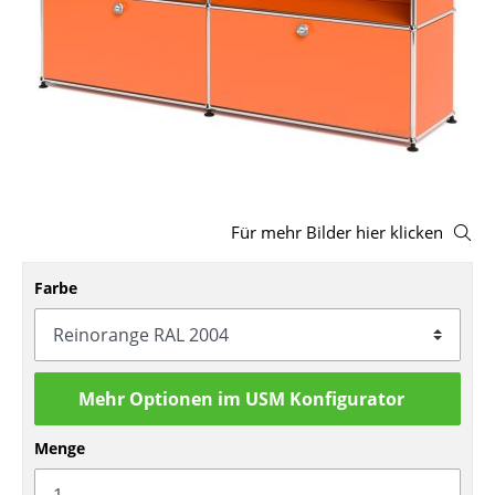
Hocker
Bänke & Liegen
Sitzsäcke
Gartenstühle
Kinderstühle
Für mehr Bilder hier klicken
Schaukelstühle
Farbe
Bürodrehstühle
Konferenzstühle
Bürosessel
Mehr Optionen im USM Konfigurator
Einzelteile
Menge
... alle Sitzmöbel