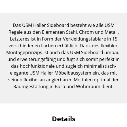
Einzelteile
... alle Tische
Das USM Haller Sideboard besteht wie alle USM
Aufbewahren
Regale aus den Elementen Stahl, Chrom und Metall.
Letzteres ist in Form der Verkleidungstablare in 15
Regale & Schränke
verschiedenen Farben erhältlich. Dank des flexiblen
Montageprinzips ist auch das USM Sideboard umbau-
Bücherregale
und erweiterungsfähig und fügt sich somit perfekt in
Wandregale
das hochfunktionale und zugleich minimalistisch-
elegante USM Haller Möbelbausystem ein, das mit
Sideboards & Kommoden
seinen flexibel arrangierbaren Modulen optimal der
Raumgestaltung in Büro und Wohnraum dient.
TV Möbel
Beistell- & Rollcontainer
Barmöbel
Details
Garderoben