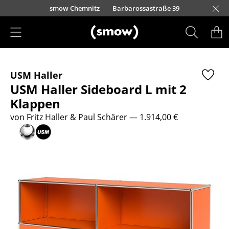
Direkt zum Inhalt
urfürstendamm 100
smow Chemnitz
Barbarossastraße 39
smow Frankfurt
smow Essen
smow Schwarzwald
smow Nürnberg
smow München
smow Freiburg
smow Kempten
smow Düsseldorf
smow Hannover
smow Stuttgart
smow Konstanz
smow Solothurn
smow Hamburg
smow Mainz
smow Köln
smow Leipzig
Rütte
Ha
L
H
I
Produkte
USM Haller
Sitzmöbel
USM Haller Sideboard L mit 2
Esszimmerstühle
Klappen
von Fritz Haller & Paul Schärer
— 1.914,00 €
Sofas
Sessel
Loungesessel
Stühle
Freischwinger
Barhocker