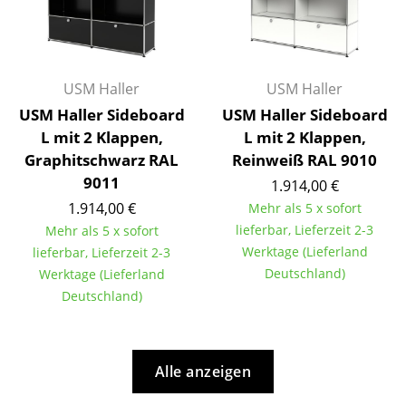
Artemide
Cassina
Fritz Hansen
USM Haller
USM Haller
HAY
USM Haller Sideboard
USM Haller Sideboard
L mit 2 Klappen,
L mit 2 Klappen,
Knoll International
Graphitschwarz RAL
Reinweiß RAL 9010
9011
Louis Poulsen
1.914,00 €
1.914,00 €
Mehr als 5 x sofort
Muuto
lieferbar, Lieferzeit 2-3
Mehr als 5 x sofort
Werktage (Lieferland
lieferbar, Lieferzeit 2-3
Nils Holger Moormann
Deutschland)
Werktage (Lieferland
Richard Lampert
Deutschland)
Thonet
USM Haller
Alle anzeigen
Vitra