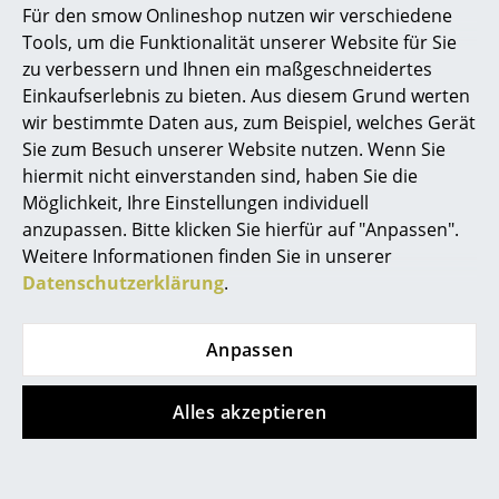
Für den smow Onlineshop nutzen wir verschiedene
Es besteht die Möglichkeit Kabeldurchlässe im Möbel
Marcel Breuer
Tools, um die Funktionalität unserer Website für Sie
einzuplanen. Dies sind rechteckige Ausstanzungen (63
zu verbessern und Ihnen ein maßgeschneidertes
x 48 mm) im Tablar, die mit einer Kantenschutztülle
Philippe Starck
Einkaufserlebnis zu bieten. Aus diesem Grund werten
versehen sind. Der
USM Haller Kabeldurchlass
kann
wir bestimmte Daten aus, zum Beispiel, welches Gerät
Verner Panton
einfach dazugebucht werden.
Sie zum Besuch unserer Website nutzen. Wenn Sie
... alle Designer A-Z
Muss man die Griffe des USM Haller
hiermit nicht einverstanden sind, haben Sie die
Sideboard L zum Öffnen der Türen drehen?
Möglichkeit, Ihre Einstellungen individuell
anzupassen. Bitte klicken Sie hierfür auf "Anpassen".
Themen
Wir verwenden für unsere Möbel den Standard-Griff
Weitere Informationen finden Sie in unserer
von USM, an dem man zum Öffnen der Tür nur ziehen
Neu bei smow
Datenschutzerklärung
.
muss. Für z.B. Erdbebenregionen oder auf speziellen
Inspiration
Kundenwunsch hat man jedoch die Möglichkeit,
Anpassen
Schnappdrehgriffe einzuplanen. Diese müssen zum
Special Editions
Öffnen der entsprechenden Tür gedreht werden.
Designklassiker
Alles akzeptieren
Frauen im Design