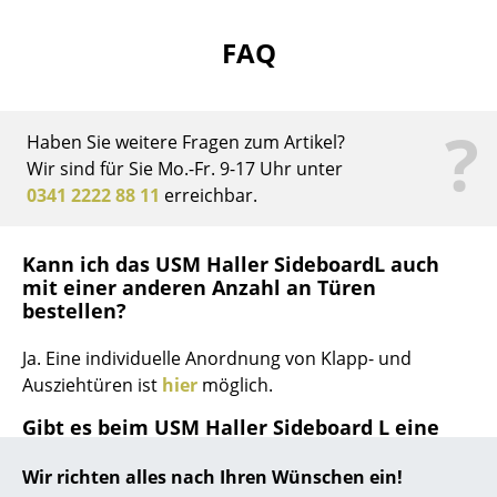
... alle Hersteller A-Z
FAQ
Designer
?
Alvar Aalto
Haben Sie weitere Fragen zum Artikel?
Wir sind für Sie Mo.-Fr. 9-17 Uhr unter
Arne Jacobsen
0341 2222 88 11
erreichbar.
Charles & Ray Eames
Kann ich das USM Haller SideboardL auch
Eero Saarinen
mit einer anderen Anzahl an Türen
bestellen?
Egon Eiermann
Eileen Gray
Ja. Eine individuelle Anordnung von Klapp- und
Ausziehtüren ist
hier
möglich.
Jean Prouvé
Gibt es beim USM Haller Sideboard L eine
Le Corbusier
Möglichkeit, Kabel durch Rück- bzw.
Seitenwände nach außen zu führen?
Wir richten alles nach Ihren Wünschen ein!
Ludwig Mies van der Rohe