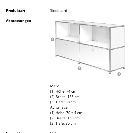
Kleinaufbewahrung
Produktart
Sideboard
Einzelteile
Abmessungen
... alle Aufbewahrungsmöbel
Licht
Hängeleuchten & Deckenleuchten
Tischleuchten
Schreibtischleuchten
Maße
Stehleuchten & Leseleuchten
(1) Höhe: 74 cm
(2) Breite: 153 cm
(3) Tiefe: 38 cm
Bodenleuchten
Achsmaße
(1) Höhe: 70 + 4 cm
Wandleuchten
(2) Breite: 150 cm
(3) Tiefe: 35 cm
Outdoor-Leuchten