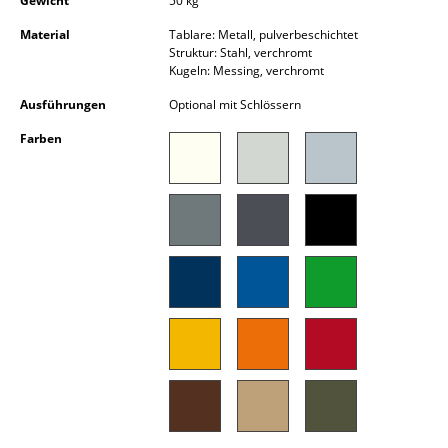
Gewicht
50 kg
Akkuleuchten
Material
Tablare: Metall, pulverbeschichtet
Struktur: Stahl, verchromt
... alle Leuchten
Kugeln: Messing, verchromt
Betten
Ausführungen
Optional mit Schlössern
Farben
Doppelbetten
Einzelbetten
Stapelbetten
Kinderbetten
Nachttische & Bettzubehör
... alle Betten
Accessoires
Uhren