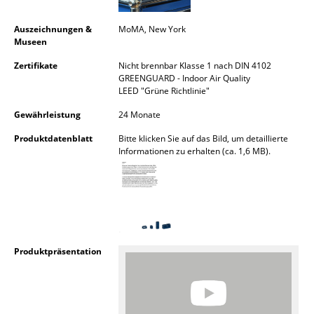
Räume
Auszeichnungen &
MoMA, New York
Museen
Zuhause
Zertifikate
Nicht brennbar Klasse 1 nach DIN 4102
Wohnzimmer
GREENGUARD - Indoor Air Quality
LEED "Grüne Richtlinie"
Esszimmer
Gewährleistung
24 Monate
Schlafzimmer
Produktdatenblatt
Bitte klicken Sie auf das Bild, um detaillierte
Informationen zu erhalten (ca. 1,6 MB).
Kinderzimmer
Arbeitszimmer
Diele
Badezimmer
Produktpräsentation
Stauraum
Balkon & Garten