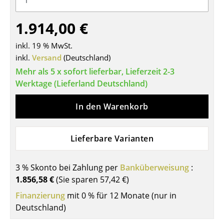
Tische
1.914,00 €
Esstische
inkl. 19 % MwSt.
Beistelltische
inkl.
Versand
(Deutschland)
Mehr als 5 x sofort lieferbar, Lieferzeit 2-3
Couchtische
Werktage (Lieferland Deutschland)
Schreibtische
In den Warenkorb
Sekretäre & PC-Tische
Konferenztische
Lieferbare Varianten
Stehtische & Stehpulte
3 % Skonto bei Zahlung per
Banküberweisung
:
Kindertische
1.856,58 €
(Sie sparen
57,42 €
)
Gartentische
Finanzierung
mit 0 % für 12 Monate (nur in
Deutschland)
Servierwagen