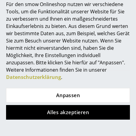
Für den smow Onlineshop nutzen wir verschiedene
ISO 14001: 2004 (Umweltmanagementnorm)
Marcel Breuer
Tools, um die Funktionalität unserer Website für Sie
Seit dem 1. Juni 2019 bietet Vitra ein Take-
zu verbessern und Ihnen ein maßgeschneidertes
Back-Programm an: Nicht mehr gebrauchte
Philippe Starck
Einkaufserlebnis zu bieten. Aus diesem Grund werten
Eames Fiberglass Chairs und Eames Plastic
Chairs können an Vitra zurückgegeben
wir bestimmte Daten aus, zum Beispiel, welches Gerät
Verner Panton
werden.
Sie zum Besuch unserer Website nutzen. Wenn Sie
... alle Designer A-Z
Gewährleistung
24 Monate
hiermit nicht einverstanden sind, haben Sie die
Möglichkeit, Ihre Einstellungen individuell
Produkt registrieren und
10 Jahre Vitra
anzupassen. Bitte klicken Sie hierfür auf "Anpassen".
Themen
Herstellergarantie
sichern
Weitere Informationen finden Sie in unserer
Zubehör
Passende
Sitzauflagen
und
Sitzauflagen aus
Neu bei smow
Datenschutzerklärung
.
Leder
von Parkhaus Berlin oder
Seat Dots
und
Soft Seats (Typ B)
von Vitra
Inspiration
Anpassen
Produktfamilie
Eames Plastic Chairs
Special Editions
Designklassiker
Alles akzeptieren
Frauen im Design
Produktdatenblatt
Bitte klicken Sie auf das Bild, um detaillierte
Informationen zu erhalten (ca. 10,4 MB).