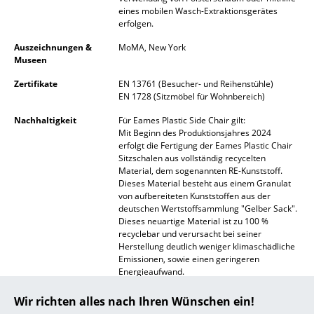
eines mobilen Wasch-Extraktionsgerätes
... alle Hersteller A-Z
erfolgen.
Auszeichnungen &
MoMA, New York
Designer
Museen
Alvar Aalto
Zertifikate
EN 13761 (Besucher- und Reihenstühle)
EN 1728 (Sitzmöbel für Wohnbereich)
Arne Jacobsen
Nachhaltigkeit
Für Eames Plastic Side Chair gilt:
Mit Beginn des Produktionsjahres 2024
Charles & Ray Eames
erfolgt die Fertigung der Eames Plastic Chair
Sitzschalen aus vollständig recycelten
Eero Saarinen
Material, dem sogenannten RE-Kunststoff.
Dieses Material besteht aus einem Granulat
Egon Eiermann
von aufbereiteten Kunststoffen aus der
deutschen Wertstoffsammlung "Gelber Sack".
Dieses neuartige Material ist zu 100 %
Eileen Gray
recyclebar und verursacht bei seiner
Herstellung deutlich weniger klimaschädliche
Jean Prouvé
Emissionen, sowie einen geringeren
Energieaufwand.
Le Corbusier
Für Vitra gilt:
Wir richten alles nach Ihren Wünschen ein!
Ludwig Mies van der Rohe
ISO 9001: 2008 (Qualitätmanagementnorm)