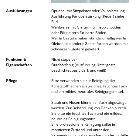
Artemide
Ausführungen
Optional mit Sitzpolster oder Vollpolsterung
Cassina
Ausführung Randverstärkung (Keder) siehe
Bild
Fritz Hansen
Wahlweise mit Gleitern für Teppichböden
oder Filzgleitern für harte Böden.
HAY
Weiße Gestelle haben standardmäßig weiße
Gleiter, alle andere Gestellfarben werden mit
Knoll International
schwarzen Gleitern geliefert.
Funktion &
Nicht stapelbar
Louis Poulsen
Eigenschaften
Outdoorfähig (Ausführung Untergestell
beschichtet basic dark und weiß)
Muuto
Pflege
Bitte verwenden sie zur Reinigung der
Nils Holger Moormann
Kunststoffflächen ein weiches, feuchtes Tuch
und ein mildes, neutrales Reinigungsmittel.
Richard Lampert
Staub und Flusen können einfach abgesaugt
werden. Zur Behandlung von Flecken nutzen
Thonet
Sie bitte ein feuchtes Tuch und ein mildes,
neutrales Reinigungsmittel.
USM Haller
Eine professionelle Reinigung sollte im
montierten Zustand und unter der
Vitra
Verwendung von Polsterschaum oder mithilfe