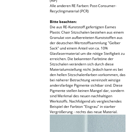
(RIP)
Alle anderen RE Farben: Post-Consumer-
Büro
Recyclingmaterial (PCR)
Arbeitsplatz
Bitte beachten:
Die aus RE-Kunststoff gefertigten Eames
Plastic Chair Sitzschalen bestehen aus einem
Management Büro
Granulat von aufbereiteten Kunststoffen aus
der deutschen Wertstoffsammlung "Gelber
Konferenzraum
Sack" und einem Anteil von ca. 10%
Glasfasermaterial um die nötige Steifigkeit zu
Empfang
erreichen. Die bekannten Farbtöne der
Sitzschalen verändern sich durch diese
Cafeteria
Materialumstellung nicht. Jedoch kann es bei
den hellen Sitzschalenfarben vorkommen, das
Branchenlösungen
bei näherer Betrachtung vereinzelt winzige
andersfarbige Pigmente sichtbar sind. Diese
Pigmente stellen keinen Mangel dar, sondern
Sicheres Arbeiten
sind Merkmal des neuen nachhaltigen
Werkstoffs. Nachfolgend als vergleichendes
Beispiel der Farbton "Eisgrau" in starker
Hersteller & Designer
Vergrößerung - rechts das neue Material.
Hersteller