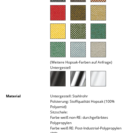
Räume
Zuhause
Wohnzimmer
Esszimmer
Schlafzimmer
(Weitere Hopsak-Farben auf Anfrage)
Untergestell
Kinderzimmer
Arbeitszimmer
Diele
Material
Untergestell: Stahlrohr
Polsterung: Stoffqualität Hopsak (100%
Badezimmer
Polyamid)
Sitzschale:
Stauraum
Farbe weiß non-RE: durchgefärbtes
Polypropylen
Balkon & Garten
Farbe weiß RE: Post-Industrial-Polypropylen