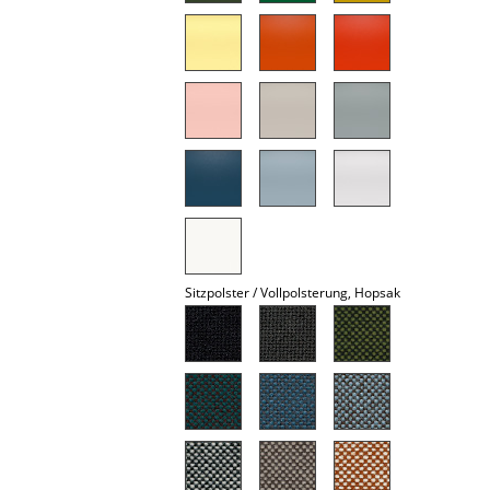
Spiegel
Figuren & Miniaturen
Vasen
Tabletts
Büroutensilien
Aufbewahrungsboxen
Decken
Sitzpolster / Vollpolsterung, Hopsak
Kissen
Teppiche
Vorhänge
... alle Accessoires