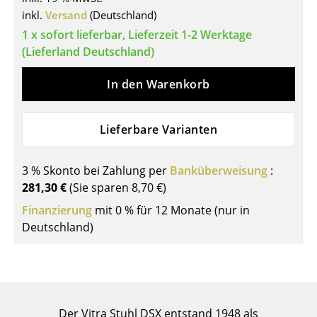
Einzelteile
inkl.
Versand
(Deutschland)
1 x sofort lieferbar, Lieferzeit 1-2 Werktage
... alle Tische
(Lieferland Deutschland)
Aufbewahren
In den Warenkorb
Regale & Schränke
Lieferbare Varianten
Bücherregale
Wandregale
3 % Skonto bei Zahlung per
Banküberweisung
:
281,30 €
(Sie sparen
8,70 €
)
Sideboards & Kommoden
Finanzierung
mit 0 % für 12 Monate (nur in
TV Möbel
Deutschland)
Beistell- & Rollcontainer
Barmöbel
Garderoben
Der Vitra Stuhl DSX entstand 1948 als