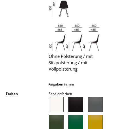
Akkuleuchten
... alle Leuchten
Betten
Doppelbetten
Einzelbetten
Ohne Polsterung / mit
Sitzpolsterung / mit
Stapelbetten
Vollpolsterung
Kinderbetten
Angaben in mm
Nachttische & Bettzubehör
Farben
Schalenfarben
... alle Betten
Accessoires
Uhren