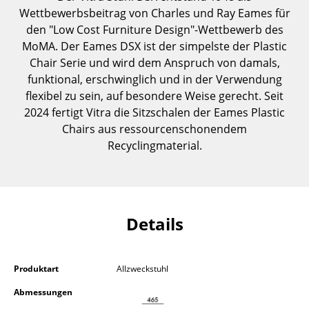
Wettbewerbsbeitrag von Charles und Ray Eames für
Kleinaufbewahrung
den "Low Cost Furniture Design"-Wettbewerb des
Einzelteile
MoMA. Der Eames DSX ist der simpelste der Plastic
Chair Serie und wird dem Anspruch von damals,
... alle Aufbewahrungsmöbel
funktional, erschwinglich und in der Verwendung
flexibel zu sein, auf besondere Weise gerecht. Seit
Licht
2024 fertigt Vitra die Sitzschalen der Eames Plastic
Hängeleuchten & Deckenleuchten
Chairs aus ressourcenschonendem
Recyclingmaterial.
Tischleuchten
Schreibtischleuchten
Stehleuchten & Leseleuchten
Details
Bodenleuchten
Wandleuchten
Produktart
Allzweckstuhl
Abmessungen
Outdoor-Leuchten