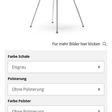
Hocker
Bänke & Liegen
Sitzsäcke
Gartenstühle
Für mehr Bilder hier klicken
Kinderstühle
Farbe Schale
Schaukelstühle
Bürodrehstühle
Konferenzstühle
Polsterung
Bürosessel
Einzelteile
Farbe Polster
... alle Sitzmöbel