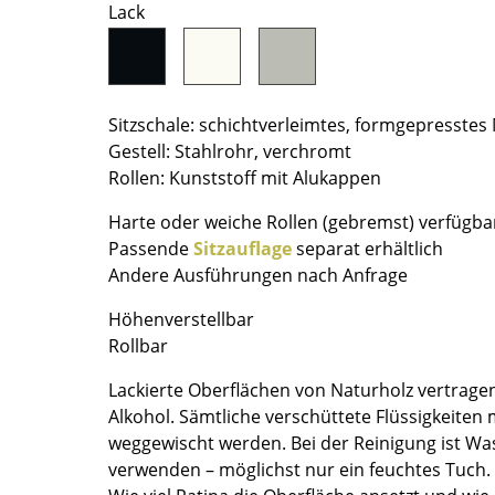
Lack
Farbwelten
Das Original
Geschenkideen
Sitzschale: schichtverleimtes, formgepresstes
ervice
Gestell: Stahlrohr, verchromt
Rollen: Kunststoff mit Alukappen
ontakt
ezahlung
Harte oder weiche Rollen (gebremst) verfügba
ersand
Passende
Sitzauflage
separat erhältlich
AQ
Andere Ausführungen nach Anfrage
ückgabe & Umtausch
Höhenverstellbar
sere Vorteile auf einen Blick
Rollbar
GB
Lackierte Oberflächen von Naturholz vertrage
atenschutz
Alkohol. Sämtliche verschüttete Flüssigkeite
weggewischt werden. Bei der Reinigung ist Wa
verwenden – möglichst nur ein feuchtes Tuch.
Projektplanung