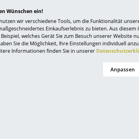
Wie viel Patina die Oberfläche ansetzt und wie 
Einrichtungsberatung
hängt von der Art des Holzes und der Sonnene
hren Wünschen ein!
Referenzen
Für Fritz Hansen gilt:
tzen wir verschiedene Tools, um die Funktionalität unsere
ISO 90001:2008 (Qualitätmanagementnorm)
maßgeschneidertes Einkaufserlebnis zu bieten. Aus diesem
smow Kompass
ISO 14001: 2004 (Umweltmanagementnorm)
Beispiel, welches Gerät Sie zum Besuch unserer Website nu
aben Sie die Möglichkeit, Ihre Einstellungen individuell anzu
Serie 7 geprüft auf Festigkeit und Dauerhaltba
itere Informationen finden Sie in unserer
Datenschutzerkl
EN 1728
EN 13761
Anpassen
BS 4875
sowie auf Stabilität nach:
EN 1022
ISO 7174-1
BS 7945
5 Jahre auf Fabrikationsfehler