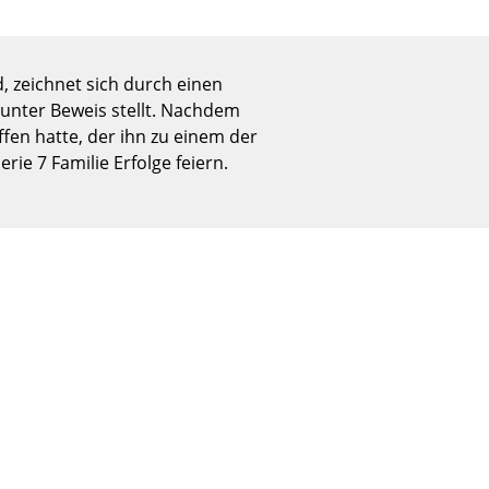
Empfang
Cafeteria
Branchenlösungen
, zeichnet sich durch einen
Sicheres Arbeiten
 unter Beweis stellt. Nachdem
fen hatte, der ihn zu einem der
ie 7 Familie Erfolge feiern.
Das Original