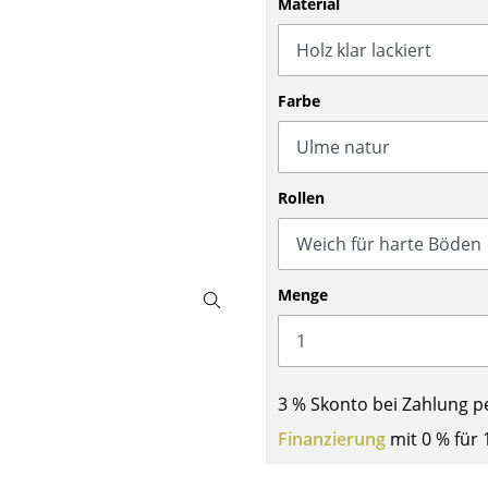
Material
Barmöbel
Outdoor-Leuchten
Garderoben
Akkuleuchten
Kleinaufbewahrung
... alle Leuchten
Farbe
Einzelteile
... alle Aufbewahrungsmöbel
USM Haller Konfigurator
Rollen
Menge
Zuhause
3 % Skonto bei Zahlung p
Wohnzimmer
Finanzierung
mit 0 % für 
Esszimmer
Schlafzimmer