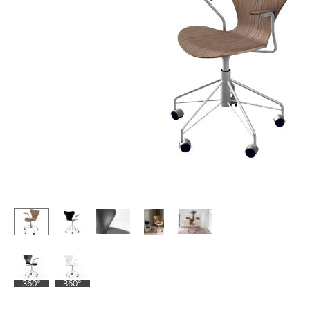
Stehpulte
Hocker
Kindertische
Bänke & Liegen
Gartentische
Sitzsäcke
Servierwagen
Gartenstühle
Einzelteile
Kinderstühle
... alle Tische
Schaukelstühle
Bürodrehstühle
Konferenzstühle
Bürosessel
Einzelteile
... alle Sitzmöbel
360°
360°