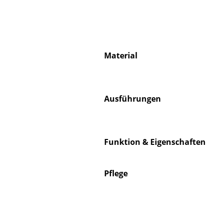
Material
S
K
B
Ausführungen
V
F
R
Funktion & Eigenschaften
Un
A
Pflege
D