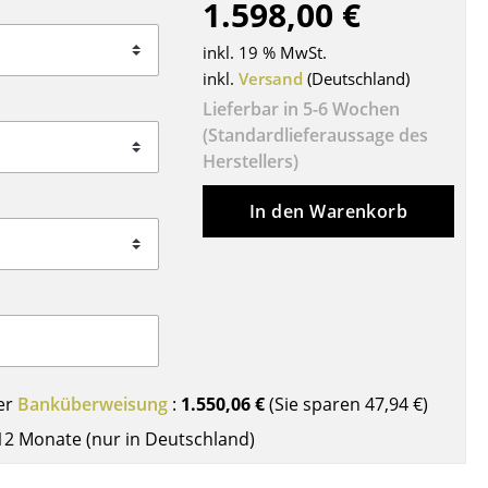
1.598,00 €
Decken
Kissen
inkl. 19 % MwSt.
Teppiche
inkl.
Versand
(Deutschland)
Vorhänge
Lieferbar in 5-6 Wochen
(Standardlieferaussage des
... alle Accessoires
Herstellers)
In den Warenkorb
Büro
er
Banküberweisung
:
1.550,06 €
(Sie sparen
47,94 €
)
Arbeitsplatz
12 Monate (nur in Deutschland)
Management Büro
Konferenzraum