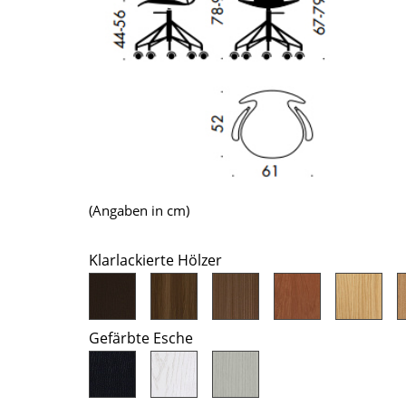
Richard Lampert
Ludwig Mies van der Rohe
Thonet
Marcel Breuer
USM Haller
Philippe Starck
Vitra
Verner Panton
... alle Hersteller A-Z
... alle Designer A-Z
Neu bei smow
Inspiration
Special Editions
(Angaben in cm)
Designklassiker
Frauen im Design
Klarlackierte Hölzer
Bauhaus Design
Midcentury Design
Skandinavisches De
Gefärbte Esche
Italienisches Design
Nachhaltiges Desig
Natürliche Material