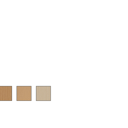
sign
n
ien