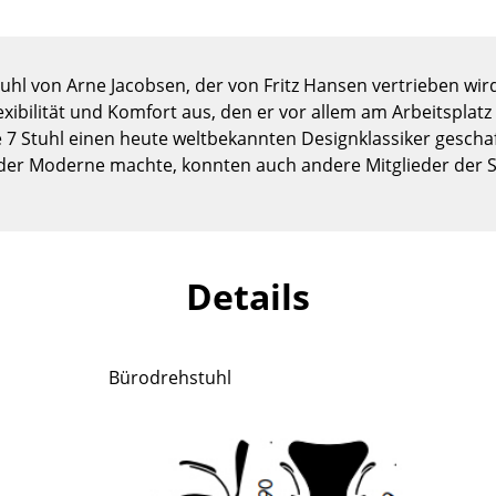
Kinderzimmer
Arbeitszimmer
Diele
hl von Arne Jacobsen, der von Fritz Hansen vertrieben wird
Badezimmer
ibilität und Komfort aus, den er vor allem am Arbeitsplatz
 7 Stuhl einen heute weltbekannten Designklassiker geschaf
Stauraum
der Moderne machte, konnten auch andere Mitglieder der Ser
Balkon & Garten
Hersteller
Designer
Artemide
Alvar Aalto
Details
Cassina
Arne Jacobsen
Fritz Hansen
Charles & Ray Eames
HAY
Eero Saarinen
Bürodrehstuhl
Knoll International
Egon Eiermann
Louis Poulsen
Eileen Gray
Muuto
Jean Prouvé
Nils Holger Moormann
Le Corbusier