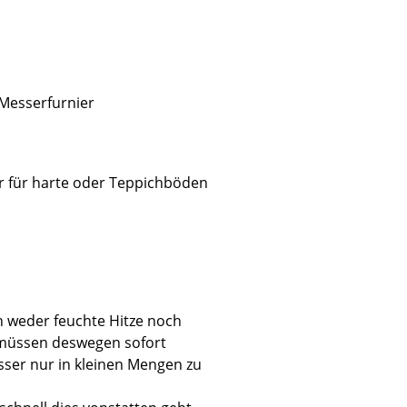
 Messerfurnier
Unternehmen
Über uns
smow vor Ort
r für harte oder Teppichböden
Katalog
Jobs bei smow
Arbeiten bei smow
Newsletter
Journal
n weder feuchte Hitze noch
Presse
n müssen deswegen sofort
Impressum
sser nur in kleinen Mengen zu
Stores