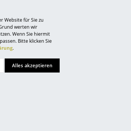
schnell dies vonstatten geht,
Berlin
instrahlung ab.
Chemnitz
r Website für Sie zu
Düsseldorf
 Grund werten wir
Essen
tzen. Wenn Sie hiermit
Frankfurt
passen. Bitte klicken Sie
Freiburg
rkeit nach:
ärung
.
Hamburg
Hannover
Alles akzeptieren
Kempten
Köln
Konstanz
Leipzig
Mainz
München
Nürnberg
Schwarzwald