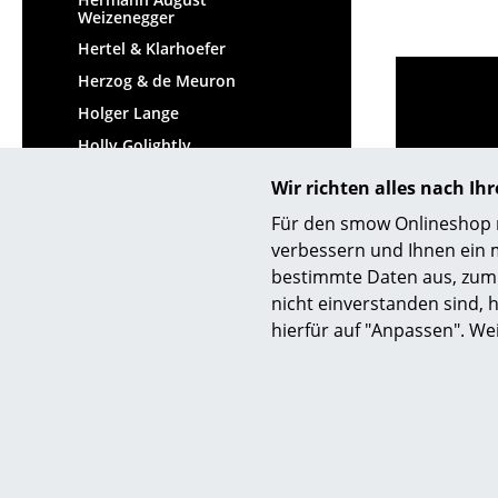
Weizenegger
Hertel & Klarhoefer
Herzog & de Meuron
Holger Lange
Holly Golightly
Hommage à Pierre
Wir richten alles nach I
Jeanneret
Für den smow Onlineshop nu
Huub Ubbens & Michele
De Lucchi
verbessern und Ihnen ein 
bestimmte Daten aus, zum 
Hvidt & Mølgaard
nicht einverstanden sind, h
hierfür auf "Anpassen". We
Hilfe & Service
Wir bi