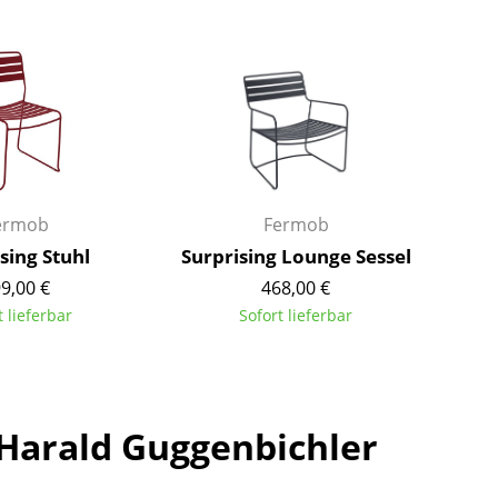
Barmöbel
Outdoor-Leuchten
Garderoben
Akkuleuchten
Kleinaufbewahrung
... alle Leuchten
Einzelteile
... alle Aufbewahrungsmöbel
USM Haller Konfigurator
ermob
Fermob
sing Stuhl
Surprising Lounge Sessel
9,00 €
468,00 €
t lieferbar
Sofort lieferbar
Zuhause
Wohnzimmer
Harald Guggenbichler
Esszimmer
Schlafzimmer