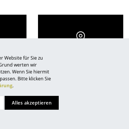
de
Store vor Ort kontaktieren
r Website für Sie zu
 Grund werten wir
tzen. Wenn Sie hiermit
passen. Bitte klicken Sie
ärung
.
Alles akzeptieren
sign
n
Kundenurteile
ien