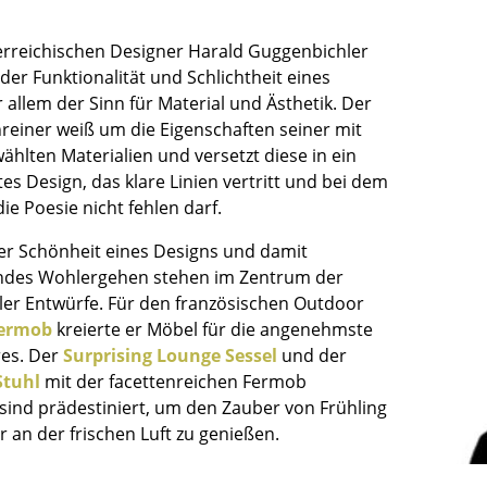
Kinderzimmer
Arbeitszimmer
erreichischen Designer Harald Guggenbichler
Diele
der Funktionalität und Schlichtheit eines
 allem der Sinn für Material und Ästhetik. Der
Badezimmer
hreiner weiß um die Eigenschaften seiner mit
Stauraum
hlten Materialien und versetzt diese in ein
Balkon & Garten
es Design, das klare Linien vertritt und bei dem
die Poesie nicht fehlen darf.
Hersteller
Designer
der Schönheit eines Designs und damit
Artemide
Alvar Aalto
ndes Wohlergehen stehen im Zentrum der
Cassina
Arne Jacobsen
er Entwürfe. Für den französischen Outdoor
Fritz Hansen
Charles & Ray Eames
ermob
kreierte er Möbel für die angenehmste
HAY
Eero Saarinen
res. Der
Surprising Lounge Sessel
und der
Knoll International
Egon Eiermann
Stuhl
mit der facettenreichen Fermob
 sind prädestiniert, um den Zauber von Frühling
Louis Poulsen
Eileen Gray
an der frischen Luft zu genießen.
Muuto
Jean Prouvé
Nils Holger Moormann
Le Corbusier