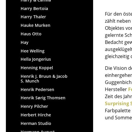
Harry Bertoia
Für den öst
Harry Thaler
zählt neben 
Hauke Murken
Objektes vor
Haus Otto
gelernte Sc
Bedacht gewä
Hay
ausgeklügelt
Hee Welling
gleichzeitig 
Hella Jongerius
Henning Koppel
Die Vision 
einhergehe
Henrik J. Bruun & Jacob
S. Munch
Guggenbichl
Hersteller
F
Henrik Pedersen
Zeit des Jah
Henrik Sørig Thomsen
Surprising 
Henry Pilcher
Farbpalette
Herbert Hirche
und Sommer 
Herman Studio
Hermann August