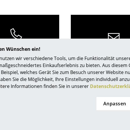
Richard Lampert
Ludwig Mies van der Rohe
Thonet
Marcel Breuer
USM Haller
Philippe Starck
Vitra
Verner Panton
... alle Hersteller A-Z
... alle Designer A-Z
0341 2222 88 10
Neu bei smow
hren Wünschen ein!
service@smow.
Mo-Fr: 9-17 Uhr
Inspiration
tzen wir verschiedene Tools, um die Funktionalität unsere
Special Editions
maßgeschneidertes Einkaufserlebnis zu bieten. Aus diesem
Beispiel, welches Gerät Sie zum Besuch unserer Website nu
Designklassiker
aben Sie die Möglichkeit, Ihre Einstellungen individuell anzu
Frauen im Design
itere Informationen finden Sie in unserer
Datenschutzerkl
Bauhaus Design
Midcentury Design
Anpassen
Skandinavisches De
Italienisches Design
Nachhaltiges Desig
eten Ihnen
smow Stores
Natürliche Material