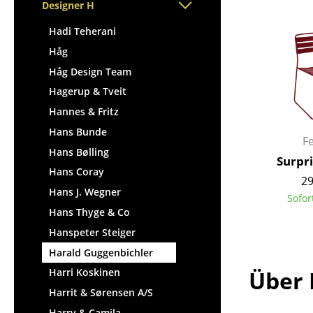
Stehpulte
Designer H
Hocker
Kindertische
Bänke & Liegen
Hadi Teherani
Gartentische
Sitzsäcke
Håg
Servierwagen
Gartenstühle
Håg Design Team
Einzelteile
Kinderstühle
Hagerup & Tveit
... alle Tische
Schaukelstühle
Hannes & Fritz
Bürodrehstühle
Hans Bunde
F
Konferenzstühle
Hans Bølling
Surpri
Bürosessel
Hans Coray
29
Einzelteile
Hans J. Wegner
Sofor
... alle Sitzmöbel
Hans Thyge & Co
Hanspeter Steiger
Harald Guggenbichler
Über 
Harri Koskinen
Harrit & Sørensen A/S
Harry & Camila