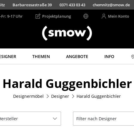
Barbarossastraße 39
0371 433 03 43
chemnitz@smow.de
Jet
-Fr: 9-17 Uhr
Projektplanung
Mein Konto
ESIGNER
THEMEN
ANGEBOTE
INFO
Aufbewahren
Licht
Harald Guggenbichler
Regale & Schränke
Hängeleuchten &
Deckenleuchten
Bücherregale
Tischleuchten
Designermöbel
Designer
Harald Guggenbichler
Wandregale
Schreibtischleuchten
Sideboards &
Kommoden
Stehleuchten &
Leseleuchten
Hersteller
Filter nach Designer
TV Möbel
Bodenleuchten
Beistell- &
Rollcontainer
Wandleuchten