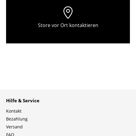
Einzelteile
... alle Tische
Store vor Ort kontaktieren
Aufbewahren
Regale & Schränke
Bücherregale
Wandregale
Sideboards & Kommoden
TV Möbel
Hilfe & Service
Beistell- & Rollcontainer
Kontakt
Barmöbel
Bezahlung
Versand
Garderoben
FAQ