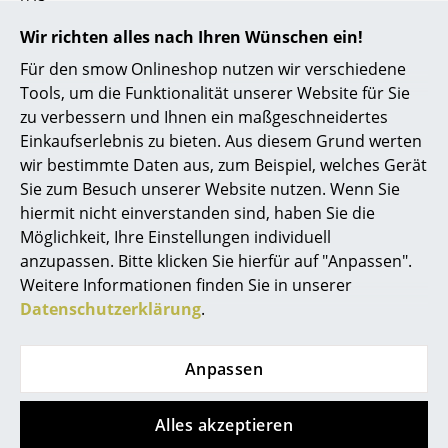
Kleinaufbewahrung
Rückgabe & Umtausch
Wir richten alles nach Ihren Wünschen ein!
Unsere Vorteile auf einen Blick
Einzelteile
Für den smow Onlineshop nutzen wir verschiedene
USM Anfertigung nach Maß
Tools, um die Funktionalität unserer Website für Sie
... alle Aufbewahrungsmöbel
Wir bieten Ihnen
zu verbessern und Ihnen ein maßgeschneidertes
Einkaufserlebnis zu bieten. Aus diesem Grund werten
Licht
Kostenlosen Versand nach Deutschland
wir bestimmte Daten aus, zum Beispiel, welches Gerät
Schnelle Lieferung
Hängeleuchten & Deckenleuchten
Sie zum Besuch unserer Website nutzen. Wenn Sie
30 Tage Rückgaberecht
hiermit nicht einverstanden sind, haben Sie die
Tischleuchten
Persönliche Ansprechpartner
Möglichkeit, Ihre Einstellungen individuell
Sichere Zahlung durch SSL-Verschlüsselung
anzupassen. Bitte klicken Sie hierfür auf "Anpassen".
Schreibtischleuchten
Datenschutz
Weitere Informationen finden Sie in unserer
Stehleuchten & Leseleuchten
Datenschutzerklärung
.
smow Stores
Bodenleuchten
Anpassen
Berlin
Köln
Wandleuchten
Chemnitz
Konstanz
Düsseldorf
Leipzig
Alles akzeptieren
Outdoor-Leuchten