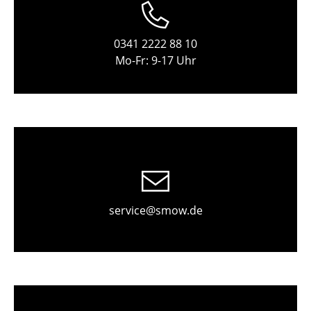
Tische
0341 2222 88 10
Esstische
Mo-Fr: 9-17 Uhr
Beistelltische
Couchtische
Schreibtische
Sekretäre & PC-Tische
Konferenztische
service@smow.de
Stehtische & Stehpulte
Kindertische
Gartentische
Servierwagen