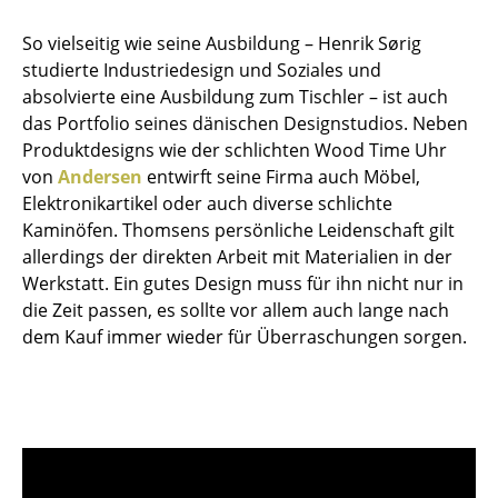
Hocker
So vielseitig wie seine Ausbildung – Henrik Sørig
studierte Industriedesign und Soziales und
Bänke & Liegen
absolvierte eine Ausbildung zum Tischler – ist auch
Sitzsäcke
das Portfolio seines dänischen Designstudios. Neben
Produktdesigns wie der schlichten Wood Time Uhr
Gartenstühle
von
Andersen
entwirft seine Firma auch Möbel,
Elektronikartikel oder auch diverse schlichte
Kinderstühle
Kaminöfen. Thomsens persönliche Leidenschaft gilt
Schaukelstühle
allerdings der direkten Arbeit mit Materialien in der
Werkstatt. Ein gutes Design muss für ihn nicht nur in
Bürodrehstühle
die Zeit passen, es sollte vor allem auch lange nach
dem Kauf immer wieder für Überraschungen sorgen.
Konferenzstühle
Bürosessel
Einzelteile
... alle Sitzmöbel