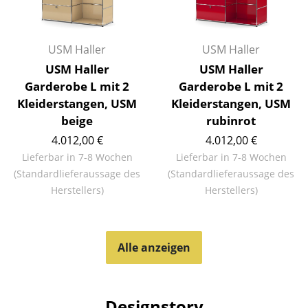
Büro
USM Haller
USM Haller
Arbeitsplatz
USM Haller
USM Haller
Management Büro
Garderobe L mit 2
Garderobe L mit 2
Kleiderstangen, USM
Kleiderstangen, USM
Konferenzraum
beige
rubinrot
Empfang
4.012,00 €
4.012,00 €
Lieferbar in 7-8 Wochen
Lieferbar in 7-8 Wochen
Cafeteria
(Standardlieferaussage des
(Standardlieferaussage des
Branchenlösungen
Herstellers)
Herstellers)
Sicheres Arbeiten
Alle anzeigen
Hersteller & Designer
Hersteller
Designstory