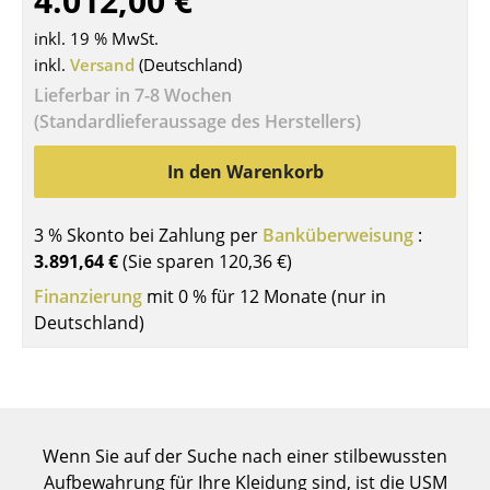
4.012,00 €
Tische
inkl. 19 % MwSt.
inkl.
Versand
(Deutschland)
Esstische
Lieferbar in 7-8 Wochen
Beistelltische
(Standardlieferaussage des Herstellers)
Couchtische
In den Warenkorb
Schreibtische
3 % Skonto bei Zahlung per
Banküberweisung
:
Sekretäre & PC-Tische
3.891,64 €
(Sie sparen
120,36 €
)
Konferenztische
Finanzierung
mit 0 % für 12 Monate (nur in
Deutschland)
Stehtische & Stehpulte
Kindertische
Gartentische
Wenn Sie auf der Suche nach einer stilbewussten
Servierwagen
Aufbewahrung für Ihre Kleidung sind, ist die USM