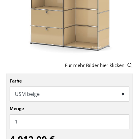
Hocker
Bänke & Liegen
Sitzsäcke
Gartenstühle
Kinderstühle
Für mehr Bilder hier klicken
Schaukelstühle
Farbe
Bürodrehstühle
Konferenzstühle
Bürosessel
Menge
Einzelteile
... alle Sitzmöbel