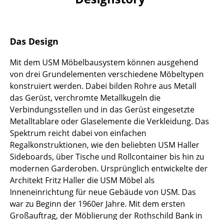
Artemide
Cassina
Fritz Hansen
Das Design
HAY
Mit dem USM Möbelbausystem können ausgehend
von drei Grundelementen verschiedene Möbeltypen
Knoll International
konstruiert werden. Dabei bilden Rohre aus Metall
das Gerüst, verchromte Metallkugeln die
Louis Poulsen
Verbindungsstellen und in das Gerüst eingesetzte
Muuto
Metalltablare oder Glaselemente die Verkleidung. Das
Spektrum reicht dabei von einfachen
Nils Holger Moormann
Regalkonstruktionen, wie den beliebten USM Haller
Sideboards, über Tische und Rollcontainer bis hin zu
Richard Lampert
modernen Garderoben. Ursprünglich entwickelte der
Thonet
Architekt Fritz Haller die USM Möbel als
Inneneinrichtung für neue Gebäude von USM. Das
USM Haller
war zu Beginn der 1960er Jahre. Mit dem ersten
Großauftrag, der Möblierung der Rothschild Bank in
Vitra