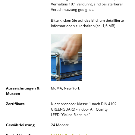
Verhältnis 10:1 verdünnt, sind bei stärkerer
Spiegel
Verschmutzung geeignet.
Figuren & Miniaturen
Bitte klicken Sie auf das Bild, um detaillierte
Informationen zu erhalten (ca. 1,6 MB).
Vasen
Tabletts
Büroutensilien
Aufbewahrungsboxen
Decken
Auszeichnungen &
MoMA, New York
Kissen
Museen
Teppiche
Zertifikate
Nicht brennbar Klasse 1 nach DIN 4102
GREENGUARD - Indoor Air Quality
LEED "Grüne Richtlinie"
Vorhänge
Gewährleistung
24 Monate
... alle Accessoires