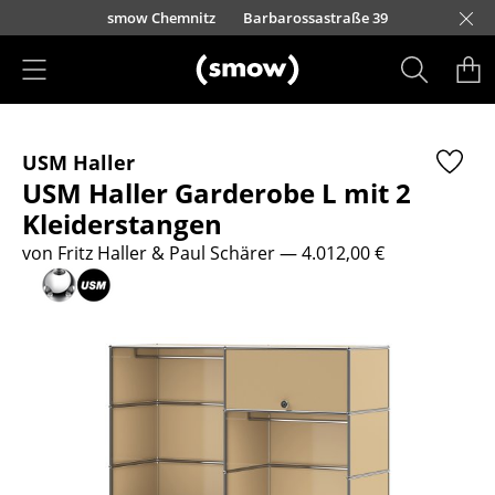
Direkt zum Inhalt
urfürstendamm 100
smow Chemnitz
Barbarossastraße 39
smow Frankfurt
smow Essen
smow Schwarzwald
smow Nürnberg
smow München
smow Freiburg
smow Kempten
smow Düsseldorf
smow Hannover
smow Stuttgart
smow Konstanz
smow Solothurn
smow Hamburg
smow Mainz
smow Köln
smow Leipzig
Rütte
Ha
L
H
I
Produkte
USM Haller
Sitzmöbel
USM Haller Garderobe L mit 2
Esszimmerstühle
Kleiderstangen
von Fritz Haller & Paul Schärer
— 4.012,00 €
Sofas
Sessel
Loungesessel
Stühle
Freischwinger
Barhocker