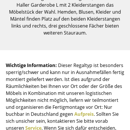
Haller Garderobe L mit 2 Kleiderstangen das
Einzelteile
Möbelstück der Wahl. Hemden, Blusen, Kleider und
... alle Tische
Mäntel finden Platz auf den beiden Kleiderstangen
links und rechts, drei geschlossene Fächer bieten
Aufbewahren
weiteren Stauraum.
Regale & Schränke
Bücherregale
Wichtige Information:
Dieser Regaltyp ist besonders
Wandregale
sperrig/schwer und kann nur in Ausnahmefällen fertig
Sideboards & Kommoden
montiert geliefert werden. Ist dies aufgrund der
Räumlichkeiten bei Ihnen vor Ort oder der Größe des
TV Möbel
Möbels in Kombination mit unseren logistischen
Möglichkeiten nicht möglich, liefern wir teilmontiert
Beistell- & Rollcontainer
und organisieren die Fertigmontage vor Ort: Nur
Barmöbel
buchbar in Deutschland gegen
Aufpreis
. Sollten Sie
sich unsicher sein, kontaktieren Sie bitte vorab
Garderoben
unseren
Service
. Wenn Sie sich dafür entscheiden,