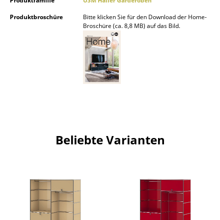
Produktfamilie
USM Haller Garderoben
Räume
Produktbroschüre
Bitte klicken Sie für den Download der Home-
Broschüre (ca. 8,8 MB) auf das Bild.
Zuhause
Wohnzimmer
Esszimmer
Schlafzimmer
Kinderzimmer
Arbeitszimmer
Beliebte Varianten
Diele
Badezimmer
Stauraum
Balkon & Garten