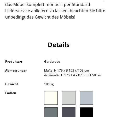
das Möbel komplett montiert per Standard-
Kleinaufbewahrung
Lieferservice anliefern zu lassen, beachten Sie bitte
Einzelteile
unbedingt das Gewicht des Möbels!
... alle Aufbewahrungsmöbel
Licht
Details
Hängeleuchten & Deckenleuchten
Tischleuchten
Produktart
Garderobe
Schreibtischleuchten
Abmessungen
Maße: H 179 x B 153 x T 53 cm
Achsmaße: H 175 + 4 x B 150 x T 50 cm
Stehleuchten & Leseleuchten
Gewicht
105 kg
Bodenleuchten
Farben
Wandleuchten
Outdoor-Leuchten