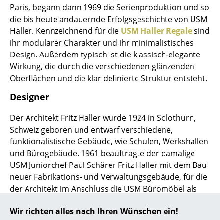
Paris, begann dann 1969 die Serienproduktion und so
... alle Hersteller A-Z
die bis heute andauernde Erfolgsgeschichte von USM
Haller. Kennzeichnend für die
USM Haller Regale
sind
Designer
ihr modularer Charakter und ihr minimalistisches
Design. Außerdem typisch ist die klassisch-elegante
Alvar Aalto
Wirkung, die durch die verschiedenen glänzenden
Oberflächen und die klar definierte Struktur entsteht.
Arne Jacobsen
Designer
Charles & Ray Eames
Der Architekt Fritz Haller wurde 1924 in Solothurn,
Eero Saarinen
Schweiz geboren und entwarf verschiedene,
Egon Eiermann
funktionalistische Gebäude, wie Schulen, Werkshallen
und Bürogebäude. 1961 beauftragte der damalige
Eileen Gray
USM Juniorchef Paul Schärer Fritz Haller mit dem Bau
neuer Fabrikations- und Verwaltungsgebäude, für die
Jean Prouvé
der Architekt im Anschluss die USM Büromöbel als
Le Corbusier
ergänzende Inneneinrichtung entwarf. Dabei handelt
Wir richten alles nach Ihren Wünschen ein!
es sich um Hallers einzigen Möbelentwurf, der sich
Ludwig Mies van der Rohe