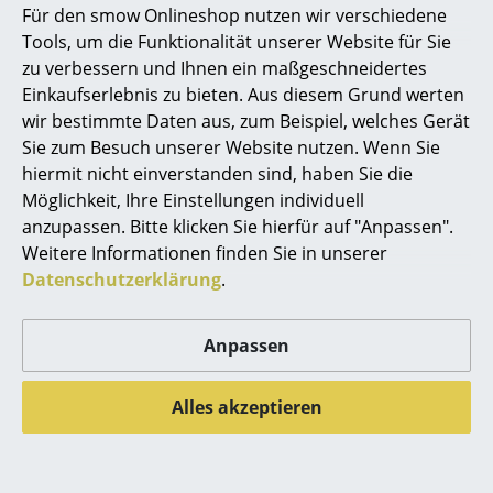
jedoch zu seiner berühmtesten Arbeit entwickelt hat.
Für den smow Onlineshop nutzen wir verschiedene
Gemein haben seine Arbeit als Architekt und die als
Marcel Breuer
Tools, um die Funktionalität unserer Website für Sie
Möbeldesigner ein tiefes Verständnis von
zu verbessern und Ihnen ein maßgeschneidertes
Philippe Starck
Systematisierung und dessen präziser Umsetzung
Einkaufserlebnis zu bieten. Aus diesem Grund werten
mittels modularer Bausteine. Das Regalsystem wurde
wir bestimmte Daten aus, zum Beispiel, welches Gerät
Verner Panton
mit verschiedenen Preisen ausgezeichnet und 2001 in
Sie zum Besuch unserer Website nutzen. Wenn Sie
die Sammlung des Museum of Modern Art, New York
... alle Designer A-Z
hiermit nicht einverstanden sind, haben Sie die
aufgenommen. Fritz Haller starb im Jahr 2012 in
Möglichkeit, Ihre Einstellungen individuell
seiner Schweizer Heimat.
anzupassen. Bitte klicken Sie hierfür auf "Anpassen".
Themen
Weitere Informationen finden Sie in unserer
Neu bei smow
Datenschutzerklärung
.
Inspiration
Anpassen
Special Editions
Designklassiker
Alles akzeptieren
Frauen im Design