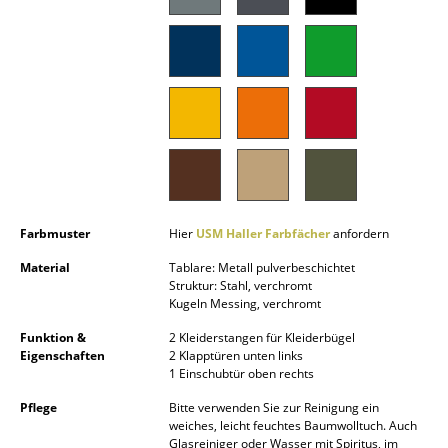
Akkuleuchten
... alle Leuchten
Betten
Doppelbetten
Einzelbetten
Stapelbetten
Farbmuster
Hier
USM Haller Farbfächer
anfordern
Kinderbetten
Material
Tablare: Metall pulverbeschichtet
Struktur: Stahl, verchromt
Kugeln Messing, verchromt
Nachttische & Bettzubehör
Funktion &
2 Kleiderstangen für Kleiderbügel
... alle Betten
Eigenschaften
2 Klapptüren unten links
1 Einschubtür oben rechts
Accessoires
Pflege
Bitte verwenden Sie zur Reinigung ein
weiches, leicht feuchtes Baumwolltuch. Auch
Uhren
Glasreiniger oder Wasser mit Spiritus, im