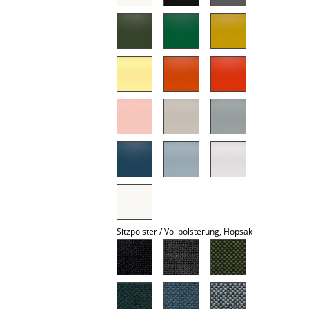
Akkuleuchten
... alle Leuchten
Betten
Doppelbetten
Einzelbetten
Stapelbetten
Kinderbetten
Nachttische & Bettzubehör
Sitzpolster / Vollpolsterung, Hopsak
... alle Betten
Accessoires
Uhren