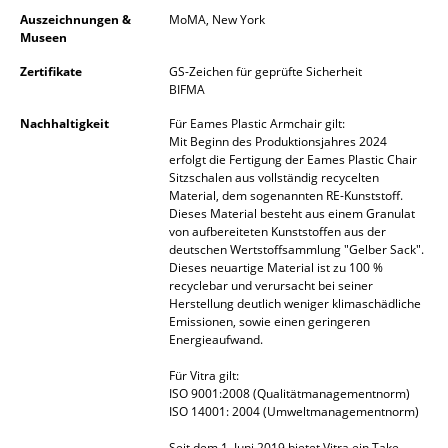
Artemide
Auszeichnungen &
MoMA, New York
Museen
Cassina
Zertifikate
GS-Zeichen für geprüfte Sicherheit
Fritz Hansen
BIFMA
HAY
Nachhaltigkeit
Für Eames Plastic Armchair gilt:
Mit Beginn des Produktionsjahres 2024
Knoll International
erfolgt die Fertigung der Eames Plastic Chair
Sitzschalen aus vollständig recycelten
Material, dem sogenannten RE-Kunststoff.
Louis Poulsen
Dieses Material besteht aus einem Granulat
von aufbereiteten Kunststoffen aus der
Muuto
deutschen Wertstoffsammlung "Gelber Sack".
Dieses neuartige Material ist zu 100 %
Nils Holger Moormann
recyclebar und verursacht bei seiner
Herstellung deutlich weniger klimaschädliche
Richard Lampert
Emissionen, sowie einen geringeren
Energieaufwand.
Thonet
Für Vitra gilt:
ISO 9001:2008 (Qualitätmanagementnorm)
USM Haller
ISO 14001: 2004 (Umweltmanagementnorm)
Vitra
Seit dem 1. Juni 2019 bietet Vitra ein Take-