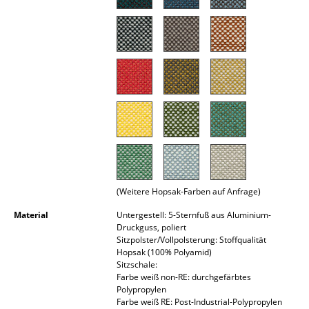
Spiegel
Figuren & Miniaturen
Vasen
Tabletts
Büroutensilien
Aufbewahrungsboxen
Decken
(Weitere Hopsak-Farben auf Anfrage)
Kissen
Material
Untergestell: 5-Sternfuß aus Aluminium-
Druckguss, poliert
Teppiche
Sitzpolster/Vollpolsterung: Stoffqualität
Hopsak (100% Polyamid)
Sitzschale:
Vorhänge
Farbe weiß non-RE: durchgefärbtes
Polypropylen
... alle Accessoires
Farbe weiß RE: Post-Industrial-Polypropylen