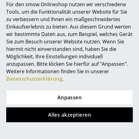
Für den smow Onlineshop nutzen wir verschiedene
Marcel Breuer
Tools, um die Funktionalität unserer Website für Sie
zu verbessern und Ihnen ein maßgeschneidertes
Philippe Starck
Einkaufserlebnis zu bieten. Aus diesem Grund werten
wir bestimmte Daten aus, zum Beispiel, welches Gerät
Verner Panton
Sie zum Besuch unserer Website nutzen. Wenn Sie
Produktpräsentation
... alle Designer A-Z
hiermit nicht einverstanden sind, haben Sie die
Möglichkeit, Ihre Einstellungen individuell
anzupassen. Bitte klicken Sie hierfür auf "Anpassen".
Themen
Weitere Informationen finden Sie in unserer
Neu bei smow
Datenschutzerklärung
.
Inspiration
Noch mehr Inspiration?
Anpassen
Hier ist ein interessantes YouTube-Video
Special Editions
verlinkt, allerdings haben Sie sich gegen
die Verwendung von YouTube auf unseren
Designklassiker
Alles akzeptieren
Seiten entschieden. Wenn Sie das Video
jetzt sehen möchten, klicken Sie bitte
hier
um Ihre Einstellungen zu ändern.
Frauen im Design