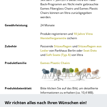
Back-Programm an: Nicht mehr gebrauchte
... alle Hersteller A-Z
Eames Fiberglass Chairs und Eames Plastic
Chairs können an Vitra zurückgegeben
werden.
Designer
Gewährleistung
24 Monate
Alvar Aalto
Produkt registrieren und
10 Jahre Vitra
Arne Jacobsen
Herstellergarantie
sichern
Zubehör
Passende
Sitzauflagen
und
Sitzauflagen aus
Charles & Ray Eames
Leder
von Parkhaus Berlin oder
Seat Dots
und
Soft Seats (Typ A)
von Vitra
Eero Saarinen
Produktfamilie
Eames Plastic Chairs
Egon Eiermann
Eileen Gray
Jean Prouvé
Produktdatenblatt
Bitte klicken Sie auf das Bild, um detaillierte
Informationen zu erhalten (ca. 10,4 MB).
Le Corbusier
Wir richten alles nach Ihren Wünschen ein!
Ludwig Mies van der Rohe