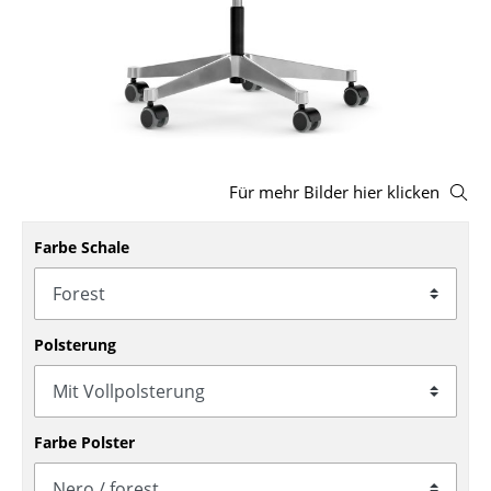
Hocker
Bänke & Liegen
Sitzsäcke
Gartenstühle
Für mehr Bilder hier klicken
Kinderstühle
Farbe Schale
Schaukelstühle
Bürodrehstühle
Konferenzstühle
Polsterung
Bürosessel
Einzelteile
Farbe Polster
... alle Sitzmöbel