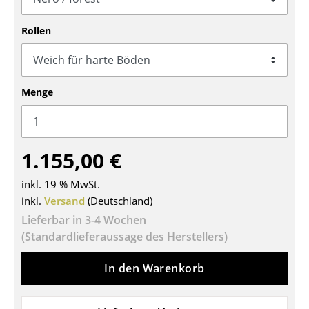
Tische
Rollen
Esstische
Beistelltische
Menge
Couchtische
Schreibtische
1.155,00 €
Sekretäre & PC-Tische
Konferenztische
inkl. 19 % MwSt.
inkl.
Versand
(Deutschland)
Stehtische & Stehpulte
Lieferbar in 3-4 Wochen
(Standardlieferaussage des Herstellers)
Kindertische
Gartentische
In den Warenkorb
Servierwagen