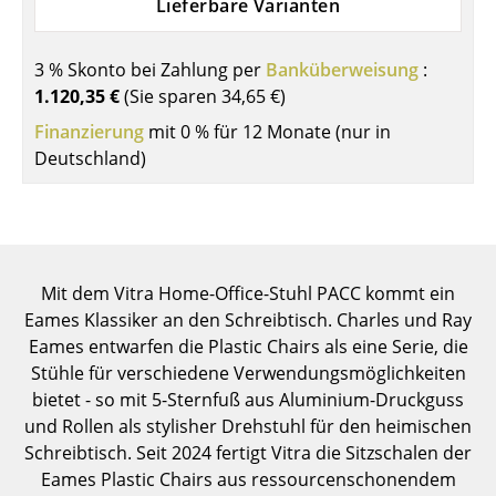
Lieferbare Varianten
Einzelteile
... alle Tische
3 % Skonto bei Zahlung per
Banküberweisung
:
1.120,35 €
(Sie sparen
34,65 €
)
Aufbewahren
Finanzierung
mit 0 % für 12 Monate (nur in
Deutschland)
Regale & Schränke
Bücherregale
Wandregale
Mit dem Vitra Home-Office-Stuhl PACC kommt ein
Sideboards & Kommoden
Eames Klassiker an den Schreibtisch. Charles und Ray
TV Möbel
Eames entwarfen die Plastic Chairs als eine Serie, die
Stühle für verschiedene Verwendungsmöglichkeiten
Beistell- & Rollcontainer
bietet - so mit 5-Sternfuß aus Aluminium-Druckguss
und Rollen als stylisher Drehstuhl für den heimischen
Barmöbel
Schreibtisch. Seit 2024 fertigt Vitra die Sitzschalen der
Garderoben
Eames Plastic Chairs aus ressourcenschonendem