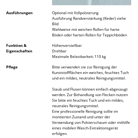
Büro
Ausführungen
Optional mit Vollpolsterung
Ausführung Randverstärkung (Keder) siehe
Arbeitsplatz
Bild
Wahlweise mit weichen Rollen für harte
Management Büro
Böden oder harten Rollen für Teppichböden
Funktion &
Höhenverstellbar
Konferenzraum
Eigenschaften
Drehbar
Maximale Belastbarkeit: 110 kg
Empfang
Pflege
Bitte verwenden sie zur Reinigung der
Cafeteria
Kunststoffflächen ein weiches, feuchtes Tuch
und ein mildes, neutrales Reinigungsmittel.
Branchenlösungen
Staub und Flusen können einfach abgesaugt
werden. Zur Behandlung von Flecken nutzen
Sicheres Arbeiten
Sie bitte ein feuchtes Tuch und ein mildes,
neutrales Reinigungsmittel.
Eine professionelle Reinigung sollte im
Hersteller & Designer
montierten Zustand und unter der
Verwendung von Polsterschaum oder mithilfe
Hersteller
eines mobilen Wasch-Extraktionsgerät
erfolgen.