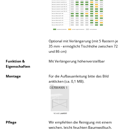
Büro
Arbeitsplatz
Management Büro
Optional mit Verlängerung (mit 5 Rastern je
Konferenzraum
35 mm - ermöglicht Tischhöhe zwischen 72
und 86 cm)
Empfang
Funktion &
Mit Verlängerung höhenverstellbar
Eigenschaften
Cafeteria
Montage
Für die Aufbauanleitung bitte das Bild
Branchenlösungen
anklicken (ca. 0,1 MB).
Sicheres Arbeiten
Hersteller & Designer
Hersteller
Pflege
Wir empfehlen die Reinigung mit einem
weichen, leicht feuchten Baumwolltuch.