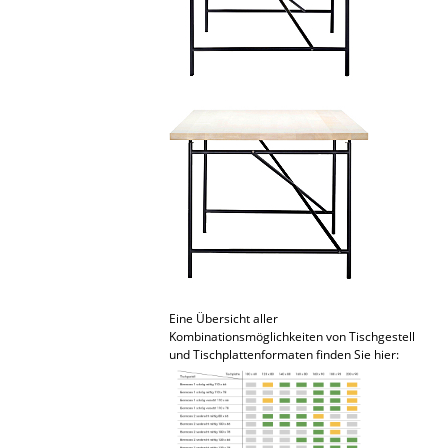
Räume
Zuhause
Wohnzimmer
Esszimmer
Schlafzimmer
Kinderzimmer
Arbeitszimmer
Diele
Eine Übersicht aller
Kombinationsmöglichkeiten von Tischgestell
Badezimmer
und Tischplattenformaten finden Sie hier:
Stauraum
Balkon & Garten