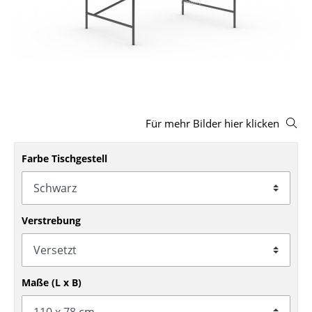
Hocker
Bänke & Liegen
Sitzsäcke
Gartenstühle
Für mehr Bilder hier klicken
Kinderstühle
Schaukelstühle
Farbe Tischgestell
Bürodrehstühle
Konferenzstühle
Verstrebung
Bürosessel
Einzelteile
Maße (L x B)
... alle Sitzmöbel