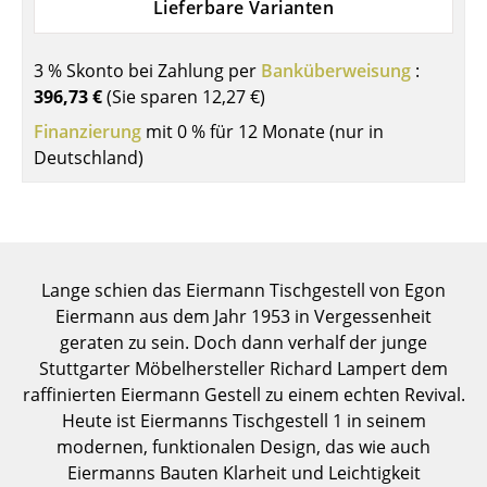
Lieferbare Varianten
Einzelteile
... alle Tische
3 % Skonto bei Zahlung per
Banküberweisung
:
396,73 €
(Sie sparen
12,27 €
)
Aufbewahren
Finanzierung
mit 0 % für 12 Monate (nur in
Deutschland)
Regale & Schränke
Bücherregale
Wandregale
Lange schien das Eiermann Tischgestell von Egon
Sideboards & Kommoden
Eiermann aus dem Jahr 1953 in Vergessenheit
TV Möbel
geraten zu sein. Doch dann verhalf der junge
Stuttgarter Möbelhersteller Richard Lampert dem
Beistell- & Rollcontainer
raffinierten Eiermann Gestell zu einem echten Revival.
Heute ist Eiermanns Tischgestell 1 in seinem
Barmöbel
modernen, funktionalen Design, das wie auch
Garderoben
Eiermanns Bauten Klarheit und Leichtigkeit