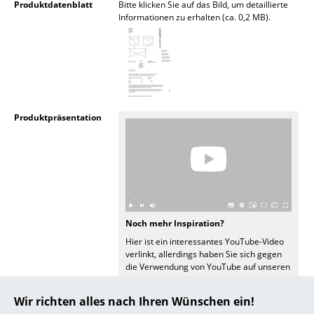
Produktdatenblatt
Bitte klicken Sie auf das Bild, um detaillierte
Informationen zu erhalten (ca. 0,2 MB).
... alle Hersteller A-Z
Designer
Alvar Aalto
Arne Jacobsen
Produktpräsentation
Charles & Ray Eames
Eero Saarinen
Egon Eiermann
Eileen Gray
Noch mehr Inspiration?
Hier ist ein interessantes YouTube-Video
Jean Prouvé
verlinkt, allerdings haben Sie sich gegen
die Verwendung von YouTube auf unseren
Le Corbusier
Seiten entschieden. Wenn Sie das Video
jetzt sehen möchten, klicken Sie bitte
hier
Wir richten alles nach Ihren Wünschen ein!
um Ihre Einstellungen zu ändern.
Ludwig Mies van der Rohe