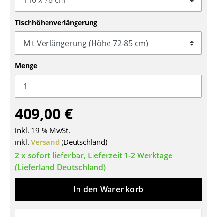
Tische
Tischhöhenverlängerung
Esstische
Beistelltische
Menge
Couchtische
Schreibtische
409,00 €
Sekretäre & PC-Tische
Konferenztische
inkl. 19 % MwSt.
inkl.
Versand
(Deutschland)
Stehtische & Stehpulte
2 x sofort lieferbar, Lieferzeit 1-2 Werktage
(Lieferland Deutschland)
Kindertische
Gartentische
In den Warenkorb
Servierwagen