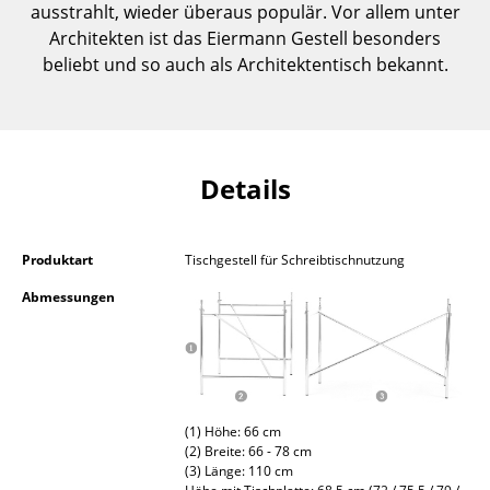
ausstrahlt, wieder überaus populär. Vor allem unter
Kleinaufbewahrung
Architekten ist das Eiermann Gestell besonders
beliebt und so auch als Architektentisch bekannt.
Einzelteile
... alle Aufbewahrungsmöbel
Licht
Details
Hängeleuchten & Deckenleuchten
Tischleuchten
Produktart
Tischgestell für Schreibtischnutzung
Schreibtischleuchten
Abmessungen
Stehleuchten & Leseleuchten
Bodenleuchten
Wandleuchten
(1) Höhe: 66 cm
(2) Breite: 66 - 78 cm
Outdoor-Leuchten
(3) Länge: 110 cm