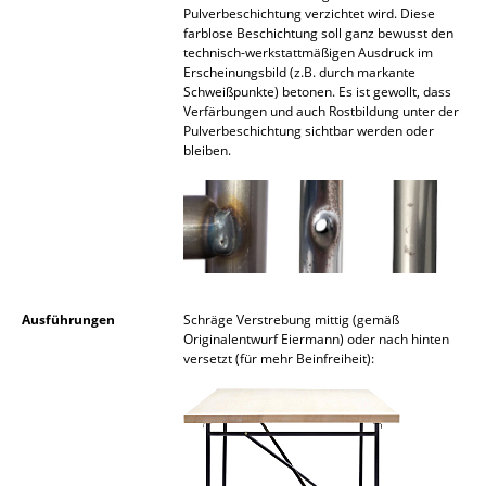
Pulverbeschichtung verzichtet wird. Diese
Spiegel
farblose Beschichtung soll ganz bewusst den
technisch-werkstattmäßigen Ausdruck im
Figuren & Miniaturen
Erscheinungsbild (z.B. durch markante
Schweißpunkte) betonen. Es ist gewollt, dass
Verfärbungen und auch Rostbildung unter der
Vasen
Pulverbeschichtung sichtbar werden oder
bleiben.
Tabletts
Büroutensilien
Aufbewahrungsboxen
Decken
Ausführungen
Schräge Verstrebung mittig (gemäß
Kissen
Originalentwurf Eiermann) oder nach hinten
versetzt (für mehr Beinfreiheit):
Teppiche
Vorhänge
... alle Accessoires