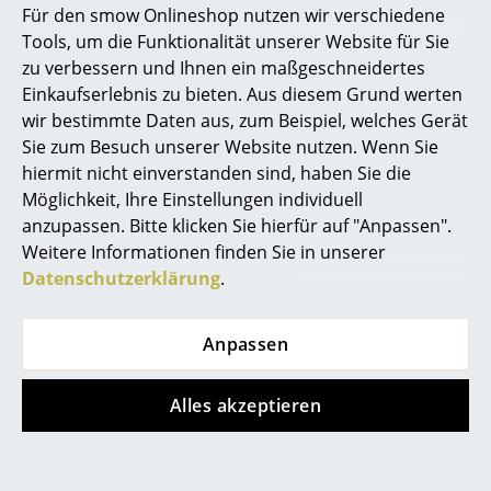
Für den smow Onlineshop nutzen wir verschiedene
Marcel Breuer
Tools, um die Funktionalität unserer Website für Sie
zu verbessern und Ihnen ein maßgeschneidertes
Philippe Starck
Einkaufserlebnis zu bieten. Aus diesem Grund werten
wir bestimmte Daten aus, zum Beispiel, welches Gerät
Verner Panton
Beliebte Varianten
Sie zum Besuch unserer Website nutzen. Wenn Sie
... alle Designer A-Z
hiermit nicht einverstanden sind, haben Sie die
Möglichkeit, Ihre Einstellungen individuell
anzupassen. Bitte klicken Sie hierfür auf "Anpassen".
Themen
Weitere Informationen finden Sie in unserer
Neu bei smow
Datenschutzerklärung
.
Inspiration
Anpassen
Special Editions
Richard Lampert
Richard Lampert
Designklassiker
Alles akzeptieren
Eiermann 1
Eiermann 1
Tischgestell , Chrom,
Tischgestell , Chrom,
Frauen im Design
versetzt, 110 x 66 cm,
versetzt, 110 x 78 cm,