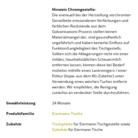
Artemide
Hinweis Chromgestelle:
Cassina
Die eventuell bei der Herstellung verchromter
Gestellteile entstandenen Verfärbungen und
Fritz Hansen
farblichen Rückstände aus dem
Galvanisations-Prozess stellen keinen
HAY
Materialmangel dar, sind gesundheitlich
ungefährlich und haben keinerlei Einfluss auf
Funktion/Langlebigkeit des Tischgestells.
Knoll International
Sollten sich die Ablagerungen nicht mit einer
milden, haushaltsüblichen Scheuermilch
Louis Poulsen
entfernen lassen, können diese bei Bedarf
mühelos mithilfe eines Lackreinigers / einer
Muuto
Politur (bspw. aus dem Kfz-Zubehör) unter
Verwendung eines weichen Tuches entfernt
Nils Holger Moormann
werden. Wir empfehlen, die Reinigung
zunächst an verdeckter Stelle durchzuführen.
Richard Lampert
Gewährleistung
24 Monate
Thonet
Produktfamilie
Eiermann Tische
USM Haller
Zubehör
Tischplatte
für Eiermann Tischgestelle sowie
Zubehör
für Eiermann Tische
Vitra