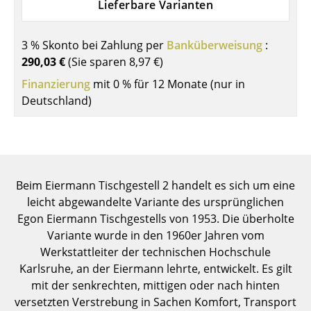
Lieferbare Varianten
Einzelteile
... alle Tische
3 % Skonto bei Zahlung per
Banküberweisung
:
290,03 €
(Sie sparen
8,97 €
)
Aufbewahren
Finanzierung
mit 0 % für 12 Monate (nur in
Deutschland)
Regale & Schränke
Bücherregale
Wandregale
Beim Eiermann Tischgestell 2 handelt es sich um eine
Sideboards & Kommoden
leicht abgewandelte Variante des ursprünglichen
TV Möbel
Egon Eiermann Tischgestells von 1953. Die überholte
Variante wurde in den 1960er Jahren vom
Beistell- & Rollcontainer
Werkstattleiter der technischen Hochschule
Karlsruhe, an der Eiermann lehrte, entwickelt. Es gilt
Barmöbel
mit der senkrechten, mittigen oder nach hinten
Garderoben
versetzten Verstrebung in Sachen Komfort, Transport