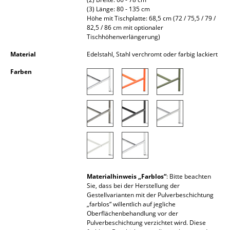
Akkuleuchten
(3) Länge: 80 - 135 cm
Höhe mit Tischplatte: 68,5 cm (72 / 75,5 / 79 /
82,5 / 86 cm mit optionaler
... alle Leuchten
Tischhöhenverlängerung)
Betten
Material
Edelstahl, Stahl verchromt oder farbig lackiert
Farben
Doppelbetten
Einzelbetten
Stapelbetten
Kinderbetten
Nachttische & Bettzubehör
Materialhinweis „Farblos“
: Bitte beachten
... alle Betten
Sie, dass bei der Herstellung der
Gestellvarianten mit der Pulverbeschichtung
Accessoires
„farblos“ willentlich auf jegliche
Oberflächenbehandlung vor der
Uhren
Pulverbeschichtung verzichtet wird. Diese