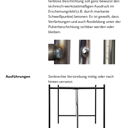
farblose Beschichtung soll ganz bewusst den
technisch-werkstattmäßigen Ausdruck im
Spiegel
Erscheinungsbild (z.B. durch markante
Schweißpunkte) betonen. Es ist gewollt, dass
Figuren & Miniaturen
Verfärbungen und auch Rostbildung unter der
Pulverbeschichtung sichtbar werden oder
Vasen
bleiben.
Tabletts
Büroutensilien
Aufbewahrungsboxen
Decken
Ausführungen
Senkrechte Verstrebung mittig oder nach
hinten versetzt:
Kissen
Teppiche
Vorhänge
... alle Accessoires