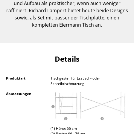
und Aufbau als praktischer, wenn auch weniger
Kleinaufbewahrung
raffiniert. Richard Lampert bietet heute beide Designs
sowie, als Set mit passender Tischplatte, einen
Einzelteile
kompletten Eiermann Tisch an.
... alle Aufbewahrungsmöbel
Licht
Hängeleuchten & Deckenleuchten
Details
Tischleuchten
Produktart
Tischgestell für Esstisch- oder
Schreibtischleuchten
Schreibtischnutzung
Stehleuchten & Leseleuchten
Abmessungen
Bodenleuchten
Wandleuchten
Outdoor-Leuchten
(1) Höhe: 66 cm
(2) Breite: 66 - 78 cm