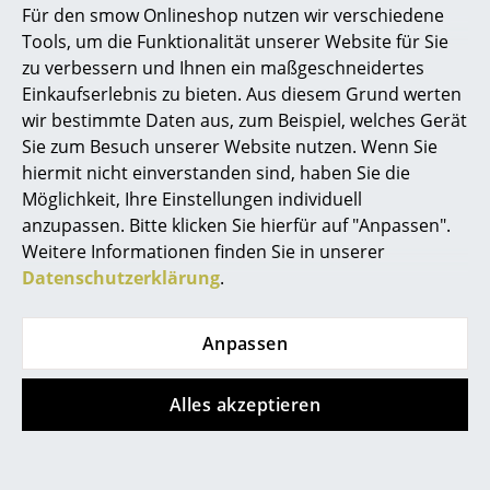
Für den smow Onlineshop nutzen wir verschiedene
Marcel Breuer
Tools, um die Funktionalität unserer Website für Sie
zu verbessern und Ihnen ein maßgeschneidertes
Philippe Starck
Einkaufserlebnis zu bieten. Aus diesem Grund werten
wir bestimmte Daten aus, zum Beispiel, welches Gerät
Verner Panton
Produktpräsentation
Sie zum Besuch unserer Website nutzen. Wenn Sie
... alle Designer A-Z
hiermit nicht einverstanden sind, haben Sie die
Möglichkeit, Ihre Einstellungen individuell
anzupassen. Bitte klicken Sie hierfür auf "Anpassen".
Themen
Weitere Informationen finden Sie in unserer
Neu bei smow
Datenschutzerklärung
.
Noch mehr Inspiration?
Inspiration
Hier ist ein interessantes YouTube-Video
Anpassen
Special Editions
verlinkt, allerdings haben Sie sich gegen
die Verwendung von YouTube auf unseren
Seiten entschieden. Wenn Sie das Video
Designklassiker
Alles akzeptieren
jetzt sehen möchten, klicken Sie bitte
hier
um Ihre Einstellungen zu ändern.
Frauen im Design