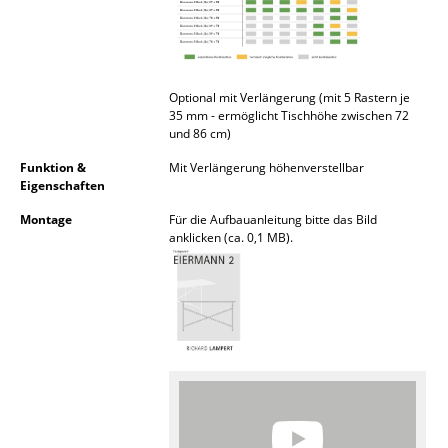
Büro
Arbeitsplatz
Optional mit Verlängerung (mit 5 Rastern je
Management Büro
35 mm - ermöglicht Tischhöhe zwischen 72
und 86 cm)
Konferenzraum
Funktion &
Mit Verlängerung höhenverstellbar
Eigenschaften
Empfang
Montage
Für die Aufbauanleitung bitte das Bild
Cafeteria
anklicken (ca. 0,1 MB).
Branchenlösungen
Sicheres Arbeiten
Hersteller & Designer
Hersteller