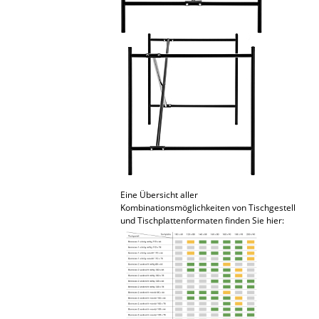
Räume
Zuhause
Wohnzimmer
Esszimmer
Schlafzimmer
Kinderzimmer
Arbeitszimmer
Eine Übersicht aller
Kombinationsmöglichkeiten von Tischgestell
und Tischplattenformaten finden Sie hier:
Diele
Badezimmer
Stauraum
Balkon & Garten