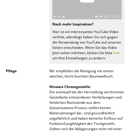
Artemide
Cassina
Fritz Hansen
Noch mehr Inspiration?
Hier ist ein interessantes YouTube-Video
HAY
verlinkt, allerdings haben Sie sich gegen
die Verwendung von YouTube auf unseren
Knoll International
Seiten entschieden. Wenn Sie das Video
jetzt sehen möchten, klicken Sie bitte
hier
Louis Poulsen
um Ihre Einstellungen zu ändern.
Muuto
Pflege
Wir empfehlen die Reinigung mit einem
weichen, leicht feuchten Baumwolltuch.
Nils Holger Moormann
Hinweis Chromgestelle:
Die eventuell bei der Herstellung verchromter
Richard Lampert
Gestellteile entstandenen Verfärbungen und
farblichen Rückstände aus dem
Thonet
Galvanisations-Prozess stellen keinen
Materialmangel dar, sind gesundheitlich
USM Haller
ungefährlich und haben keinerlei Einfluss auf
Funktion/Langlebigkeit des Tischgestells.
Vitra
Sollten sich die Ablagerungen nicht mit einer