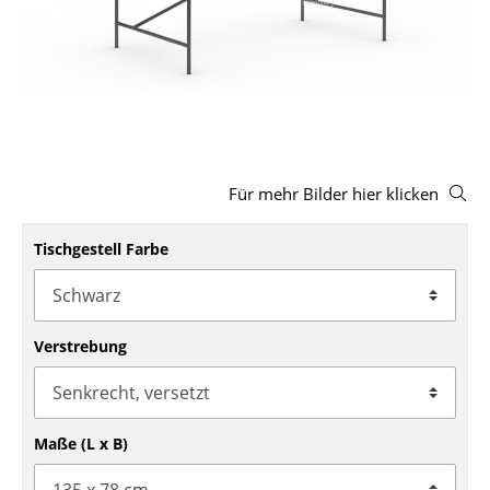
Hocker
Bänke & Liegen
Sitzsäcke
Gartenstühle
Für mehr Bilder hier klicken
Kinderstühle
Schaukelstühle
Tischgestell Farbe
Bürodrehstühle
Konferenzstühle
Verstrebung
Bürosessel
Einzelteile
Maße (L x B)
... alle Sitzmöbel