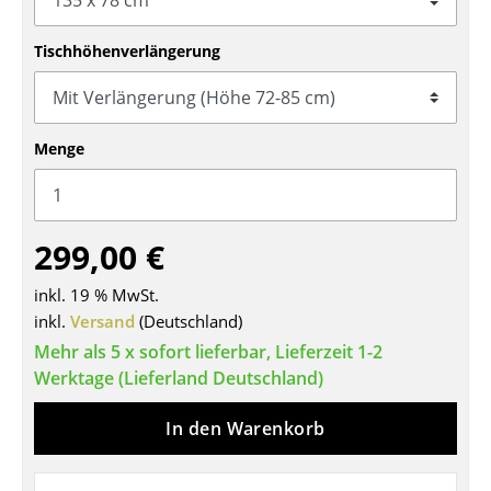
Tische
Tischhöhenverlängerung
Esstische
Beistelltische
Menge
Couchtische
Schreibtische
299,00 €
Sekretäre & PC-Tische
Konferenztische
inkl. 19 % MwSt.
inkl.
Versand
(Deutschland)
Stehtische & Stehpulte
Mehr als 5 x sofort lieferbar, Lieferzeit 1-2
Werktage (Lieferland Deutschland)
Kindertische
Gartentische
In den Warenkorb
Servierwagen