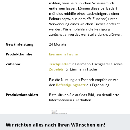
milden, haushaltsüblichen Scheuermilch
entfernen lassen, können diese bei Bedarf
... alle Hersteller A-Z
mühelos mithilfe eines Lackreinigers / einer
Politur (bspw. aus dem Kfz-Zubehör) unter
Designer
Verwendung eines weichen Tuches entfernt
werden. Wir empfehlen, die Reinigung
zunächst an verdeckter Stelle durchzuführen.
Alvar Aalto
Gewährleistung
24 Monate
Arne Jacobsen
Produktfamilie
Eiermann Tische
Charles & Ray Eames
Zubehör
Tischplatte
für Eiermann Tischgestelle sowie
Zubehör
für Eiermann Tische
Eero Saarinen
Für die Nutzung als Esstisch empfehlen wir
Egon Eiermann
den
Befestigungssatz
als Ergänzung
Eileen Gray
Produktdatenblatt
Bitte klicken Sie auf das Bild, um detaillierte
Informationen zu erhalten.
Jean Prouvé
Le Corbusier
Wir richten alles nach Ihren Wünschen ein!
Ludwig Mies van der Rohe