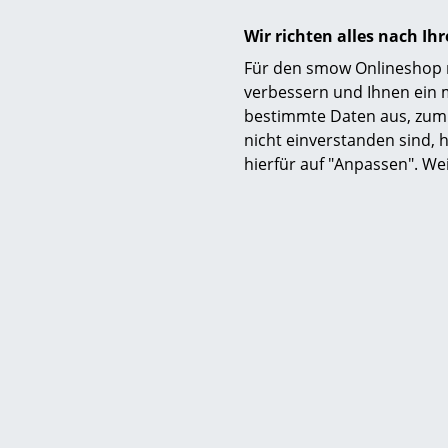
Sofor
Wir richten alles nach I
Für den smow Onlineshop nu
verbessern und Ihnen ein 
bestimmte Daten aus, zum 
nicht einverstanden sind, h
hierfür auf "Anpassen". We
Eames Plas
43
Sofor