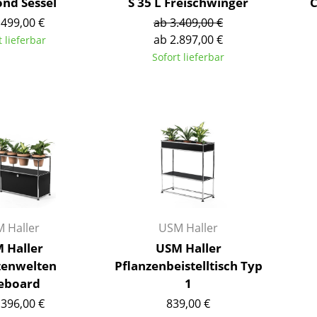
nd Sessel
S 35 L Freischwinger
C
Farbwelten
.499,00 €
ab 3.409,00 €
Das Original
ab 2.897,00 €
t lieferbar
Geschenkideen
Sofort lieferbar
ervice
ontakt
ezahlung
ersand
AQ
ückgabe & Umtausch
sere Vorteile auf einen Blick
 Haller
USM Haller
GB
 Haller
USM Haller
atenschutz
zenwelten
Pflanzenbeistelltisch Typ
eboard
1
Projektplanung
.396,00 €
839,00 €