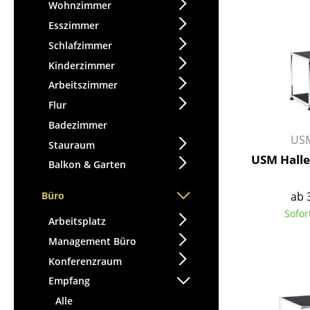
Stehpulte
Wohnzimmer
Hocker
Kindertische
Esszimmer
Bänke & Liegen
Gartentische
Schlafzimmer
Sitzsäcke
Servierwagen
Kinderzimmer
Gartenstühle
Einzelteile
Arbeitszimmer
Kinderstühle
... alle Tische
Flur
Schaukelstühle
Bürodrehstühle
Badezimmer
USM
Konferenzstühle
Stauraum
USM Haller
Bürosessel
Balkon & Garten
Einzelteile
ab 
Büro
... alle Sitzmöbel
Sofor
Arbeitsplatz
Management Büro
Konferenzraum
Empfang
Alle