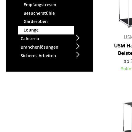
Empfangstresen
Besucherstühle
Garderoben
Lounge
USM
Cafeteria
USM Ha
Branchenlösungen
Beiste
Sicheres Arbeiten
ab 
Sofor