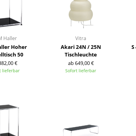
Kinderzimmer
Arbeitszimmer
Diele
Badezimmer
Stauraum
 Haller
Vitra
Balkon & Garten
ller Hoher
Akari 24N / 25N
S
lltisch 50
Tischleuchte
Hersteller
Designer
382,00 €
ab 649,00 €
t lieferbar
Sofort lieferbar
Artemide
Alvar Aalto
Cassina
Arne Jacobsen
Fritz Hansen
Charles & Ray Eames
HAY
Eero Saarinen
Knoll International
Egon Eiermann
Louis Poulsen
Eileen Gray
Muuto
Jean Prouvé
Nils Holger Moormann
Le Corbusier