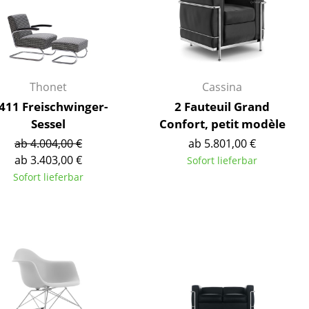
Empfang
Cafeteria
Branchenlösungen
Sicheres Arbeiten
Thonet
Cassina
 411 Freischwinger-
2 Fauteuil Grand
Sessel
Confort, petit modèle
Das Original
ab 4.004,00 €
ab 5.801,00 €
ab 3.403,00 €
Sofort lieferbar
Sofort lieferbar