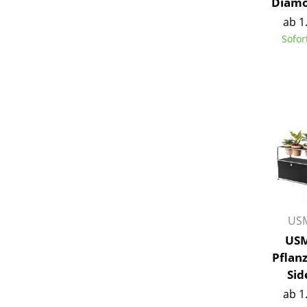
Diamo
ab 1
Sofor
S
K
B
V
F
R
Un
USM
A
USM
D
Pflan
Sid
ab 1