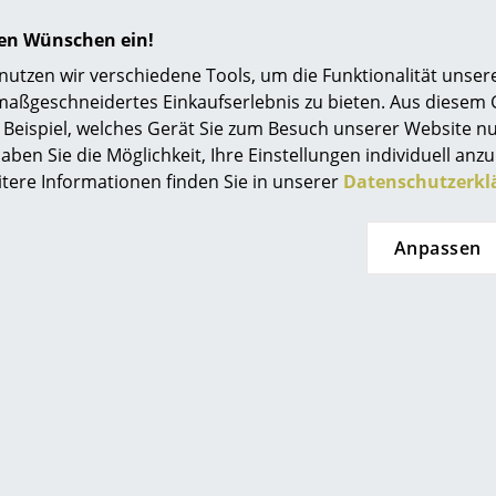
t lieferbar
Sofort lieferbar
Einrichtungsberatung
hren Wünschen ein!
Referenzen
tzen wir verschiedene Tools, um die Funktionalität unsere
maßgeschneidertes Einkaufserlebnis zu bieten. Aus diesem
smow Kompass
Beispiel, welches Gerät Sie zum Besuch unserer Website nu
aben Sie die Möglichkeit, Ihre Einstellungen individuell anzu
itere Informationen finden Sie in unserer
Datenschutzerkl
Anpassen
Vitra
Carl Hansen & Søn
tic Side Chair
MG501 Cuba Sessel
LSR
ab 987,00 €
5,00 €
Sofort lieferbar
t lieferbar
Angebot