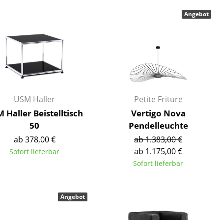
Decken
Angebot
Kissen
Teppiche
Vorhänge
... alle Accessoires
USM Haller
Petite Friture
 Haller Beistelltisch
Vertigo Nova
50
Pendelleuchte
ab 378,00 €
ab 1.383,00 €
ab 1.175,00 €
Sofort lieferbar
Sofort lieferbar
Büro
Arbeitsplatz
Angebot
Management Büro
Konferenzraum