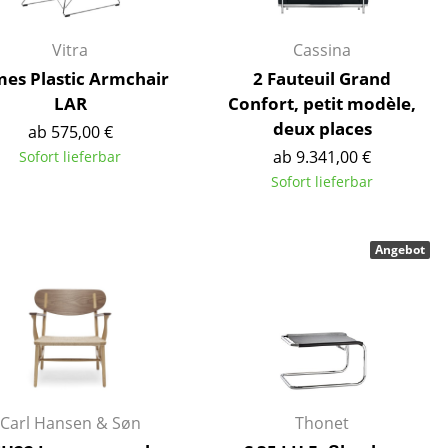
Vitra
Cassina
es Plastic Armchair
2 Fauteuil Grand
LAR
Confort, petit modèle,
deux places
ab 575,00 €
ab 9.341,00 €
Sofort lieferbar
Sofort lieferbar
Angebot
sign
n
Carl Hansen & Søn
Thonet
ien