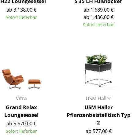
H22 Loungesessel
S 35 LH Fußhocker
ab 3.138,00 €
ab 1.689,00 €
ab 1.436,00 €
Sofort lieferbar
Sofort lieferbar
Unternehmen
Über uns
smow vor Ort
Katalog
Jobs bei smow
Arbeiten bei smow
Newsletter
Vitra
USM Haller
Journal
Grand Relax
USM Haller
Presse
Loungesessel
Pflanzenbeistelltisch Typ
Impressum
2
ab 5.670,00 €
Stores
ab 577,00 €
Sofort lieferbar