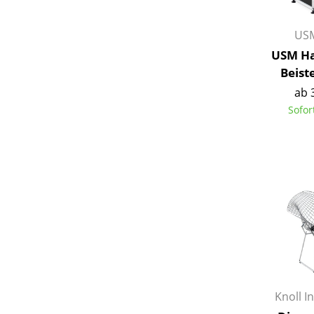
USM
USM Ha
Beiste
ab 
Sofor
Knoll I