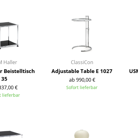
Barmöbel
Outdoor-Leuchten
Garderoben
Akkuleuchten
Kleinaufbewahrung
... alle Leuchten
Einzelteile
... alle Aufbewahrungsmöbel
USM Haller Konfigurator
 Haller
ClassiCon
 Beistelltisch
Adjustable Table E 1027
USM
35
ab 990,00 €
337,00 €
Sofort lieferbar
t lieferbar
Zuhause
Wohnzimmer
Esszimmer
Schlafzimmer