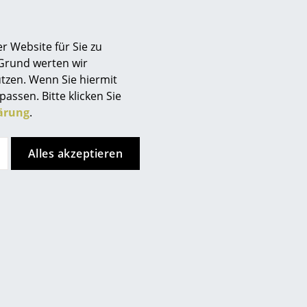
Sofort lieferbar
Berlin
Chemnitz
r Website für Sie zu
Düsseldorf
 Grund werten wir
Essen
tzen. Wenn Sie hiermit
Frankfurt
passen. Bitte klicken Sie
Freiburg
ärung
.
Hamburg
Hannover
Alles akzeptieren
Kempten
Vitra
Fritz Hansen
Köln
Repos
Egg Chair
Konstanz
ab 4.700,00 €
ab 7.198,00 €
Leipzig
Sofort lieferbar
Sofort lieferbar
Mainz
München
Nürnberg
Schwarzwald