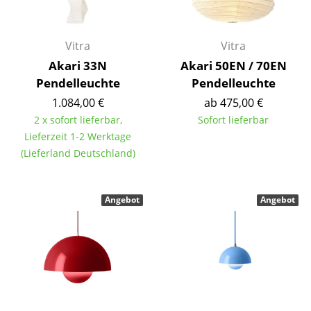
Akkuleuchten
... alle Leuchten
Vitra
Vitra
Akari 33N
Akari 50EN / 70EN
Betten
Pendelleuchte
Pendelleuchte
Doppelbetten
1.084,00 €
ab 475,00 €
2 x sofort lieferbar,
Sofort lieferbar
Einzelbetten
Lieferzeit 1-2 Werktage
(Lieferland Deutschland)
Stapelbetten
Kinderbetten
Angebot
Angebot
Nachttische & Bettzubehör
... alle Betten
Accessoires
Uhren