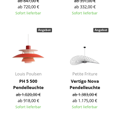
ab 847,00 €
ab 391,00 €
ab 720,00 €
ab 332,00 €
Tische
Sofort lieferbar
Sofort lieferbar
Esstische
Beistelltische
Angebot
Angebot
Couchtische
Schreibtische
Sekretäre & PC-Tische
Konferenztische
Louis Poulsen
Petite Friture
Stehtische & Stehpulte
PH 5 500
Vertigo Nova
Pendelleuchte
Pendelleuchte
Kindertische
ab 1.020,00 €
ab 1.383,00 €
Gartentische
ab 918,00 €
ab 1.175,00 €
Sofort lieferbar
Sofort lieferbar
Servierwagen