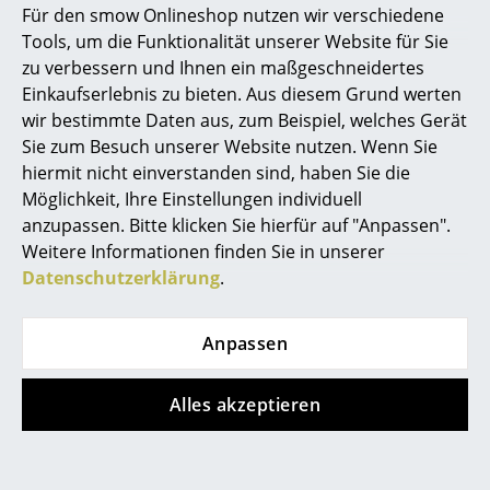
Pendelleuchte
Pendelleuchte
Für den smow Onlineshop nutzen wir verschiedene
Marcel Breuer
799,00 €
ab 2.820,00 €
Tools, um die Funktionalität unserer Website für Sie
ab 2.538,00 €
zu verbessern und Ihnen ein maßgeschneidertes
Sofort lieferbar
Philippe Starck
Einkaufserlebnis zu bieten. Aus diesem Grund werten
Sofort lieferbar
wir bestimmte Daten aus, zum Beispiel, welches Gerät
Verner Panton
Sie zum Besuch unserer Website nutzen. Wenn Sie
... alle Designer A-Z
hiermit nicht einverstanden sind, haben Sie die
Möglichkeit, Ihre Einstellungen individuell
anzupassen. Bitte klicken Sie hierfür auf "Anpassen".
Themen
Weitere Informationen finden Sie in unserer
Neu bei smow
Datenschutzerklärung
.
Inspiration
Anpassen
Kartell
Muuto
Special Editions
Small FL/Y
Rime Pendelleuchte
Designklassiker
Alles akzeptieren
Pendelleuchte
ab 215,00 €
Frauen im Design
289,00 €
Sofort lieferbar
Sofort lieferbar