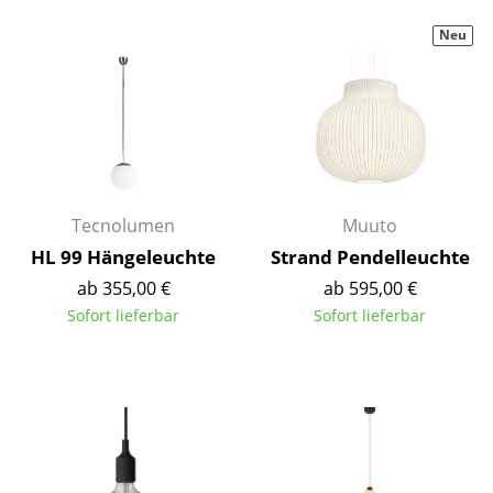
Artemide
Neu
Cassina
Fritz Hansen
HAY
Knoll International
Louis Poulsen
Tecnolumen
Muuto
HL 99 Hängeleuchte
Strand Pendelleuchte
Muuto
ab 355,00 €
ab 595,00 €
Nils Holger Moormann
Sofort lieferbar
Sofort lieferbar
Richard Lampert
Thonet
USM Haller
Vitra