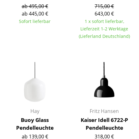
ab 495,00 €
715,00 €
Räume
ab 445,00 €
643,00 €
Sofort lieferbar
1 x sofort lieferbar,
Zuhause
Lieferzeit 1-2 Werktage
Wohnzimmer
(Lieferland Deutschland)
Esszimmer
Schlafzimmer
Kinderzimmer
Arbeitszimmer
Diele
Badezimmer
Hay
Fritz Hansen
Buoy Glass
Kaiser Idell 6722-P
Stauraum
Pendelleuchte
Pendelleuchte
Balkon & Garten
ab 139,00 €
318,00 €