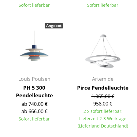
Sofort lieferbar
Sofort lieferbar
Büro
Arbeitsplatz
Angebot
Management Büro
Konferenzraum
Empfang
Cafeteria
Louis Poulsen
Artemide
Branchenlösungen
PH 5 300
Pirce Pendelleuchte
Pendelleuchte
Sicheres Arbeiten
1.065,00 €
958,00 €
ab 740,00 €
ab 666,00 €
2 x sofort lieferbar,
Hersteller & Designer
Lieferzeit 2-3 Werktage
Sofort lieferbar
Hersteller
(Lieferland Deutschland)