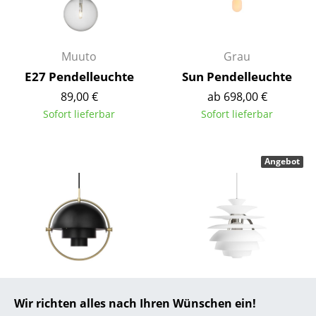
... alle Hersteller A-Z
Muuto
Grau
Designer
E27 Pendelleuchte
Sun Pendelleuchte
Alvar Aalto
89,00 €
ab 698,00 €
Arne Jacobsen
Sofort lieferbar
Sofort lieferbar
Charles & Ray Eames
Angebot
Eero Saarinen
Egon Eiermann
Eileen Gray
Jean Prouvé
Le Corbusier
Gubi
Louis Poulsen
Wir richten alles nach Ihren Wünschen ein!
Multi-Lite
PH Snowball
Ludwig Mies van der Rohe