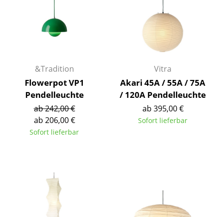
Kleinaufbewahrung
Einzelteile
... alle Aufbewahrungsmöbel
&Tradition
Vitra
Licht
Flowerpot VP1
Akari 45A / 55A / 75A
Hängeleuchten & Deckenleuchten
Pendelleuchte
/ 120A Pendelleuchte
ab 242,00 €
ab 395,00 €
Tischleuchten
ab 206,00 €
Sofort lieferbar
Schreibtischleuchten
Sofort lieferbar
Stehleuchten & Leseleuchten
Bodenleuchten
Wandleuchten
Outdoor-Leuchten