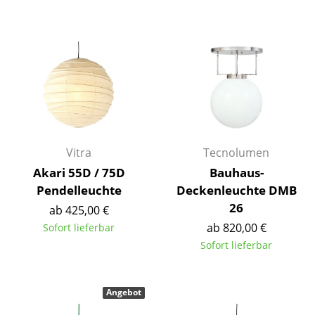
Einzelteile
... alle Tische
Aufbewahren
Regale & Schränke
Bücherregale
Vitra
Tecnolumen
Wandregale
Akari 55D / 75D
Bauhaus-
Sideboards & Kommoden
Pendelleuchte
Deckenleuchte DMB
26
ab 425,00 €
TV Möbel
ab 820,00 €
Sofort lieferbar
Beistell- & Rollcontainer
Sofort lieferbar
Barmöbel
Angebot
Garderoben