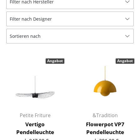
Filter nach Hersteller
Hocker
Filter nach Designer
Bänke & Liegen
Sitzsäcke
Sortieren nach
Gartenstühle
Kinderstühle
Angebot
Angebot
Schaukelstühle
Bürodrehstühle
Konferenzstühle
Bürosessel
Petite Friture
&Tradition
Einzelteile
Vertigo
Flowerpot VP7
Pendelleuchte
Pendelleuchte
... alle Sitzmöbel