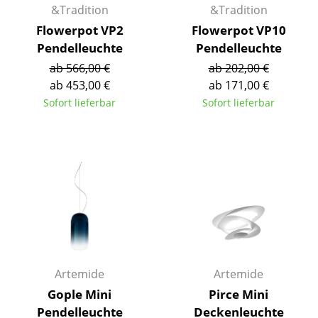
&Tradition
&Tradition
Spiegel
Flowerpot VP2
Flowerpot VP10
Pendelleuchte
Pendelleuchte
Figuren & Miniaturen
ab 566,00 €
ab 202,00 €
Vasen
ab 453,00 €
ab 171,00 €
Sofort lieferbar
Sofort lieferbar
Tabletts
Büroutensilien
Aufbewahrungsboxen
Decken
Kissen
Teppiche
Artemide
Artemide
Vorhänge
Gople Mini
Pirce Mini
... alle Accessoires
Pendelleuchte
Deckenleuchte