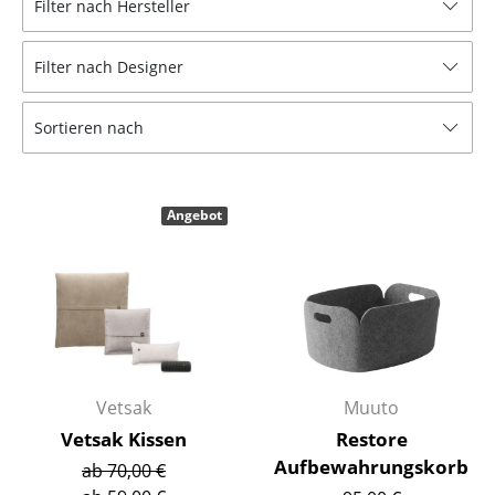
Filter nach Hersteller
Hocker
Filter nach Designer
Bänke & Liegen
Sitzsäcke
Sortieren nach
Gartenstühle
Kinderstühle
Angebot
Schaukelstühle
Bürodrehstühle
Konferenzstühle
Bürosessel
Vetsak
Muuto
Einzelteile
Vetsak Kissen
Restore
Aufbewahrungskorb
ab 70,00 €
... alle Sitzmöbel