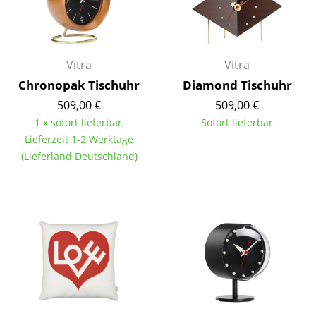
Kleinaufbewahrung
Einzelteile
Vitra
Vitra
... alle Aufbewahrungsmöbel
Chronopak Tischuhr
Diamond Tischuhr
Licht
509,00 €
509,00 €
1 x sofort lieferbar,
Sofort lieferbar
Hängeleuchten & Deckenleuchten
Lieferzeit 1-2 Werktage
(Lieferland Deutschland)
Tischleuchten
Schreibtischleuchten
Stehleuchten & Leseleuchten
Bodenleuchten
Wandleuchten
Outdoor-Leuchten