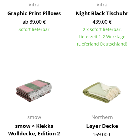
Vitra
Vitra
Akkuleuchten
Graphic Print Pillows
Night Black Tischuhr
... alle Leuchten
ab 89,00 €
439,00 €
Sofort lieferbar
2 x sofort lieferbar,
Betten
Lieferzeit 1-2 Werktage
(Lieferland Deutschland)
Doppelbetten
Einzelbetten
Stapelbetten
Kinderbetten
Nachttische & Bettzubehör
... alle Betten
smow
Northern
Accessoires
smow × Klekks
Layer Decke
Uhren
Wolldecke, Edition 2
169,00 €