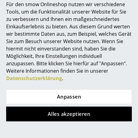
172,00 €
469,00 €
Für den smow Onlineshop nutzen wir verschiedene
Sofort lieferbar
3 x sofort lieferbar,
Marcel Breuer
Tools, um die Funktionalität unserer Website für Sie
Lieferzeit 1-2 Werktage
zu verbessern und Ihnen ein maßgeschneidertes
Philippe Starck
(Lieferland Deutschland)
Einkaufserlebnis zu bieten. Aus diesem Grund werten
wir bestimmte Daten aus, zum Beispiel, welches Gerät
Verner Panton
Sie zum Besuch unserer Website nutzen. Wenn Sie
... alle Designer A-Z
hiermit nicht einverstanden sind, haben Sie die
Möglichkeit, Ihre Einstellungen individuell
anzupassen. Bitte klicken Sie hierfür auf "Anpassen".
Themen
Weitere Informationen finden Sie in unserer
Neu bei smow
Datenschutzerklärung
.
Inspiration
Anpassen
Objekte unserer Tage
Fabula Living
Special Editions
Friedrich Mini Spiegel
Teppich/Läufer Fleur
Designklassiker
Alles akzeptieren
190,00 €
ab 469,00 €
Sofort lieferbar
Sofort lieferbar
Frauen im Design