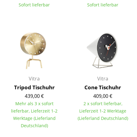
Sofort lieferbar
Sofort lieferbar
Räume
Zuhause
Wohnzimmer
Esszimmer
Schlafzimmer
Kinderzimmer
Vitra
Vitra
Arbeitszimmer
Tripod Tischuhr
Cone Tischuhr
439,00 €
409,00 €
Diele
Mehr als 3 x sofort
2 x sofort lieferbar,
Badezimmer
lieferbar, Lieferzeit 1-2
Lieferzeit 1-2 Werktage
Werktage (Lieferland
(Lieferland Deutschland)
Stauraum
Deutschland)
Balkon & Garten