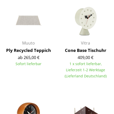
Einzelteile
... alle Tische
Aufbewahren
Regale & Schränke
Muuto
Vitra
Bücherregale
Ply Recycled Teppich
Cone Base Tischuhr
ab 265,00 €
409,00 €
Wandregale
Sofort lieferbar
1 x sofort lieferbar,
Sideboards & Kommoden
Lieferzeit 1-2 Werktage
(Lieferland Deutschland)
TV Möbel
Beistell- & Rollcontainer
Barmöbel
Garderoben