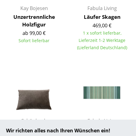
Kay Bojesen
Fabula Living
... alle Hersteller A-Z
Unzertrennliche
Läufer Skagen
Holzfigur
Designer
469,00 €
ab 99,00 €
1 x sofort lieferbar,
Alvar Aalto
Lieferzeit 1-2 Werktage
Sofort lieferbar
(Lieferland Deutschland)
Arne Jacobsen
Charles & Ray Eames
Eero Saarinen
Egon Eiermann
Eileen Gray
Jean Prouvé
Schönbuch
Fabula Living
Le Corbusier
Nini Kissen
Läufer Gilleleje
Wir richten alles nach Ihren Wünschen ein!
Ludwig Mies van der Rohe