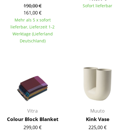
190,00 €
Sofort lieferbar
Spiegel
161,00 €
Figuren & Miniaturen
Mehr als 5 x sofort
lieferbar, Lieferzeit 1-2
Vasen
Werktage (Lieferland
Deutschland)
Tabletts
Büroutensilien
Aufbewahrungsboxen
Decken
Kissen
Teppiche
Vitra
Muuto
Vorhänge
Colour Block Blanket
Kink Vase
... alle Accessoires
299,00 €
225,00 €