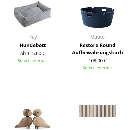
Artemide
Cassina
Fritz Hansen
HAY
Hay
Muuto
Hundebett
Restore Round
Knoll International
Aufbewahrungskorb
ab 115,00 €
Louis Poulsen
109,00 €
Sofort lieferbar
Sofort lieferbar
Muuto
Nils Holger Moormann
Richard Lampert
Thonet
USM Haller
Vitra