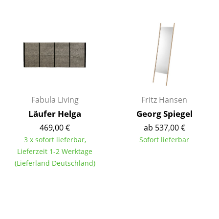
Büro
Arbeitsplatz
Management Büro
Konferenzraum
Empfang
Fabula Living
Fritz Hansen
Läufer Helga
Georg Spiegel
Cafeteria
469,00 €
ab 537,00 €
Branchenlösungen
3 x sofort lieferbar,
Sofort lieferbar
Lieferzeit 1-2 Werktage
Sicheres Arbeiten
(Lieferland Deutschland)
Hersteller & Designer
Hersteller