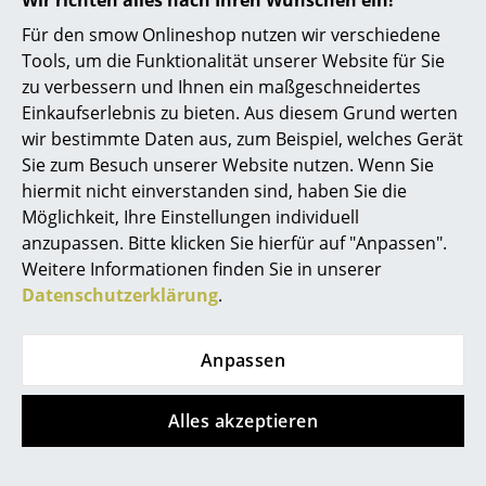
Wir richten alles nach Ihren Wünschen ein!
Artemide
Für den smow Onlineshop nutzen wir verschiedene
Cassina
Tools, um die Funktionalität unserer Website für Sie
zu verbessern und Ihnen ein maßgeschneidertes
Fritz Hansen
Einkaufserlebnis zu bieten. Aus diesem Grund werten
HAY
wir bestimmte Daten aus, zum Beispiel, welches Gerät
Sie zum Besuch unserer Website nutzen. Wenn Sie
Knoll International
hiermit nicht einverstanden sind, haben Sie die
Bett Siebenschläfer von Nils Holger Moormann
Möglichkeit, Ihre Einstellungen individuell
Louis Poulsen
anzupassen. Bitte klicken Sie hierfür auf "Anpassen".
Das Bett ist eines der meistbeanspruchten Möbel im
Muuto
Weitere Informationen finden Sie in unserer
Wohnraum, schließlich verbringen Erwachsene
Datenschutzerklärung
.
Nils Holger Moormann
täglich um die 8 Stunden darin. Und da ausreichender
und guter Schlaf vor allem im stressigen Arbeitsalltag
Richard Lampert
höchste Priorität hat, sollte man bei der Wahl des
Anpassen
richtigen Bettes keine Abstriche machen. Je nach
Thonet
Bedarf gilt es sich für eine passende Betthöhe und
Alles akzeptieren
USM Haller
zwischen Einzelbett, Doppelbett oder, wenn eine
zusätzliche Schlafgelegenheit benötigt wird, einem
Vitra