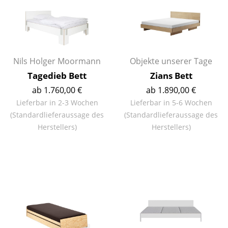
Spiegel
Figuren & Miniaturen
Vasen
Nils Holger Moormann
Objekte unserer Tage
Tabletts
Tagedieb Bett
Zians Bett
ab 1.760,00 €
ab 1.890,00 €
Büroutensilien
Lieferbar in 2-3 Wochen
Lieferbar in 5-6 Wochen
(Standardlieferaussage des
(Standardlieferaussage des
Aufbewahrungsboxen
Herstellers)
Herstellers)
Decken
Kissen
Teppiche
Vorhänge
... alle Accessoires