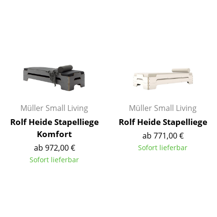
Tische
Esstische
Beistelltische
Couchtische
Schreibtische
Müller Small Living
Müller Small Living
Sekretäre & PC-Tische
Rolf Heide Stapelliege
Rolf Heide Stapelliege
Konferenztische
Komfort
ab 771,00 €
ab 972,00 €
Sofort lieferbar
Stehtische & Stehpulte
Sofort lieferbar
Kindertische
Gartentische
Servierwagen