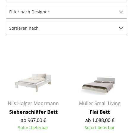
Hocker
Filter nach Designer
Bänke & Liegen
Sortieren nach
Sitzsäcke
Gartenstühle
Kinderstühle
Schaukelstühle
Bürodrehstühle
Konferenzstühle
Bürosessel
Nils Holger Moormann
Müller Small Living
Siebenschläfer Bett
Flai Bett
Einzelteile
ab 967,00 €
ab 1.088,00 €
... alle Sitzmöbel
Sofort lieferbar
Sofort lieferbar