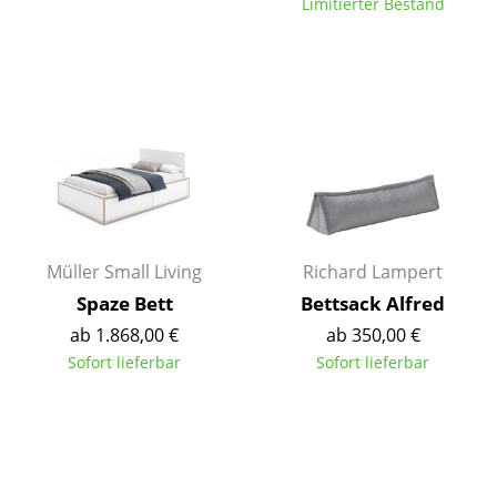
Limitierter Bestand
Akkuleuchten
... alle Leuchten
Betten
Doppelbetten
Einzelbetten
Stapelbetten
Müller Small Living
Richard Lampert
Kinderbetten
Spaze Bett
Bettsack Alfred
ab 1.868,00 €
ab 350,00 €
Nachttische & Bettzubehör
Sofort lieferbar
Sofort lieferbar
... alle Betten
Accessoires
Uhren