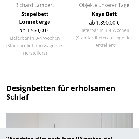
Richard Lampert
Objekte unserer Tage
Büro
Stapelbett
Kaya Bett
Lönneberga
ab 1.890,00 €
Arbeitsplatz
ab 1.550,00 €
Lieferbar in 3-4 Wochen
Management Büro
(Standardlieferaussage des
Lieferbar in 3-4 Wochen
Herstellers)
(Standardlieferaussage des
Konferenzraum
Herstellers)
Empfang
Cafeteria
Branchenlösungen
Designbetten für erholsamen
Schlaf
Sicheres Arbeiten
Hersteller & Designer
Hersteller