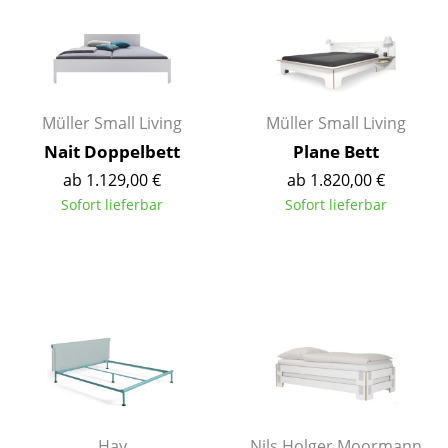
Einzelteile
... alle Tische
Aufbewahren
Müller Small Living
Müller Small Living
Regale & Schränke
Nait Doppelbett
Plane Bett
ab 1.129,00 €
ab 1.820,00 €
Bücherregale
Sofort lieferbar
Sofort lieferbar
Wandregale
Sideboards & Kommoden
TV Möbel
Beistell- & Rollcontainer
Barmöbel
Garderoben
Hay
Nils Holger Moormann