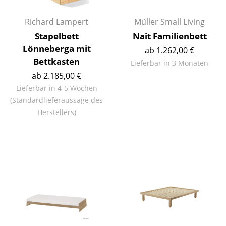
Räume
Richard Lampert
Müller Small Living
Stapelbett
Nait Familienbett
Zuhause
Lönneberga mit
ab 1.262,00 €
Wohnzimmer
Bettkasten
Lieferbar in 3 Monaten
ab 2.185,00 €
Esszimmer
Lieferbar in 4-5 Wochen
Schlafzimmer
(Standardlieferaussage des
Herstellers)
Kinderzimmer
Arbeitszimmer
Diele
Badezimmer
Stauraum
Balkon & Garten