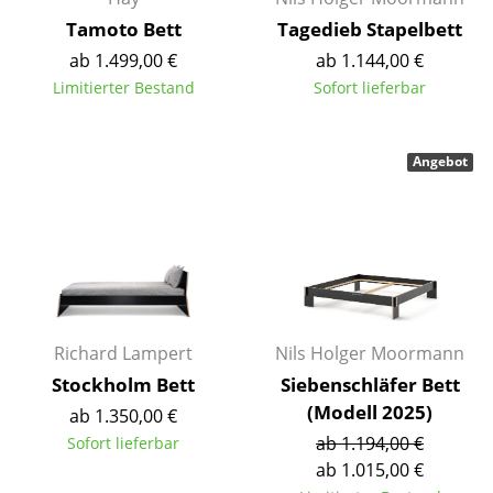
Kleinaufbewahrung
Tamoto Bett
Tagedieb Stapelbett
ab 1.499,00 €
ab 1.144,00 €
Einzelteile
Limitierter Bestand
Sofort lieferbar
... alle Aufbewahrungsmöbel
Licht
Angebot
Hängeleuchten & Deckenleuchten
Tischleuchten
Schreibtischleuchten
Stehleuchten & Leseleuchten
Richard Lampert
Nils Holger Moormann
Bodenleuchten
Stockholm Bett
Siebenschläfer Bett
(Modell 2025)
ab 1.350,00 €
Wandleuchten
ab 1.194,00 €
Sofort lieferbar
ab 1.015,00 €
Outdoor-Leuchten