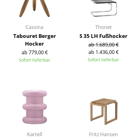
Akkuleuchten
... alle Leuchten
Cassina
Thonet
Betten
Tabouret Berger
S 35 LH Fußhocker
Hocker
ab 1.689,00 €
Doppelbetten
ab 1.436,00 €
ab 779,00 €
Einzelbetten
Sofort lieferbar
Sofort lieferbar
Stapelbetten
Kinderbetten
Nachttische & Bettzubehör
... alle Betten
Accessoires
Uhren
Kartell
Fritz Hansen