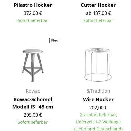
Pilastro Hocker
Cutter Hocker
Spiegel
372,00 €
ab 437,00 €
Figuren & Miniaturen
Sofort lieferbar
Sofort lieferbar
Vasen
Neu
Tabletts
Büroutensilien
Aufbewahrungsboxen
Decken
Kissen
Rowac
&Tradition
Rowac-Schemel
Wire Hocker
Teppiche
Modell IS - 48 cm
202,00 €
Vorhänge
295,00 €
2 x sofort lieferbar,
Lieferzeit 1-2 Werktage
Sofort lieferbar
... alle Accessoires
(Lieferland Deutschland)