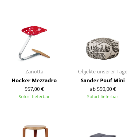
Räume
Zuhause
Wohnzimmer
Esszimmer
Schlafzimmer
Zanotta
Objekte unserer Tage
Kinderzimmer
Hocker Mezzadro
Sander Pouf Mini
Arbeitszimmer
957,00 €
ab 590,00 €
Diele
Sofort lieferbar
Sofort lieferbar
Badezimmer
Stauraum
Balkon & Garten