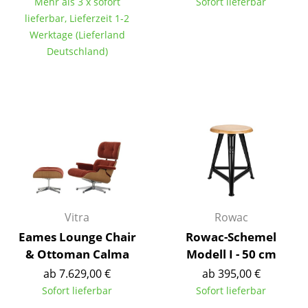
Mehr als 3 x sofort
Sofort lieferbar
Tische
lieferbar, Lieferzeit 1-2
Werktage (Lieferland
Esstische
Deutschland)
Beistelltische
Couchtische
Schreibtische
Sekretäre & PC-Tische
Konferenztische
Stehtische & Stehpulte
Vitra
Rowac
Eames Lounge Chair
Rowac-Schemel
Kindertische
& Ottoman Calma
Modell I - 50 cm
Gartentische
ab 7.629,00 €
ab 395,00 €
Sofort lieferbar
Sofort lieferbar
Servierwagen