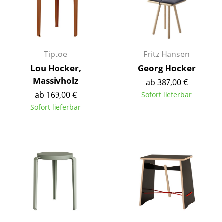
Büro
Arbeitsplatz
Tiptoe
Fritz Hansen
Management Büro
Lou Hocker,
Georg Hocker
Konferenzraum
Massivholz
ab 387,00 €
ab 169,00 €
Sofort lieferbar
Empfang
Sofort lieferbar
Cafeteria
Branchenlösungen
Sicheres Arbeiten
Hersteller & Designer
Hersteller