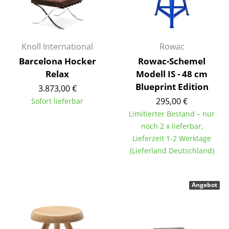
Kleinaufbewahrung
Einzelteile
Knoll International
Rowac
... alle Aufbewahrungsmöbel
Barcelona Hocker
Rowac-Schemel
Relax
Modell IS - 48 cm
Licht
Blueprint Edition
3.873,00 €
Hängeleuchten & Deckenleuchten
295,00 €
Sofort lieferbar
Limitierter Bestand – nur
Tischleuchten
noch 2 x lieferbar,
Schreibtischleuchten
Lieferzeit 1-2 Werktage
(Lieferland Deutschland)
Stehleuchten & Leseleuchten
Bodenleuchten
Angebot
Wandleuchten
Outdoor-Leuchten