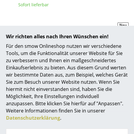
Sofort lieferbar
... alle Hersteller A-Z
Designer
Neu
Alvar Aalto
Wir richten alles nach Ihren Wünschen ein!
Für den smow Onlineshop nutzen wir verschiedene
Arne Jacobsen
Tools, um die Funktionalität unserer Website für Sie
Charles & Ray Eames
zu verbessern und Ihnen ein maßgeschneidertes
Einkaufserlebnis zu bieten. Aus diesem Grund werten
Eero Saarinen
wir bestimmte Daten aus, zum Beispiel, welches Gerät
Tiptoe
Kartell
Sie zum Besuch unserer Website nutzen. Wenn Sie
Egon Eiermann
Lou Hocker,
Prince OHOH Hocker
hiermit nicht einverstanden sind, haben Sie die
recycelter Kunststoff
138,00 €
Eileen Gray
Möglichkeit, Ihre Einstellungen individuell
219,00 €
Sofort lieferbar
anzupassen. Bitte klicken Sie hierfür auf "Anpassen".
Jean Prouvé
Sofort lieferbar
Weitere Informationen finden Sie in unserer
Datenschutzerklärung
.
Le Corbusier
Ludwig Mies van der Rohe