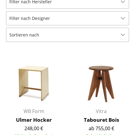
Filter nach Hersteller
Hocker
Filter nach Designer
Bänke & Liegen
Sitzsäcke
Sortieren nach
Gartenstühle
Kinderstühle
Schaukelstühle
Bürodrehstühle
Konferenzstühle
Bürosessel
WB Form
Vitra
Einzelteile
Ulmer Hocker
Tabouret Bois
248,00 €
ab 755,00 €
... alle Sitzmöbel