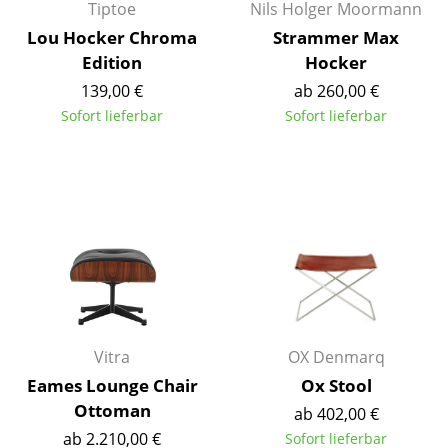
Artemide
Tiptoe
Nils Holger Moormann
Lou Hocker Chroma
Strammer Max
Cassina
Edition
Hocker
Fritz Hansen
139,00 €
ab 260,00 €
Sofort lieferbar
Sofort lieferbar
HAY
Knoll International
Louis Poulsen
Muuto
Nils Holger Moormann
Richard Lampert
Vitra
OX Denmarq
Thonet
Eames Lounge Chair
Ox Stool
USM Haller
Ottoman
ab 402,00 €
ab 2.210,00 €
Sofort lieferbar
Vitra