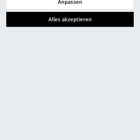
Anpassen
Marcel Breuer
Alles akzeptieren
Philippe Starck
Verner Panton
... alle Designer A-Z
Rowac
Schönbuch
Rowac-Schemel
Nini Hocker
Themen
Modell I - 75 cm
ab 452,00 €
ab 495,00 €
Sofort lieferbar
Neu bei smow
Sofort lieferbar
Inspiration
Special Editions
Designklassiker
Frauen im Design