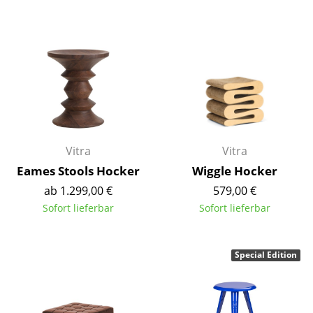
Einzelteile
... alle Tische
Aufbewahren
Regale & Schränke
Bücherregale
Vitra
Vitra
Wandregale
Eames Stools Hocker
Wiggle Hocker
Sideboards & Kommoden
ab 1.299,00 €
579,00 €
Sofort lieferbar
Sofort lieferbar
TV Möbel
Beistell- & Rollcontainer
Special Edition
Barmöbel
Garderoben