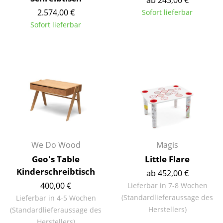
Einzelteile
2.574,00 €
Sofort lieferbar
Sofort lieferbar
... alle Tische
Aufbewahren
Regale & Schränke
Bücherregale
Wandregale
Sideboards & Kommoden
We Do Wood
Magis
TV Möbel
Geo's Table
Little Flare
Kinderschreibtisch
Beistell- & Rollcontainer
ab 452,00 €
400,00 €
Lieferbar in 7-8 Wochen
Barmöbel
(Standardlieferaussage des
Lieferbar in 4-5 Wochen
Herstellers)
(Standardlieferaussage des
Garderoben
Herstellers)