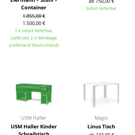
ab 750,00 €
Container
Tische
Sofort lieferbar
1.855,00 €
Esstische
1.500,00 €
1 x sofort lieferbar,
Beistelltische
Lieferzeit 2-3 Werktage
Couchtische
(Lieferland Deutschland)
Schreibtische
Sekretäre & PC-Tische
Konferenztische
Stehtische & Stehpulte
Kindertische
Gartentische
USM Haller
Magis
USM Haller Kinder
Linus Tisch
Servierwagen
Schreibtisch
ab 243,00 €