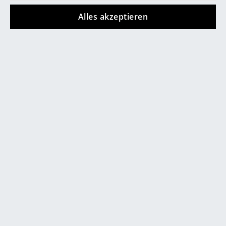
Spiegel
Alles akzeptieren
Figuren & Miniaturen
Vasen
Tabletts
Büroutensilien
Store vor Ort kontaktieren
Aufbewahrungsboxen
Decken
Kissen
Teppiche
Vorhänge
... alle Accessoires