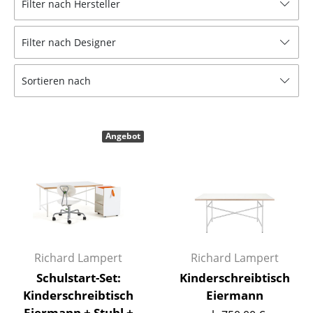
Filter nach Hersteller
Hocker
Filter nach Designer
Bänke & Liegen
Sitzsäcke
Sortieren nach
Gartenstühle
Kinderstühle
Angebot
Schaukelstühle
Bürodrehstühle
Konferenzstühle
Bürosessel
Richard Lampert
Richard Lampert
Einzelteile
Schulstart-Set:
Kinderschreibtisch
Kinderschreibtisch
Eiermann
... alle Sitzmöbel
Eiermann + Stuhl +