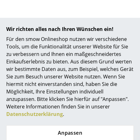
Akkuleuchten
... alle Leuchten
Wir richten alles nach Ihren Wünschen ein!
Betten
Für den smow Onlineshop nutzen wir verschiedene
Doppelbetten
Tools, um die Funktionalität unserer Website für Sie
zu verbessern und Ihnen ein maßgeschneidertes
Einzelbetten
Einkaufserlebnis zu bieten. Aus diesem Grund werten
0341 2222 88 10
wir bestimmte Daten aus, zum Beispiel, welches Gerät
Mo-Fr: 9-17 Uhr
Stapelbetten
Sie zum Besuch unserer Website nutzen. Wenn Sie
Kinderbetten
hiermit nicht einverstanden sind, haben Sie die
Möglichkeit, Ihre Einstellungen individuell
Nachttische & Bettzubehör
anzupassen. Bitte klicken Sie hierfür auf "Anpassen".
Weitere Informationen finden Sie in unserer
... alle Betten
Datenschutzerklärung
.
Accessoires
Anpassen
Uhren
service@smow.de