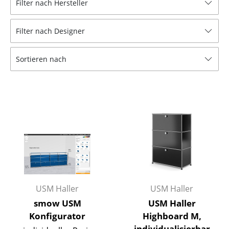
Filter nach Hersteller
Hocker
Filter nach Designer
Bänke & Liegen
Sitzsäcke
Sortieren nach
Gartenstühle
Kinderstühle
Schaukelstühle
Bürodrehstühle
Konferenzstühle
Bürosessel
USM Haller
USM Haller
Einzelteile
smow USM
USM Haller
Konfigurator
Highboard M,
... alle Sitzmöbel
individualisierbar