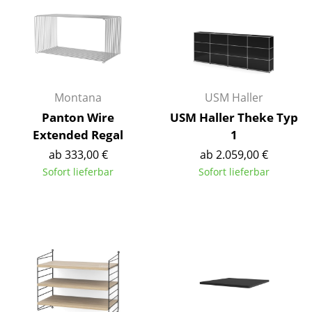
Büro
Arbeitsplatz
Management Büro
Montana
USM Haller
Konferenzraum
Panton Wire
USM Haller Theke Typ
Extended Regal
1
Empfang
ab 333,00 €
ab 2.059,00 €
Cafeteria
Sofort lieferbar
Sofort lieferbar
Branchenlösungen
Sicheres Arbeiten
Hersteller & Designer
Hersteller