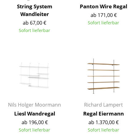
String System
Panton Wire Regal
Spiegel
Wandleiter
ab 171,00 €
Figuren & Miniaturen
ab 67,00 €
Sofort lieferbar
Sofort lieferbar
Vasen
Tabletts
Büroutensilien
Aufbewahrungsboxen
Decken
Kissen
Nils Holger Moormann
Richard Lampert
Teppiche
Liesl Wandregal
Regal Eiermann
Vorhänge
ab 196,00 €
ab 1.370,00 €
Sofort lieferbar
Sofort lieferbar
... alle Accessoires