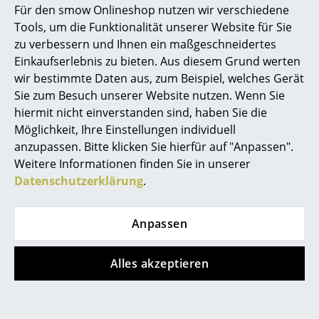
Für den smow Onlineshop nutzen wir verschiedene
ab 460,00 €
Sofort lieferbar
Marcel Breuer
Tools, um die Funktionalität unserer Website für Sie
Sofort lieferbar
zu verbessern und Ihnen ein maßgeschneidertes
Philippe Starck
Einkaufserlebnis zu bieten. Aus diesem Grund werten
wir bestimmte Daten aus, zum Beispiel, welches Gerät
Verner Panton
Sie zum Besuch unserer Website nutzen. Wenn Sie
... alle Designer A-Z
hiermit nicht einverstanden sind, haben Sie die
Möglichkeit, Ihre Einstellungen individuell
anzupassen. Bitte klicken Sie hierfür auf "Anpassen".
Themen
Weitere Informationen finden Sie in unserer
Neu bei smow
Datenschutzerklärung
.
Nils Holger Moormann
USM Haller
Inspiration
FNP 4 Regal
USM Haller
Anpassen
Special Editions
Highboard M mit 1
ab 1.611,00 €
Klappe
Sofort lieferbar
Designklassiker
Alles akzeptieren
1.415,00 €
Frauen im Design
Sofort lieferbar