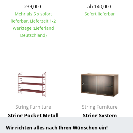
239,00 €
ab 140,00 €
... alle Hersteller A-Z
Mehr als 5 x sofort
Sofort lieferbar
lieferbar, Lieferzeit 1-2
Designer
Werktage (Lieferland
Deutschland)
Alvar Aalto
Arne Jacobsen
Charles & Ray Eames
Eero Saarinen
Egon Eiermann
Eileen Gray
String Furniture
String Furniture
Jean Prouvé
String Pocket Metall
String System
Le Corbusier
Wandregal
Hängeschrank mit
Wir richten alles nach Ihren Wünschen ein!
Vitrinenschiebetüren
Ludwig Mies van der Rohe
209,00 €