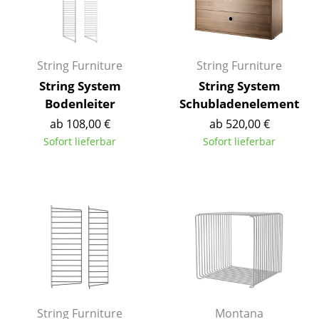
Akkuleuchten
... alle Leuchten
String Furniture
String Furniture
Betten
String System
String System
Bodenleiter
Schubladenelement
Doppelbetten
ab 108,00 €
ab 520,00 €
Einzelbetten
Sofort lieferbar
Sofort lieferbar
Stapelbetten
Kinderbetten
Nachttische & Bettzubehör
... alle Betten
Accessoires
Uhren
String Furniture
Montana