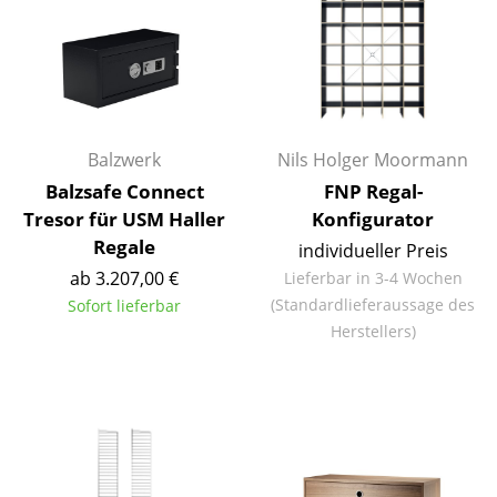
Kleinaufbewahrung
Einzelteile
... alle Aufbewahrungsmöbel
Balzwerk
Nils Holger Moormann
Licht
Balzsafe Connect
FNP Regal-
Hängeleuchten & Deckenleuchten
Tresor für USM Haller
Konfigurator
Regale
individueller Preis
Tischleuchten
ab 3.207,00 €
Lieferbar in 3-4 Wochen
Schreibtischleuchten
(Standardlieferaussage des
Sofort lieferbar
Herstellers)
Stehleuchten & Leseleuchten
Bodenleuchten
Wandleuchten
Outdoor-Leuchten