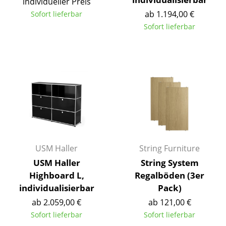
individueller Preis
Tische
ab 1.194,00 €
Sofort lieferbar
Sofort lieferbar
Esstische
Beistelltische
Couchtische
Schreibtische
Sekretäre & PC-Tische
Konferenztische
USM Haller
String Furniture
Stehtische & Stehpulte
USM Haller
String System
Highboard L,
Regalböden (3er
Kindertische
individualisierbar
Pack)
Gartentische
ab 2.059,00 €
ab 121,00 €
Sofort lieferbar
Sofort lieferbar
Servierwagen