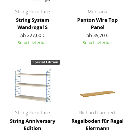
Artemide
String Furniture
Montana
Cassina
String System
Panton Wire Top
Fritz Hansen
Wandregal S
Panel
HAY
ab 227,00 €
ab 35,70 €
Sofort lieferbar
Sofort lieferbar
Knoll International
Louis Poulsen
Special Edition
Muuto
Nils Holger Moormann
Richard Lampert
Thonet
String Furniture
Richard Lampert
USM Haller
String Anniversary
Regalboden für Regal
Edition
Eiermann
Vitra