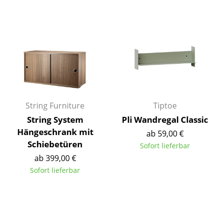
Räume
Zuhause
Wohnzimmer
Esszimmer
Schlafzimmer
String Furniture
Tiptoe
Kinderzimmer
String System
Pli Wandregal Classic
Hängeschrank mit
ab 59,00 €
Arbeitszimmer
Schiebetüren
Sofort lieferbar
Diele
ab 399,00 €
Sofort lieferbar
Badezimmer
Stauraum
Balkon & Garten