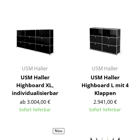
Einzelteile
... alle Tische
Aufbewahren
Regale & Schränke
Bücherregale
USM Haller
USM Haller
Wandregale
USM Haller
USM Haller
Sideboards & Kommoden
Highboard XL,
Highboard L mit 4
individualisierbar
Klappen
TV Möbel
ab 3.004,00 €
2.941,00 €
Beistell- & Rollcontainer
Sofort lieferbar
Sofort lieferbar
Barmöbel
Neu
Garderoben