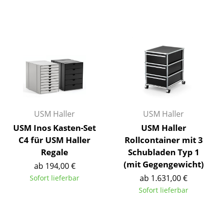
Artemide
Cassina
Fritz Hansen
HAY
Knoll International
Louis Poulsen
USM Haller
USM Haller
Muuto
USM Inos Kasten-Set
USM Haller
Nils Holger Moormann
C4 für USM Haller
Rollcontainer mit 3
Regale
Schubladen Typ 1
Richard Lampert
(mit Gegengewicht)
ab 194,00 €
Thonet
ab 1.631,00 €
Sofort lieferbar
Sofort lieferbar
USM Haller
Vitra