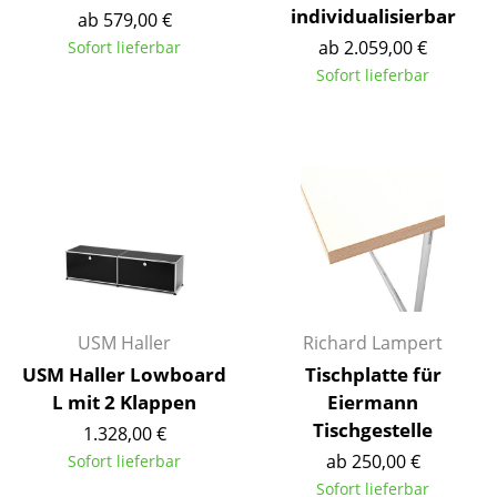
individualisierbar
ab 579,00 €
Büro
ab 2.059,00 €
Sofort lieferbar
Sofort lieferbar
Arbeitsplatz
Management Büro
Konferenzraum
Empfang
Cafeteria
Branchenlösungen
USM Haller
Richard Lampert
Sicheres Arbeiten
USM Haller Lowboard
Tischplatte für
L mit 2 Klappen
Eiermann
Hersteller & Designer
Tischgestelle
1.328,00 €
Hersteller
ab 250,00 €
Sofort lieferbar
Sofort lieferbar