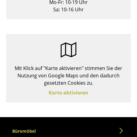
Mo-Fr: 10-19 Uhr
Hocker
Sa: 10-16 Uhr
Bänke & Liegen
Sitzsäcke
Gartenstühle
Kinderstühle
Mit Klick auf "Karte aktivieren" stimmen Sie der
Schaukelstühle
Nutzung von Google Maps und den dadurch
Bürodrehstühle
gesetzten Cookies zu.
Karte aktivieren
Konferenzstühle
Bürosessel
Einzelteile
... alle Sitzmöbel
Büromöbel