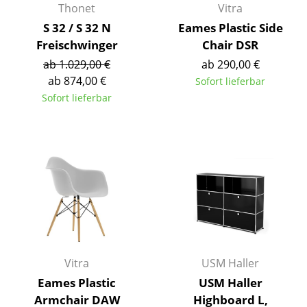
Thonet
Vitra
Räume
S 32 / S 32 N
Eames Plastic Side
Freischwinger
Chair DSR
Zuhause
ab 1.029,00 €
ab 290,00 €
Wohnzimmer
ab 874,00 €
Sofort lieferbar
Sofort lieferbar
Esszimmer
Schlafzimmer
Kinderzimmer
Arbeitszimmer
Diele
Badezimmer
Vitra
USM Haller
Stauraum
Eames Plastic
USM Haller
Balkon & Garten
Armchair DAW
Highboard L,