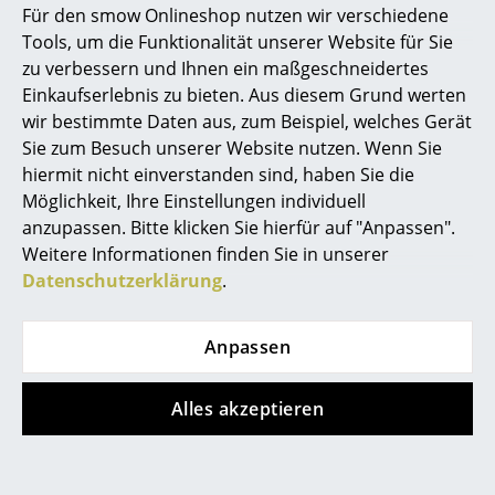
Für den smow Onlineshop nutzen wir verschiedene
Marcel Breuer
Tools, um die Funktionalität unserer Website für Sie
zu verbessern und Ihnen ein maßgeschneidertes
Philippe Starck
Einkaufserlebnis zu bieten. Aus diesem Grund werten
Leather on Top
Vitra
wir bestimmte Daten aus, zum Beispiel, welches Gerät
Verner Panton
Sie zum Besuch unserer Website nutzen. Wenn Sie
Lederauflage für USM
Eames Plastic Side
... alle Designer A-Z
hiermit nicht einverstanden sind, haben Sie die
Haller
Chair DSW
Möglichkeit, Ihre Einstellungen individuell
ab 99,00 €
ab 440,00 €
anzupassen. Bitte klicken Sie hierfür auf "Anpassen".
Themen
Sofort lieferbar
Sofort lieferbar
Weitere Informationen finden Sie in unserer
Neu bei smow
Datenschutzerklärung
.
Inspiration
Anpassen
Special Editions
Designklassiker
Alles akzeptieren
Frauen im Design