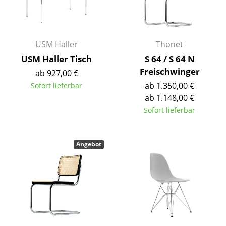
Spiegel
Figuren & Miniaturen
USM Haller
Thonet
Vasen
USM Haller Tisch
S 64 / S 64 N
Freischwinger
ab 927,00 €
Tabletts
ab 1.350,00 €
Sofort lieferbar
Büroutensilien
ab 1.148,00 €
Sofort lieferbar
Aufbewahrungsboxen
Decken
Angebot
Kissen
Teppiche
Vorhänge
... alle Accessoires