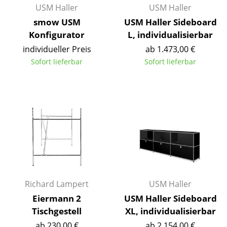
USM Haller
USM Haller
Einzelteile
smow USM
USM Haller Sideboard
... alle Tische
Konfigurator
L, individualisierbar
individueller Preis
ab 1.473,00 €
Aufbewahren
Sofort lieferbar
Sofort lieferbar
Regale & Schränke
Bücherregale
Wandregale
Sideboards & Kommoden
TV Möbel
Beistell- & Rollcontainer
Richard Lampert
USM Haller
Barmöbel
Eiermann 2
USM Haller Sideboard
Tischgestell
XL, individualisierbar
Garderoben
ab 230,00 €
ab 2.154,00 €