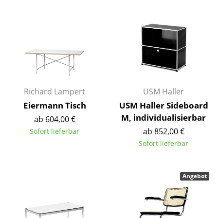
Akkuleuchten
... alle Leuchten
Betten
Doppelbetten
Einzelbetten
Richard Lampert
USM Haller
Eiermann Tisch
USM Haller Sideboard
Stapelbetten
M, individualisierbar
ab 604,00 €
Kinderbetten
ab 852,00 €
Sofort lieferbar
Sofort lieferbar
Nachttische & Bettzubehör
... alle Betten
Angebot
Accessoires
Uhren