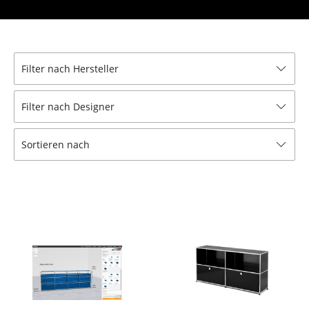
Tische
Esstische
Filter nach Hersteller
Beistelltische
Couchtische
Filter nach Designer
Schreibtische
Sortieren nach
Sekretäre & PC-Tische
Konferenztische
Stehtische & Stehpulte
Kindertische
Gartentische
Servierwagen