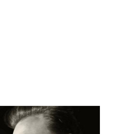
sign
n
ien