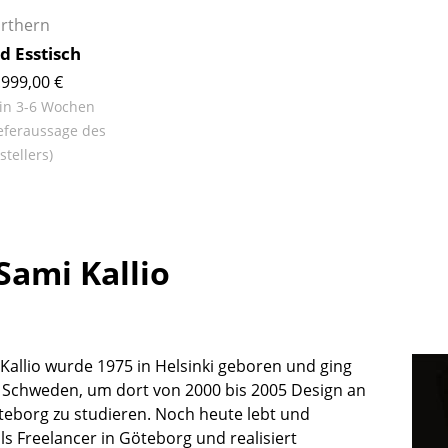
Richard Lampert
Ludwig Mies van der Rohe
rthern
Thonet
Marcel Breuer
d Esstisch
USM Haller
Philippe Starck
.999,00 €
Vitra
Verner Panton
 in 3-6 Wochen
... alle Hersteller A-Z
... alle Designer A-Z
eferaussage des
stellers)
Neu bei smow
Inspiration
Special Editions
Designklassiker
Sami Kallio
Frauen im Design
Bauhaus Design
Midcentury Design
Skandinavisches De
Kallio wurde 1975 in Helsinki geboren und ging
Italienisches Design
 Schweden, um dort von 2000 bis 2005 Design an
eborg zu studieren. Noch heute lebt und
Nachhaltiges Desig
als Freelancer in Göteborg und realisiert
Natürliche Material