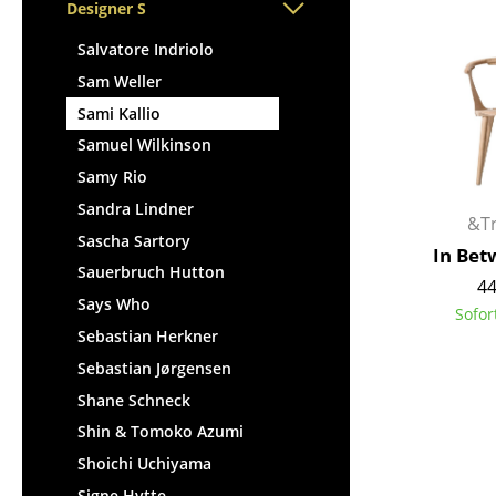
Stehpulte
Designer S
Hocker
Kindertische
Bänke & Liegen
Salvatore Indriolo
Gartentische
Sitzsäcke
Sam Weller
Servierwagen
Gartenstühle
Sami Kallio
Einzelteile
Kinderstühle
Samuel Wilkinson
... alle Tische
Schaukelstühle
Samy Rio
Bürodrehstühle
Sandra Lindner
&Tr
Konferenzstühle
Sascha Sartory
In Bet
Bürosessel
Sauerbruch Hutton
44
Einzelteile
Says Who
Sofor
... alle Sitzmöbel
Sebastian Herkner
Sebastian Jørgensen
Shane Schneck
Shin & Tomoko Azumi
Shoichi Uchiyama
Signe Hytte