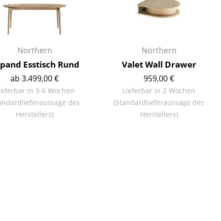
Empfang
Cafeteria
Branchenlösungen
Sicheres Arbeiten
Northern
Northern
pand Esstisch Rund
Valet Wall Drawer
ab 3.499,00 €
959,00 €
ieferbar in 3-6 Wochen
Lieferbar in 2 Wochen
Das Original
andardlieferaussage des
(Standardlieferaussage des
Herstellers)
Herstellers)