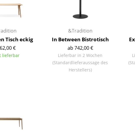
Kinderzimmer
Arbeitszimmer
Diele
Badezimmer
adition
&Tradition
Stauraum
n Tisch eckig
In Between Bistrotisch
Ex
Balkon & Garten
62,00 €
ab 742,00 €
t lieferbar
Lieferbar in 2 Wochen
L
Hersteller
Designer
(Standardlieferaussage des
(St
Herstellers)
Artemide
Alvar Aalto
Cassina
Arne Jacobsen
Fritz Hansen
Charles & Ray Eames
HAY
Eero Saarinen
Knoll International
Egon Eiermann
Louis Poulsen
Eileen Gray
Muuto
Jean Prouvé
Nils Holger Moormann
Le Corbusier