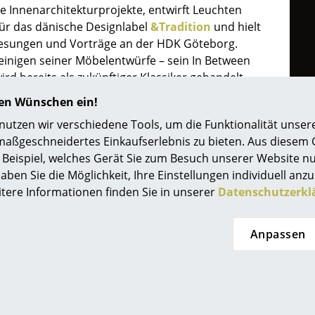
e Innenarchitekturprojekte, entwirft Leuchten
Farbwelten
ür das dänische Designlabel
&Tradition
und hielt
Das Original
lesungen und Vorträge an der HDK Göteborg.
Geschenkideen
einigen seiner Möbelentwürfe – sein In Between
ird bereits als zukünftiger Klassiker gehandelt –
ervice
ltweit aus, so zum Beispiel mehrmals beim Salone
hren Wünschen ein!
 Brikolör oder bei der Stockholm Furniture Fair,
ontakt
tzen wir verschiedene Tools, um die Funktionalität unsere
uch mal an exotischen Orten wie 2011 im
ezahlung
maßgeschneidertes Einkaufserlebnis zu bieten. Aus diesem
chen Cheongju bei der International Craft
ersand
Beispiel, welches Gerät Sie zum Besuch unserer Website nu
ine Vision beschreibt Sami Kallio wie folgt: “I’m
AQ
aben Sie die Möglichkeit, Ihre Einstellungen individuell anzu
by a product’s form and presence in the room.
itere Informationen finden Sie in unserer
Datenschutzerkl
ückgabe & Umtausch
gaps in the design perceived? It’s all about
sere Vorteile auf einen Blick
tance and proportion.” Wirft man einen Blick auf
Desig
tween Serie für &Tradition, versteht man, wovon
GB
Anpassen
atenschutz
Projektplanung