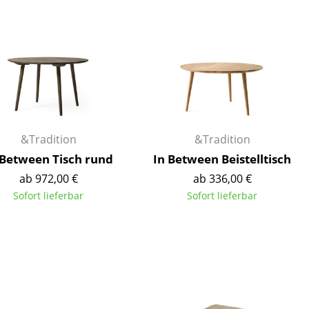
Decken
Kissen
Teppiche
Vorhänge
... alle Accessoires
&Tradition
&Tradition
 Between Tisch rund
In Between Beistelltisch
ab 972,00 €
ab 336,00 €
Sofort lieferbar
Sofort lieferbar
Büro
Arbeitsplatz
Management Büro
Konferenzraum