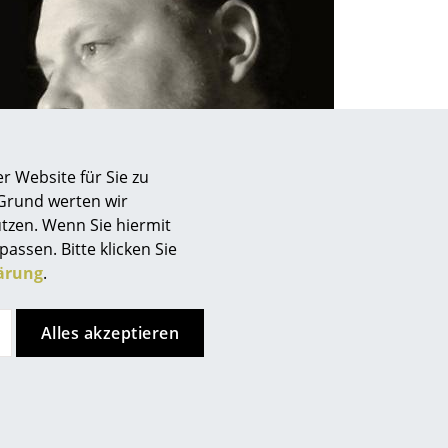
Unternehmen
Über uns
r Website für Sie zu
smow vor Ort
 Grund werten wir
Katalog
tzen. Wenn Sie hiermit
Jobs bei smow
passen. Bitte klicken Sie
ärung
.
Arbeiten bei smow
Newsletter
ner und Innenarchitekt Sami Kallio
Journal
Alles akzeptieren
Presse
Impressum
Stores