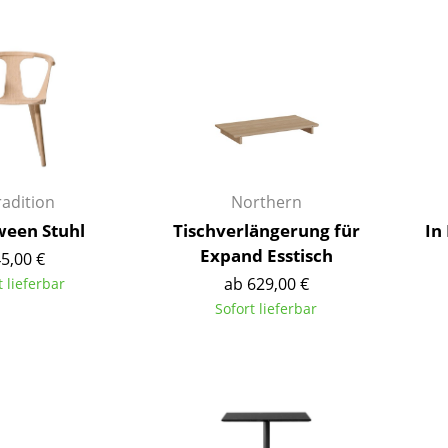
Barmöbel
Outdoor-Leuchten
Garderoben
Akkuleuchten
Kleinaufbewahrung
... alle Leuchten
Einzelteile
... alle Aufbewahrungsmöbel
USM Haller Konfigurator
adition
Northern
ween Stuhl
Tischverlängerung für
In
Expand Esstisch
5,00 €
ab 629,00 €
t lieferbar
Sofort lieferbar
Zuhause
Wohnzimmer
Esszimmer
Schlafzimmer