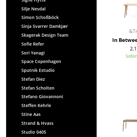
Silje Nesdal
Simon Schoßböck
Sinja Svarrer Damkjær
&Tr
Skagerak Design Team
In Betwee
Sofie Refer
2.1
Sori Yanagi
Sofor
Space Copenhagen
Sputnik Estudio
Stefan Diez
Stefan Scholten
Stefano Giovannoni
Steffen Kehrle
Stine Aas
Strand & Hvass
Studio 0405