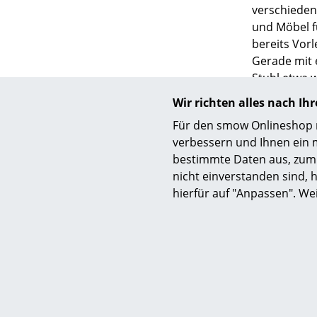
verschieden
und Möbel f
bereits Vor
Gerade mit 
Stuhl etwa w
S
stellt er we
Wir richten alles nach I
Satellite in
K
Für den smow Onlineshop nu
oder eben a
B
verbessern und Ihnen ein 
südkoreanis
V
bestimmte Daten aus, zum 
Biennale. Se
F
nicht einverstanden sind, h
fascinated 
hierfür auf "Anpassen". We
R
How are the 
Un
balance, dis
seine In Be
A
er spricht.
D