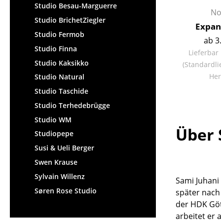
Studio Besau-Marguerre
No
Studio BrichetZiegler
Expan
Studio Fermob
ab 3
Studio Finna
Lieferbar
Studio Kaksikko
(Standardli
Her
Studio Natural
Studio Taschide
Studio Terhedebrügge
Studio WM
Über 
Studiopepe
Susi & Ueli Berger
Swen Krause
Sylvain Willenz
Sami Juhani 
Søren Rose Studio
später nach
der HDK Göt
arbeitet er 