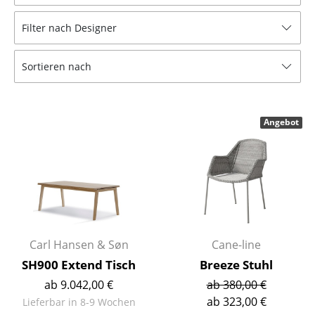
Hocker
Filter nach Designer
Bänke & Liegen
Sortieren nach
Sitzsäcke
Gartenstühle
Angebot
Kinderstühle
Schaukelstühle
Bürodrehstühle
Konferenzstühle
Bürosessel
Carl Hansen & Søn
Cane-line
SH900 Extend Tisch
Breeze Stuhl
Einzelteile
ab 9.042,00 €
ab 380,00 €
... alle Sitzmöbel
ab 323,00 €
Lieferbar in 8-9 Wochen