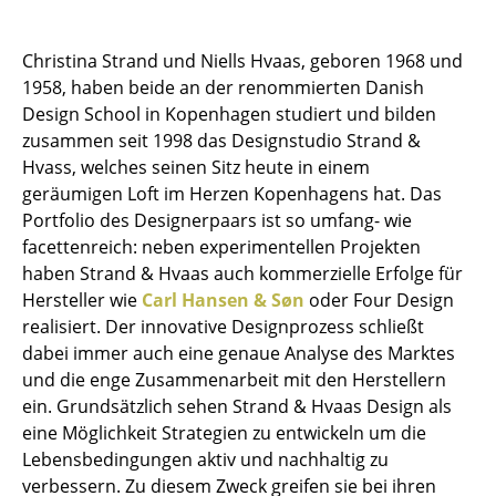
Kleinaufbewahrung
Christina Strand und Niells Hvaas, geboren 1968 und
Einzelteile
1958, haben beide an der renommierten Danish
... alle Aufbewahrungsmöbel
Design School in Kopenhagen studiert und bilden
zusammen seit 1998 das Designstudio Strand &
Licht
Hvass, welches seinen Sitz heute in einem
geräumigen Loft im Herzen Kopenhagens hat. Das
Hängeleuchten & Deckenleuchten
Portfolio des Designerpaars ist so umfang- wie
facettenreich: neben experimentellen Projekten
Tischleuchten
haben Strand & Hvaas auch kommerzielle Erfolge für
Schreibtischleuchten
Hersteller wie
Carl Hansen & Søn
oder Four Design
realisiert. Der innovative Designprozess schließt
Stehleuchten & Leseleuchten
dabei immer auch eine genaue Analyse des Marktes
und die enge Zusammenarbeit mit den Herstellern
Bodenleuchten
ein. Grundsätzlich sehen Strand & Hvaas Design als
Wandleuchten
eine Möglichkeit Strategien zu entwickeln um die
Lebensbedingungen aktiv und nachhaltig zu
Outdoor-Leuchten
verbessern. Zu diesem Zweck greifen sie bei ihren