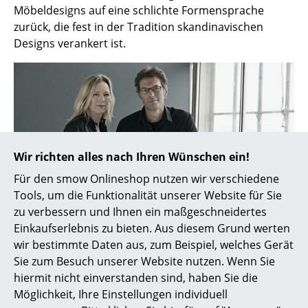
Möbeldesigns auf eine schlichte Formensprache
Akkuleuchten
zurück, die fest in der Tradition skandinavischen
... alle Leuchten
Designs verankert ist.
Betten
Doppelbetten
Einzelbetten
Stapelbetten
Wir richten alles nach Ihren Wünschen ein!
Für den smow Onlineshop nutzen wir verschiedene
Kinderbetten
Tools, um die Funktionalität unserer Website für Sie
Nachttische & Bettzubehör
zu verbessern und Ihnen ein maßgeschneidertes
Einkaufserlebnis zu bieten. Aus diesem Grund werten
... alle Betten
wir bestimmte Daten aus, zum Beispiel, welches Gerät
Christina Strand und Niells Hvaas
Sie zum Besuch unserer Website nutzen. Wenn Sie
Accessoires
hiermit nicht einverstanden sind, haben Sie die
Möglichkeit, Ihre Einstellungen individuell
Uhren