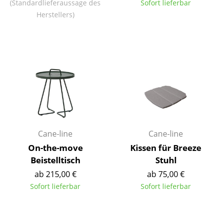
(Standardlieferaussage des
Sofort lieferbar
Tische
Herstellers)
Esstische
Beistelltische
Couchtische
Schreibtische
Sekretäre & PC-Tische
Konferenztische
Cane-line
Cane-line
On-the-move
Kissen für Breeze
Stehtische & Stehpulte
Beistelltisch
Stuhl
Kindertische
ab 215,00 €
ab 75,00 €
Sofort lieferbar
Sofort lieferbar
Gartentische
Servierwagen