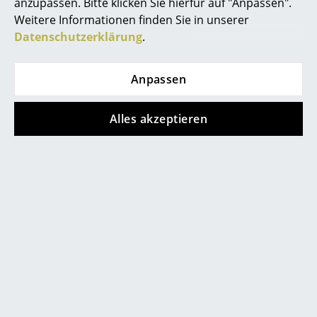
anzupassen. Bitte klicken Sie hierfür auf "Anpassen".
Spiegel
Weitere Informationen finden Sie in unserer
Datenschutzerklärung
.
Figuren & Miniaturen
Vasen
Anpassen
Tabletts
0341 2222 88 10
Alles akzeptieren
Mo-Fr: 9-17 Uhr
Büroutensilien
Aufbewahrungsboxen
Decken
Kissen
Teppiche
Vorhänge
service@smow.de
... alle Accessoires