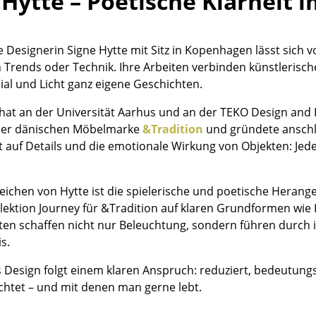
 Hytte – Poetische Klarheit 
Kinderzimmer
Arbeitszimmer
Diele
 Designerin Signe Hytte mit Sitz in Kopenhagen lässt sich v
en Trends oder Technik. Ihre Arbeiten verbinden künstleris
Badezimmer
ial und Licht ganz eigene Geschichten.
Stauraum
Balkon & Garten
 hat an der Universität Aarhus und an der TEKO Design and 
 der dänischen Möbelmarke
&Tradition
und gründete anschlie
Hersteller
Designer
 auf Details und die emotionale Wirkung von Objekten: Jede
Artemide
Alvar Aalto
Cassina
Arne Jacobsen
eichen von Hytte ist die spielerische und poetische Heran
Fritz Hansen
Charles & Ray Eames
lektion Journey für &Tradition auf klaren Grundformen wie 
en schaffen nicht nur Beleuchtung, sondern führen durch i
HAY
Eero Saarinen
s.
Knoll International
Egon Eiermann
Louis Poulsen
Eileen Gray
s Design folgt einem klaren Anspruch: reduziert, bedeutungs
Muuto
Jean Prouvé
chtet – und mit denen man gerne lebt.
Nils Holger Moormann
Le Corbusier