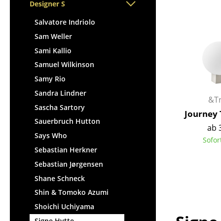
Stehpulte
Designer S
Hocker
Kindertische
Bänke & Liegen
Salvatore Indriolo
Gartentische
Sitzsäcke
Sam Weller
Servierwagen
Gartenstühle
Sami Kallio
Einzelteile
Kinderstühle
Samuel Wilkinson
... alle Tische
Schaukelstühle
Samy Rio
Bürodrehstühle
Sandra Lindner
&Tr
Konferenzstühle
Sascha Sartory
Journey 
Bürosessel
Sauerbruch Hutton
ab 
Einzelteile
Says Who
Sofor
... alle Sitzmöbel
Sebastian Herkner
Sebastian Jørgensen
Shane Schneck
Shin & Tomoko Azumi
Shoichi Uchiyama
Signe Hytte