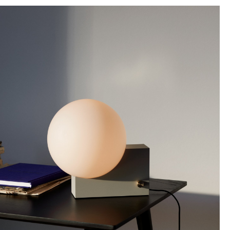
sign
n
ien