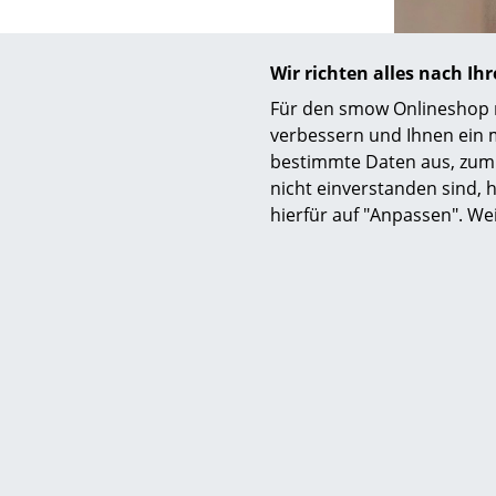
Wir richten alles nach I
Für den smow Onlineshop nu
S
verbessern und Ihnen ein 
bestimmte Daten aus, zum 
K
nicht einverstanden sind, h
B
hierfür auf "Anpassen". We
Designerin S
V
F
R
Un
A
D