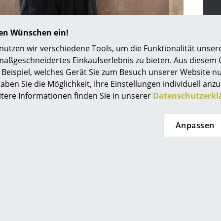
Farbwelten
Das Original
hren Wünschen ein!
Geschenkideen
tzen wir verschiedene Tools, um die Funktionalität unsere
ervice
maßgeschneidertes Einkaufserlebnis zu bieten. Aus diesem
Beispiel, welches Gerät Sie zum Besuch unserer Website nu
ontakt
aben Sie die Möglichkeit, Ihre Einstellungen individuell anzu
ezahlung
itere Informationen finden Sie in unserer
Datenschutzerkl
igne Hytte aus Kopenhagen
Journ
ersand
AQ
Anpassen
ückgabe & Umtausch
sere Vorteile auf einen Blick
GB
atenschutz
0341 2222 88 10
service@smow.
Mo-Fr: 9-17 Uhr
Projektplanung