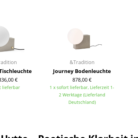
Barmöbel
Outdoor-Leuchten
Garderoben
Akkuleuchten
Kleinaufbewahrung
... alle Leuchten
Einzelteile
... alle Aufbewahrungsmöbel
USM Haller Konfigurator
adition
&Tradition
Tischleuchte
Journey Bodenleuchte
336,00 €
878,00 €
t lieferbar
1 x sofort lieferbar, Lieferzeit 1-
2 Werktage (Lieferland
Deutschland)
Zuhause
Wohnzimmer
Esszimmer
Schlafzimmer