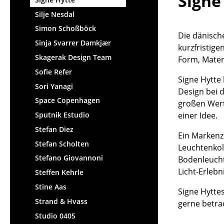
Signe
Silje Nesdal
Simon Schoßböck
Die dänische
Sinja Svarrer Damkjær
kurzfristig
Skagerak Design Team
Form, Mater
Sofie Refer
Signe Hytte
Sori Yanagi
Design bei
Space Copenhagen
großen Wert
Sputnik Estudio
einer Idee.
Stefan Diez
Ein Markenz
Stefan Scholten
Leuchtenkol
Stefano Giovannoni
Bodenleucht
Licht-Erlebni
Steffen Kehrle
Stine Aas
Signe Hytte
Strand & Hvass
gerne betra
Studio 0405