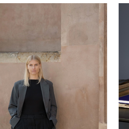
Richard Lampert
Ludwig Mies van der Rohe
Thonet
Marcel Breuer
USM Haller
Philippe Starck
Vitra
Verner Panton
... alle Hersteller A-Z
... alle Designer A-Z
Neu bei smow
Inspiration
Special Editions
Designklassiker
Frauen im Design
Bauhaus Design
Midcentury Design
Skandinavisches De
Italienisches Design
Nachhaltiges Desig
Natürliche Material