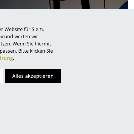
r Website für Sie zu
Unternehmen
 Grund werten wir
tzen. Wenn Sie hiermit
Über uns
passen. Bitte klicken Sie
smow vor Ort
ärung
.
ey Tischleuchte von &Tradition
Katalog
Jobs bei smow
Alles akzeptieren
Arbeiten bei smow
Newsletter
Journal
Presse
Impressum
de
Store vor Ort kontaktieren
Stores