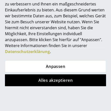
zu verbessern und Ihnen ein maßgeschneidertes
Akkuleuchten
Einkaufserlebnis zu bieten. Aus diesem Grund werten
... alle Leuchten
wir bestimmte Daten aus, zum Beispiel, welches Gerät
Sie zum Besuch unserer Website nutzen. Wenn Sie
Betten
hiermit nicht einverstanden sind, haben Sie die
Möglichkeit, Ihre Einstellungen individuell
Doppelbetten
anzupassen. Bitte klicken Sie hierfür auf "Anpassen".
Weitere Informationen finden Sie in unserer
Einzelbetten
Store vor Ort kontaktieren
Datenschutzerklärung
.
Stapelbetten
Kinderbetten
Anpassen
Nachttische & Bettzubehör
Alles akzeptieren
... alle Betten
Accessoires
Uhren