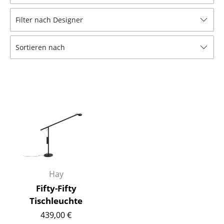
Hocker
Filter nach Designer
Bänke & Liegen
Sortieren nach
Sitzsäcke
Gartenstühle
Kinderstühle
Schaukelstühle
Bürodrehstühle
Konferenzstühle
Bürosessel
Hay
Fifty-Fifty
Einzelteile
Tischleuchte
... alle Sitzmöbel
439,00 €