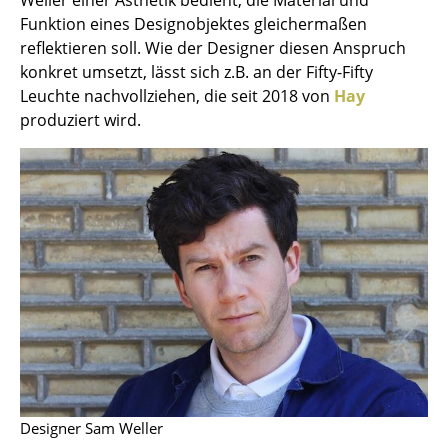
Einzelteile
Funktion eines Designobjektes gleichermaßen
reflektieren soll. Wie der Designer diesen Anspruch
... alle Tische
konkret umsetzt, lässt sich z.B. an der Fifty-Fifty
Leuchte nachvollziehen, die seit 2018 von
Hay
Aufbewahren
produziert wird.
Regale & Schränke
Bücherregale
Wandregale
Sideboards & Kommoden
TV Möbel
Beistell- & Rollcontainer
Barmöbel
Garderoben
Designer Sam Weller