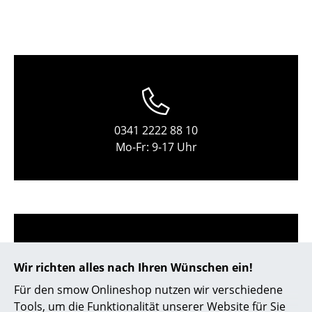
Kleinaufbewahrung
Einzelteile
... alle Aufbewahrungsmöbel
Licht
0341 2222 88 10
Hängeleuchten & Deckenleuchten
Mo-Fr: 9-17 Uhr
Tischleuchten
Schreibtischleuchten
Stehleuchten & Leseleuchten
Bodenleuchten
Wir richten alles nach Ihren Wünschen ein!
Wandleuchten
Für den smow Onlineshop nutzen wir verschiedene
service@smow.de
Outdoor-Leuchten
Tools, um die Funktionalität unserer Website für Sie