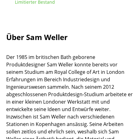
Limitierter Bestand
Tische
Esstische
Beistelltische
Über Sam Weller
Couchtische
Der 1985 im britischen Bath geborene
Schreibtische
Produktdesigner Sam Weller konnte bereits vor
Sekretäre & PC-Tische
seinem Studium am Royal College of Art in London
Erfahrungen im Bereich Industriedesign und
Konferenztische
Ingenieurswesen sammeln. Nach seinem 2012
abgeschlossenen Produktdesign-Studium arbeitete er
Stehtische & Stehpulte
in einer kleinen Londoner Werkstatt mit und
Kindertische
entwickelte seine Ideen und Entwürfe weiter.
Inzwischen ist Sam Weller nach verschiedenen
Gartentische
Stationen in Kopenhagen ansässig. Seine Arbeiten
sollen zeitlos und ehrlich sein, weshalb sich Sam
Servierwagen
Weller einer Ästhetik bedient, die Material und