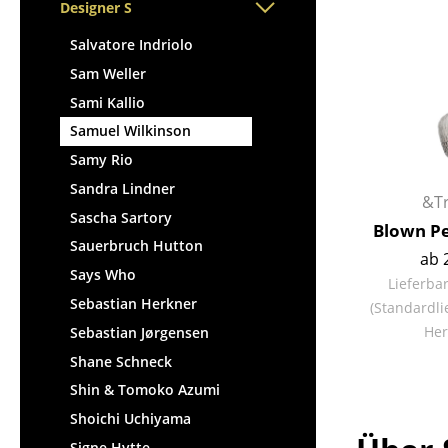
Stehpulte
Designer S
Hocker
Kindertische
Bänke & Liegen
Salvatore Indriolo
Gartentische
Sitzsäcke
Sam Weller
Servierwagen
Gartenstühle
Sami Kallio
Einzelteile
Kinderstühle
Samuel Wilkinson
... alle Tische
Schaukelstühle
Samy Rio
Bürodrehstühle
Sandra Lindner
&Tr
Konferenzstühle
Sascha Sartory
Blown Pe
Bürosessel
Sauerbruch Hutton
ab 
Einzelteile
Says Who
Lieferba
... alle Sitzmöbel
Sebastian Herkner
(Standardli
Her
Sebastian Jørgensen
Shane Schneck
Shin & Tomoko Azumi
Shoichi Uchiyama
Signe Hytte