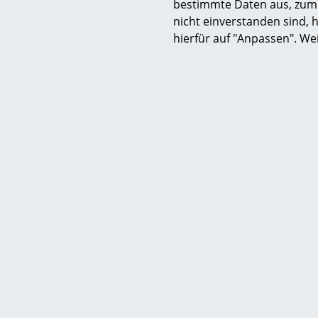
bestimmte Daten aus, zum 
nicht einverstanden sind, h
hierfür auf "Anpassen". We
S
K
B
V
F
R
Un
A
D
Hilfe & Service
Wir bi
Kontakt
Kost
Deu
Bezahlung