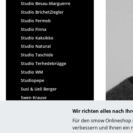
Studio Besau-Marguerre
Studio BrichetZiegler
Studio Fermob
Studio Finna
Studio Kaksikko
Studio Natural
Studio Taschide
Studio Terhedebrügge
Studio WM
Studiopepe
Susi & Ueli Berger
Swen Krause
Sylvain Willenz
Designer Sam
Wir richten alles nach I
Søren Rose Studio
Für den smow Onlineshop nu
verbessern und Ihnen ein 