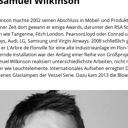
Samuel Wilkinson
Kinderzimmer
Arbeitszimmer
Diele
inson machte 2002 seinen Abschluss in Möbel- und Produkt
ner Zeit dort gewann er einige Awards, darunter den RSA S
Badezimmer
en wie Tangerine, Fitch:London, PearsonLloyd oder Conrad un
Stauraum
ays, Audi, LG, Samsung und Virgin Airways. 2008 schließlich
Balkon & Garten
 er L’Arbre de Flonville für eine alte Industrieanlage im Flo
rnde Installation war der Anfang einer Reihe von Großproj
Hersteller
Designer
el Wilkinson realisiert unterschiedlichste Arbeiten, nicht 
Artemide
Alvar Aalto
 wie Leuchtelemente. Internationales Aufsehen erregten D
nen Glaslampen der Vessel Serie. Dazu kam 2013 die Blow
Cassina
Arne Jacobsen
Fritz Hansen
Charles & Ray Eames
HAY
Eero Saarinen
Knoll International
Egon Eiermann
Louis Poulsen
Eileen Gray
Muuto
Jean Prouvé
Nils Holger Moormann
Le Corbusier