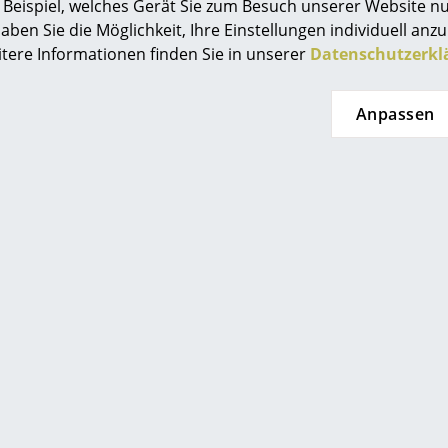
Beispiel, welches Gerät Sie zum Besuch unserer Website nu
Farbwelten
aben Sie die Möglichkeit, Ihre Einstellungen individuell anzu
Das Original
itere Informationen finden Sie in unserer
Datenschutzerkl
Geschenkideen
Anpassen
0341 2222 88 10
ervice
service@smow.
Mo-Fr: 9-17 Uhr
ontakt
ezahlung
ersand
AQ
ückgabe & Umtausch
sere Vorteile auf einen Blick
GB
atenschutz
eten Ihnen
smow Stores
enlosen Versand nach
Berlin
Kö
Projektplanung
tschland
Chemnitz
Ko