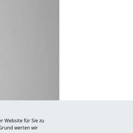
sign
r Website für Sie zu
n
 Grund werten wir
ien