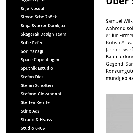
Über 
Silje Nesdal
Simon Schoßböck
Samuel Wilk
Sinja Svarrer Damkjær
während sei
Skagerak Design Team
er für Firm
British Airw
Sofie Refer
Jahr entwarf
Sori Yanagi
Baum erinne
Space Copenhagen
Gegend. Samu
Sputnik Estudio
Konsumgüter
Stefan Diez
mundgeblase
Stefan Scholten
Stefano Giovannoni
Steffen Kehrle
Stine Aas
Strand & Hvass
Studio 0405