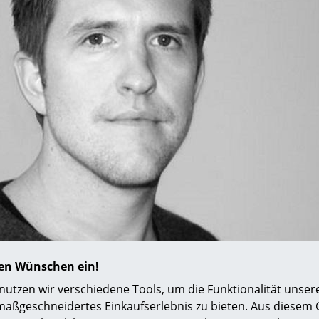
Richard Lampert
Ludwig Mies van der Rohe
Thonet
Marcel Breuer
USM Haller
Philippe Starck
Vitra
Verner Panton
... alle Hersteller A-Z
... alle Designer A-Z
Neu bei smow
Inspiration
Special Editions
Designklassiker
Frauen im Design
Bauhaus Design
Midcentury Design
Skandinavisches De
uel Wilkinson
hren Wünschen ein!
Italienisches Design
tzen wir verschiedene Tools, um die Funktionalität unsere
Nachhaltiges Desig
maßgeschneidertes Einkaufserlebnis zu bieten. Aus diesem
Natürliche Material