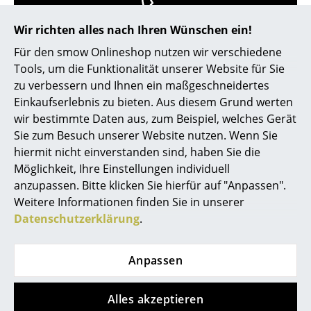
Akkuleuchten
Wir richten alles nach Ihren Wünschen ein!
0341 2222 88 10
... alle Leuchten
Für den smow Onlineshop nutzen wir verschiedene
Mo-Fr: 9-17 Uhr
Tools, um die Funktionalität unserer Website für Sie
Betten
zu verbessern und Ihnen ein maßgeschneidertes
Doppelbetten
Einkaufserlebnis zu bieten. Aus diesem Grund werten
wir bestimmte Daten aus, zum Beispiel, welches Gerät
Einzelbetten
Sie zum Besuch unserer Website nutzen. Wenn Sie
hiermit nicht einverstanden sind, haben Sie die
Stapelbetten
Möglichkeit, Ihre Einstellungen individuell
Kinderbetten
anzupassen. Bitte klicken Sie hierfür auf "Anpassen".
Weitere Informationen finden Sie in unserer
service@smow.de
Nachttische & Bettzubehör
Datenschutzerklärung
.
... alle Betten
Anpassen
Accessoires
Alles akzeptieren
Uhren