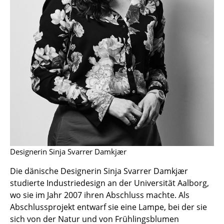
Einzelteile
... alle Tische
Aufbewahren
Regale & Schränke
Bücherregale
Wandregale
Sideboards & Kommoden
Designerin Sinja Svarrer Damkjær
TV Möbel
Die dänische Designerin Sinja Svarrer Damkjær
Beistell- & Rollcontainer
studierte Industriedesign an der Universität Aalborg,
Barmöbel
wo sie im Jahr 2007 ihren Abschluss machte. Als
Abschlussprojekt entwarf sie eine Lampe, bei der sie
Garderoben
sich von der Natur und von Frühlingsblumen