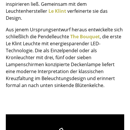
inspirieren ließ. Gemeinsam mit dem
Kleinaufbewahrung
Leuchtenhersteller
Le Klint
verfeinerte sie das
Einzelteile
Design.
... alle Aufbewahrungsmöbel
Aus jenem Ursprungsentwurf heraus entwickelte sich
schließlich die Pendelleuchte
The Bouquet
, die erste
Licht
Le Klint Leuchte mit energiesparender LED-
Technologie. Die als Einzelpendel oder als
Hängeleuchten & Deckenleuchten
Kronleuchter mit drei, fünf oder sieben
Lampenschirmen konzipierte Deckenlampe liefert
Tischleuchten
eine moderne Interpretation der klassischen
Schreibtischleuchten
Kreuzfaltung im Beleuchtungsdesign und erinnert
formal an nach unten sinkende Blütenkelche.
Stehleuchten & Leseleuchten
Bodenleuchten
Wandleuchten
Outdoor-Leuchten