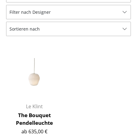
Hocker
Filter nach Designer
Bänke & Liegen
Sortieren nach
Sitzsäcke
Gartenstühle
Kinderstühle
Schaukelstühle
Bürodrehstühle
Konferenzstühle
Bürosessel
Le Klint
The Bouquet
Einzelteile
Pendelleuchte
... alle Sitzmöbel
ab 635,00 €