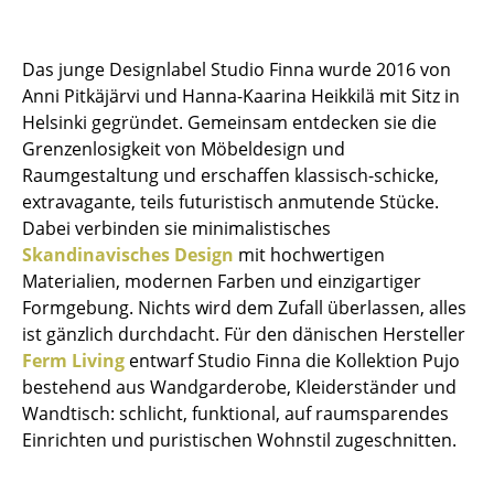
Hocker
Das junge Designlabel Studio Finna wurde 2016 von
Bänke & Liegen
Anni Pitkäjärvi und Hanna-Kaarina Heikkilä mit Sitz in
Sitzsäcke
Helsinki gegründet. Gemeinsam entdecken sie die
Grenzenlosigkeit von Möbeldesign und
Gartenstühle
Raumgestaltung und erschaffen klassisch-schicke,
extravagante, teils futuristisch anmutende Stücke.
Kinderstühle
Dabei verbinden sie minimalistisches
Schaukelstühle
Skandinavisches Design
mit hochwertigen
Materialien, modernen Farben und einzigartiger
Bürodrehstühle
Formgebung. Nichts wird dem Zufall überlassen, alles
ist gänzlich durchdacht. Für den dänischen Hersteller
Konferenzstühle
Ferm Living
entwarf Studio Finna die Kollektion Pujo
Bürosessel
bestehend aus Wandgarderobe, Kleiderständer und
Wandtisch: schlicht, funktional, auf raumsparendes
Einzelteile
Einrichten und puristischen Wohnstil zugeschnitten.
... alle Sitzmöbel