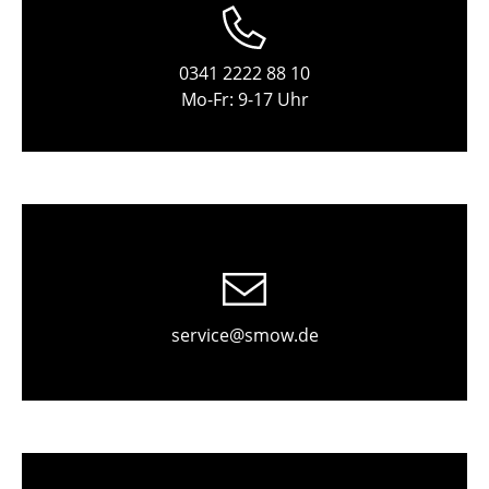
Einzelteile
... alle Tische
0341 2222 88 10
Mo-Fr: 9-17 Uhr
Aufbewahren
Regale & Schränke
Bücherregale
Wandregale
Sideboards & Kommoden
TV Möbel
service@smow.de
Beistell- & Rollcontainer
Barmöbel
Garderoben