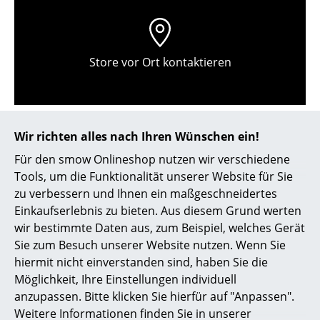
Kleinaufbewahrung
Einzelteile
Store vor Ort kontaktieren
... alle Aufbewahrungsmöbel
Licht
Hängeleuchten & Deckenleuchten
Wir richten alles nach Ihren Wünschen ein!
Für den smow Onlineshop nutzen wir verschiedene
Tischleuchten
Tools, um die Funktionalität unserer Website für Sie
Schreibtischleuchten
zu verbessern und Ihnen ein maßgeschneidertes
Einkaufserlebnis zu bieten. Aus diesem Grund werten
Stehleuchten & Leseleuchten
wir bestimmte Daten aus, zum Beispiel, welches Gerät
Hilfe & Service
Sie zum Besuch unserer Website nutzen. Wenn Sie
Bodenleuchten
hiermit nicht einverstanden sind, haben Sie die
Kontakt
Wandleuchten
Möglichkeit, Ihre Einstellungen individuell
Bezahlung
anzupassen. Bitte klicken Sie hierfür auf "Anpassen".
Versand
Outdoor-Leuchten
Weitere Informationen finden Sie in unserer
FAQ