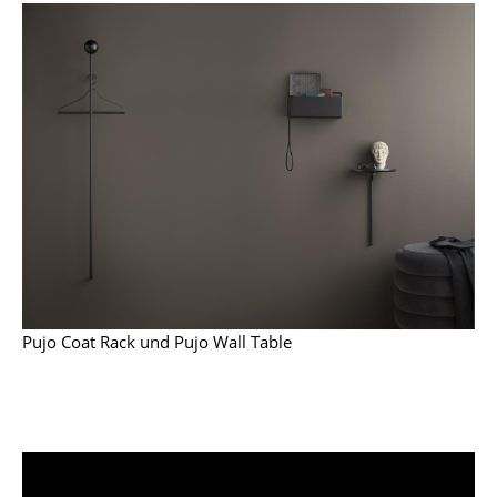
Tische
Esstische
Beistelltische
Couchtische
Schreibtische
Sekretäre & PC-Tische
Konferenztische
Stehtische & Stehpulte
Pujo Coat Rack und Pujo Wall Table
Kindertische
Gartentische
Servierwagen