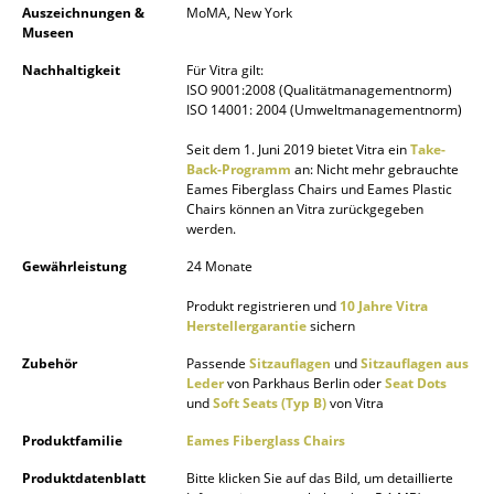
Auszeichnungen &
MoMA, New York
Museen
Büro
Nachhaltigkeit
Für Vitra gilt:
Arbeitsplatz
ISO 9001:2008 (Qualitätmanagementnorm)
ISO 14001: 2004 (Umweltmanagementnorm)
Management Büro
Seit dem 1. Juni 2019 bietet Vitra ein
Take-
Konferenzraum
Back-Programm
an: Nicht mehr gebrauchte
Eames Fiberglass Chairs und Eames Plastic
Chairs können an Vitra zurückgegeben
Empfang
werden.
Cafeteria
Gewährleistung
24 Monate
Branchenlösungen
Produkt registrieren und
10 Jahre Vitra
Herstellergarantie
sichern
Sicheres Arbeiten
Zubehör
Passende
Sitzauflagen
und
Sitzauflagen aus
Leder
von Parkhaus Berlin oder
Seat Dots
Hersteller & Designer
und
Soft Seats (Typ B)
von Vitra
Produktfamilie
Eames Fiberglass Chairs
Hersteller
Produktdatenblatt
Bitte klicken Sie auf das Bild, um detaillierte