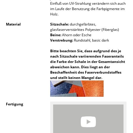
Einfluß von UV-Strahlung verändern sich auch
Spiegel
im Laufe der Benutzung die Farbpigmente im
Holz.
Figuren & Miniaturen
Material
Sitzschale:
durchgefärbtes,
glasfaserverstärktes Polyester (Fiberglas)
Vasen
Beine:
Ahorn oder Esche
Verstrebung:
Rundstahl, basic dark
Tabletts
Bitte beachten Sie, dass aufgrund des je
Büroutensilien
nach Sitzschale variierenden Faseranteils
die Farbe der Schale in der Gesamtansicht
Aufbewahrungsboxen
abweichen kann. Dies liegt an der
Beschaffenheit des Faserverbundstoffes
und stellt keinen Mangel dar.
Decken
Kissen
Teppiche
Fertigung
Vorhänge
... alle Accessoires