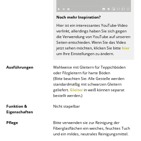
Räume
Noch mehr Inspiration?
Zuhause
Hier ist ein interessantes YouTube-Video
verlinkt, allerdings haben Sie sich gegen
Wohnzimmer
die Verwendung von YouTube auf unseren
Seiten entschieden. Wenn Sie das Video
Esszimmer
jetzt sehen möchten, klicken Sie bitte
hier
um Ihre Einstellungen zu ändern.
Schlafzimmer
Ausführungen
Wahlweise mit Gleitern für Teppichböden
Kinderzimmer
oder Filzgleitern für harte Böden
(Bitte beachten Sie: Alle Gestelle werden
standardmäßig mit schwarzen Gleitern
Arbeitszimmer
geliefert.
Gleiter
in weiß können separat
bestellt werden.)
Diele
Funktion &
Nicht stapelbar
Badezimmer
Eigenschaften
Pflege
Bitte verwenden sie zur Reinigung der
Stauraum
Fiberglasflächen ein weiches, feuchtes Tuch
und ein mildes, neutrales Reinigungsmittel.
Balkon & Garten