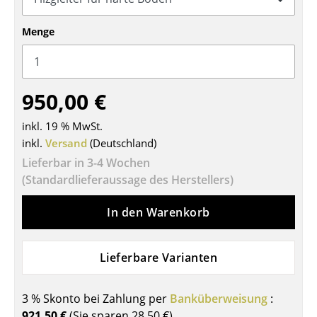
Tische
Menge
Esstische
Beistelltische
950,00 €
Couchtische
inkl. 19 % MwSt.
Schreibtische
inkl.
Versand
(Deutschland)
Sekretäre & PC-Tische
Lieferbar in 3-4 Wochen
(Standardlieferaussage des Herstellers)
Konferenztische
In den Warenkorb
Stehtische & Stehpulte
Kindertische
Lieferbare Varianten
Gartentische
3 % Skonto bei Zahlung per
Banküberweisung
:
Servierwagen
921,50 €
(Sie sparen
28,50 €
)