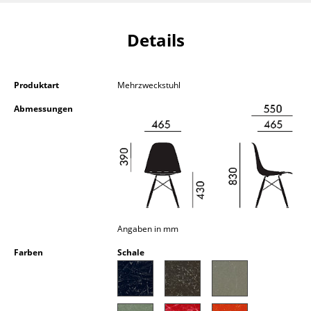
Kleinaufbewahrung
Details
Einzelteile
... alle Aufbewahrungsmöbel
Produktart
Mehrzweckstuhl
Licht
Abmessungen
Hängeleuchten & Deckenleuchten
Tischleuchten
Schreibtischleuchten
Stehleuchten & Leseleuchten
Angaben in mm
Bodenleuchten
Farben
Schale
Wandleuchten
Outdoor-Leuchten