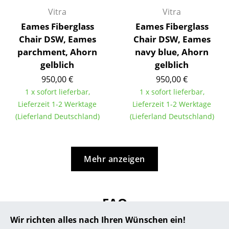
Vitra
Vitra
... alle Hersteller A-Z
Eames Fiberglass
Eames Fiberglass
Chair DSW, Eames
Chair DSW, Eames
Designer
parchment, Ahorn
navy blue, Ahorn
Alvar Aalto
gelblich
gelblich
950,00 €
950,00 €
Arne Jacobsen
1 x sofort lieferbar,
1 x sofort lieferbar,
Charles & Ray Eames
Lieferzeit 1-2 Werktage
Lieferzeit 1-2 Werktage
(Lieferland Deutschland)
(Lieferland Deutschland)
Eero Saarinen
Egon Eiermann
Mehr anzeigen
Eileen Gray
Jean Prouvé
FAQ
Le Corbusier
Wir richten alles nach Ihren Wünschen ein!
Ludwig Mies van der Rohe