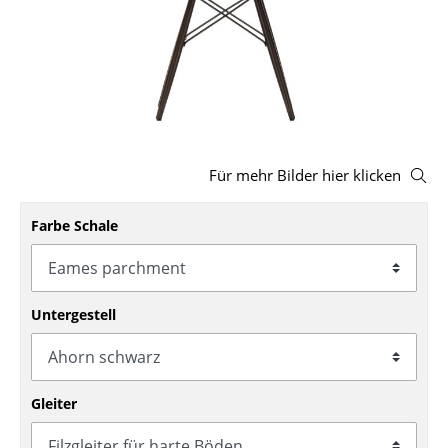
Hocker
Bänke & Liegen
Sitzsäcke
Gartenstühle
Für mehr Bilder hier klicken
Kinderstühle
Farbe Schale
Schaukelstühle
Bürodrehstühle
Konferenzstühle
Untergestell
Bürosessel
Einzelteile
Gleiter
... alle Sitzmöbel