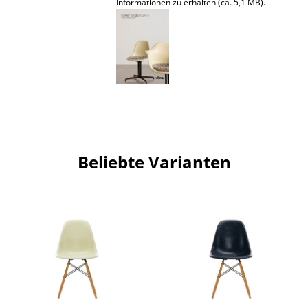
Artemide
Informationen zu erhalten (ca. 5,1 MB).
Cassina
Fritz Hansen
HAY
Knoll International
Louis Poulsen
Beliebte Varianten
Muuto
Nils Holger Moormann
Richard Lampert
Thonet
USM Haller
Vitra