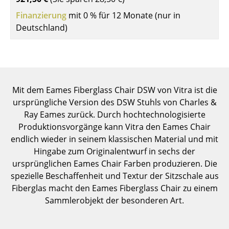
Einzelteile
Finanzierung
mit 0 % für 12 Monate (nur in
Deutschland)
... alle Tische
Aufbewahren
Regale & Schränke
Mit dem Eames Fiberglass Chair DSW von Vitra ist die
Bücherregale
ursprüngliche Version des DSW Stuhls von Charles &
Ray Eames zurück. Durch hochtechnologisierte
Wandregale
Produktionsvorgänge kann Vitra den Eames Chair
Sideboards & Kommoden
endlich wieder in seinem klassischen Material und mit
Hingabe zum Originalentwurf in sechs der
TV Möbel
ursprünglichen Eames Chair Farben produzieren. Die
spezielle Beschaffenheit und Textur der Sitzschale aus
Beistell- & Rollcontainer
Fiberglas macht den Eames Fiberglass Chair zu einem
Barmöbel
Sammlerobjekt der besonderen Art.
Garderoben