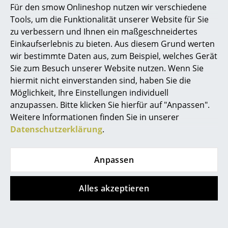
Für den smow Onlineshop nutzen wir verschiedene
?
Haben Sie weitere Fragen zum Artikel?
Marcel Breuer
Tools, um die Funktionalität unserer Website für Sie
Wir sind für Sie Mo.-Fr. 9-17 Uhr unter
zu verbessern und Ihnen ein maßgeschneidertes
Philippe Starck
0341 2222 88 10
erreichbar.
Einkaufserlebnis zu bieten. Aus diesem Grund werten
wir bestimmte Daten aus, zum Beispiel, welches Gerät
Verner Panton
Sie zum Besuch unserer Website nutzen. Wenn Sie
Was bedeutet DSW?
... alle Designer A-Z
hiermit nicht einverstanden sind, haben Sie die
DSW bedeutet Dining Height Side Chair Wood Base.
Möglichkeit, Ihre Einstellungen individuell
anzupassen. Bitte klicken Sie hierfür auf "Anpassen".
Themen
Wie unterscheidet sich der Eames Fiberglass
Weitere Informationen finden Sie in unserer
Chair DSW vom Eames Plastic Chair?
Neu bei smow
Datenschutzerklärung
.
Während der Eames Plastic Chair über eine Sitzschale
Inspiration
aus durchgefärbtem Polypropylen verfügt, hat der
Anpassen
Special Editions
Eames Fiberglass Chair die chrakteristische Sitzschale
aus durchgefärbtem, glasfaserverstärktem Polyester,
Designklassiker
Alles akzeptieren
auch Fiberglas genannt. Die Fiberglas Sitzschale
kennzeichnet sich dabei durch ihre offen sichtbare
Frauen im Design
Struktur, die dem Fiberglass Chair einen Hauch Retro-