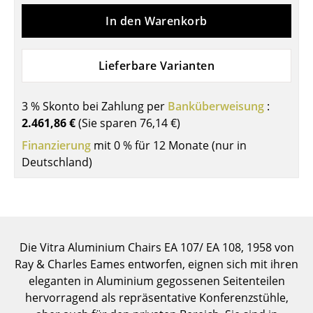
Einzelteile
In den Warenkorb
... alle Tische
Lieferbare Varianten
Aufbewahren
Regale & Schränke
3 % Skonto bei Zahlung per
Banküberweisung
:
2.461,86 €
(Sie sparen
76,14 €
)
Bücherregale
Finanzierung
mit 0 % für 12 Monate (nur in
Wandregale
Deutschland)
Sideboards & Kommoden
TV Möbel
Beistell- & Rollcontainer
Die Vitra Aluminium Chairs EA 107/ EA 108, 1958 von
Ray & Charles Eames entworfen, eignen sich mit ihren
Barmöbel
eleganten in Aluminium gegossenen Seitenteilen
hervorragend als repräsentative Konferenzstühle,
Garderoben