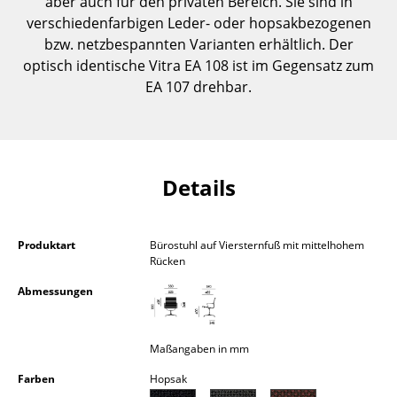
aber auch für den privaten Bereich. Sie sind in
Kleinaufbewahrung
verschiedenfarbigen Leder- oder hopsakbezogenen
bzw. netzbespannten Varianten erhältlich. Der
Einzelteile
optisch identische Vitra EA 108 ist im Gegensatz zum
EA 107 drehbar.
... alle Aufbewahrungsmöbel
Licht
Hängeleuchten & Deckenleuchten
Details
Tischleuchten
Schreibtischleuchten
Produktart
Bürostuhl auf Viersternfuß mit mittelhohem
Rücken
Stehleuchten & Leseleuchten
Abmessungen
Bodenleuchten
Wandleuchten
Maßangaben in mm
Outdoor-Leuchten
Farben
Hopsak