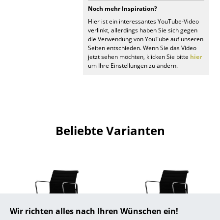
Noch mehr Inspiration?
... alle Hersteller A-Z
Hier ist ein interessantes YouTube-Video
verlinkt, allerdings haben Sie sich gegen
Designer
die Verwendung von YouTube auf unseren
Seiten entschieden. Wenn Sie das Video
jetzt sehen möchten, klicken Sie bitte
hier
Alvar Aalto
um Ihre Einstellungen zu ändern.
Arne Jacobsen
Charles & Ray Eames
Eero Saarinen
Beliebte Varianten
Egon Eiermann
Eileen Gray
Jean Prouvé
Le Corbusier
Wir richten alles nach Ihren Wünschen ein!
Ludwig Mies van der Rohe