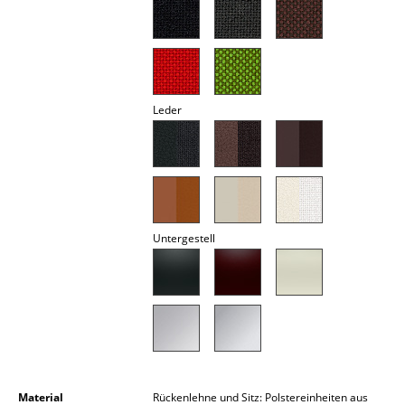
Akkuleuchten
... alle Leuchten
Betten
Leder
Doppelbetten
Einzelbetten
Stapelbetten
Untergestell
Kinderbetten
Nachttische & Bettzubehör
... alle Betten
Accessoires
Uhren
Material
Rückenlehne und Sitz: Polstereinheiten aus