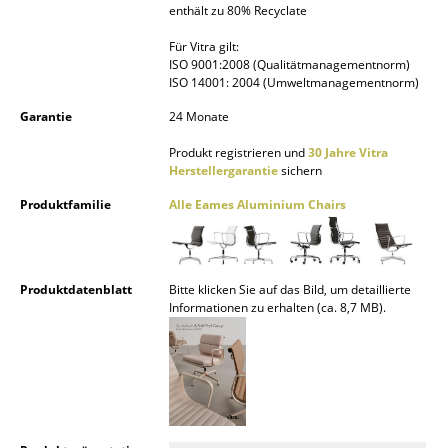
enthält zu 80% Recyclate
Büro
Für Vitra gilt:
ISO 9001:2008 (Qualitätmanagementnorm)
Arbeitsplatz
ISO 14001: 2004 (Umweltmanagementnorm)
Management Büro
Garantie
24 Monate
Konferenzraum
Produkt registrieren und
30 Jahre Vitra
Herstellergarantie
sichern
Empfang
Produktfamilie
Alle Eames Aluminium Chairs
Cafeteria
Branchenlösungen
Produktdatenblatt
Bitte klicken Sie auf das Bild, um detaillierte
Informationen zu erhalten (ca. 8,7 MB).
Sicheres Arbeiten
Hersteller & Designer
Hersteller