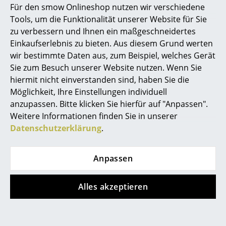
Für den smow Onlineshop nutzen wir verschiedene
Marcel Breuer
Tools, um die Funktionalität unserer Website für Sie
Vitra
Vitra
zu verbessern und Ihnen ein maßgeschneidertes
Philippe Starck
Aluminium Chair EA
Aluminium Chair EA
Einkaufserlebnis zu bieten. Aus diesem Grund werten
107 / EA 108, EA 108 -
107 / EA 108, EA 108 -
wir bestimmte Daten aus, zum Beispiel, welches Gerät
Verner Panton
drehbar, Verchromt,
drehbar, Verchromt,
Sie zum Besuch unserer Website nutzen. Wenn Sie
... alle Designer A-Z
Hopsak, Nero
Leder (Standard),
hiermit nicht einverstanden sind, haben Sie die
Nero
Möglichkeit, Ihre Einstellungen individuell
2.538,00 €
anzupassen. Bitte klicken Sie hierfür auf "Anpassen".
Themen
3.188,00 €
1 x sofort lieferbar,
Weitere Informationen finden Sie in unserer
Lieferzeit 2-3 Werktage
1 x sofort lieferbar,
Neu bei smow
Datenschutzerklärung
.
(Lieferland Deutschland)
Lieferzeit 2-3 Werktage
(Lieferland Deutschland)
Inspiration
Anpassen
Special Editions
Mehr anzeigen
Designklassiker
Alles akzeptieren
Frauen im Design