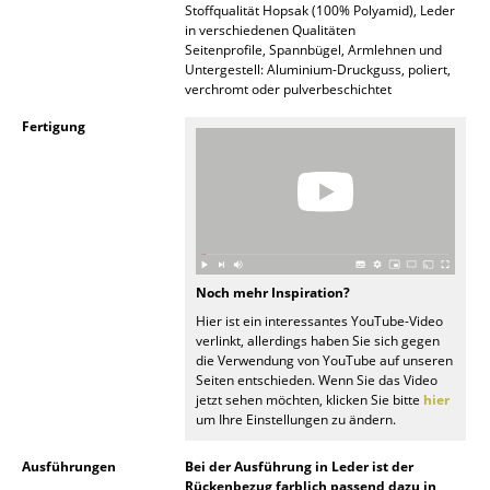
Stoffqualität Hopsak (100% Polyamid), Leder
Spiegel
in verschiedenen Qualitäten
Seitenprofile, Spannbügel, Armlehnen und
Untergestell: Aluminium-Druckguss, poliert,
Figuren & Miniaturen
verchromt oder pulverbeschichtet
Vasen
Fertigung
Tabletts
Büroutensilien
Aufbewahrungsboxen
Decken
Noch mehr Inspiration?
Hier ist ein interessantes YouTube-Video
Kissen
verlinkt, allerdings haben Sie sich gegen
die Verwendung von YouTube auf unseren
Teppiche
Seiten entschieden. Wenn Sie das Video
jetzt sehen möchten, klicken Sie bitte
hier
um Ihre Einstellungen zu ändern.
Vorhänge
... alle Accessoires
Ausführungen
Bei der Ausführung in Leder ist der
Rückenbezug farblich passend dazu in