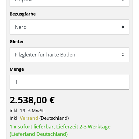
Tische
Bezusgfarbe
Esstische
Beistelltische
Gleiter
Couchtische
Schreibtische
Menge
Sekretäre & PC-Tische
Konferenztische
Stehtische & Stehpulte
2.538,00 €
Kindertische
inkl. 19 % MwSt.
inkl.
Versand
(Deutschland)
Gartentische
1 x sofort lieferbar, Lieferzeit 2-3 Werktage
Servierwagen
(Lieferland Deutschland)