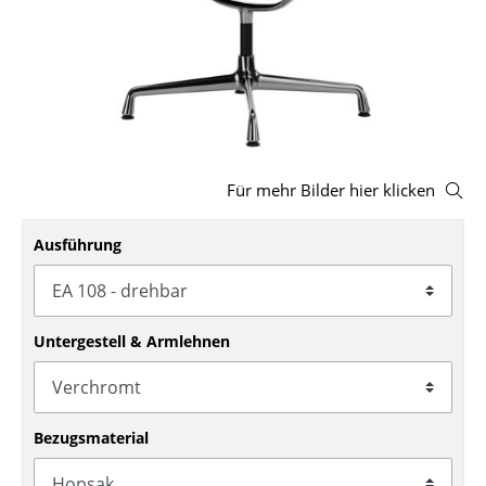
Hocker
Bänke & Liegen
Sitzsäcke
Gartenstühle
Für mehr Bilder hier klicken
Kinderstühle
Ausführung
Schaukelstühle
Bürodrehstühle
Konferenzstühle
Untergestell & Armlehnen
Bürosessel
Einzelteile
Bezugsmaterial
... alle Sitzmöbel