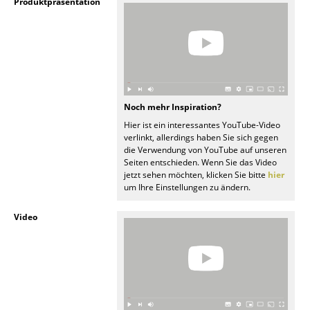
Artemide
Produktpräsentation
Cassina
Fritz Hansen
HAY
Noch mehr Inspiration?
Knoll International
Hier ist ein interessantes YouTube-Video
verlinkt, allerdings haben Sie sich gegen
Louis Poulsen
die Verwendung von YouTube auf unseren
Seiten entschieden. Wenn Sie das Video
Muuto
jetzt sehen möchten, klicken Sie bitte
hier
um Ihre Einstellungen zu ändern.
Nils Holger Moormann
Video
Richard Lampert
Thonet
USM Haller
Vitra