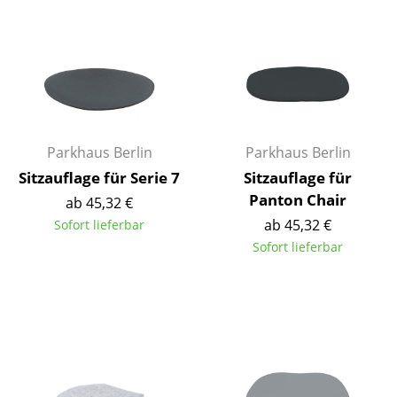
Einzelteile
... alle Tische
Aufbewahren
Regale & Schränke
Parkhaus Berlin
Parkhaus Berlin
Bücherregale
Sitzauflage für Serie 7
Sitzauflage für
Panton Chair
Wandregale
ab 45,32 €
ab 45,32 €
Sofort lieferbar
Sideboards & Kommoden
Sofort lieferbar
TV Möbel
Beistell- & Rollcontainer
Barmöbel
Garderoben