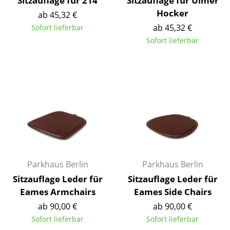
Sitzauflage für 214
Sitzauflage für Ulmer
Akkuleuchten
Hocker
ab 45,32 €
ab 45,32 €
Sofort lieferbar
... alle Leuchten
Sofort lieferbar
Betten
Doppelbetten
Einzelbetten
Stapelbetten
Kinderbetten
Nachttische & Bettzubehör
Parkhaus Berlin
Parkhaus Berlin
... alle Betten
Sitzauflage Leder für
Sitzauflage Leder für
Eames Armchairs
Eames Side Chairs
Accessoires
ab 90,00 €
ab 90,00 €
Sofort lieferbar
Sofort lieferbar
Uhren