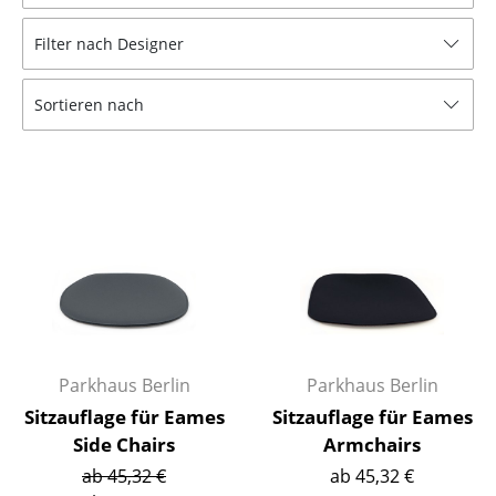
Hocker
Filter nach Designer
Bänke & Liegen
Sortieren nach
Sitzsäcke
Gartenstühle
Kinderstühle
Schaukelstühle
Bürodrehstühle
Konferenzstühle
Bürosessel
Parkhaus Berlin
Parkhaus Berlin
Sitzauflage für Eames
Sitzauflage für Eames
Einzelteile
Side Chairs
Armchairs
... alle Sitzmöbel
ab 45,32 €
ab 45,32 €