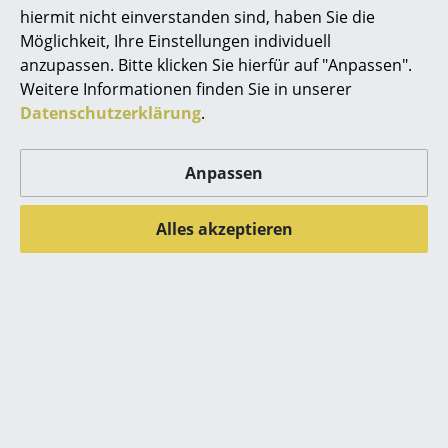
hiermit nicht einverstanden sind, haben Sie die
Räume
Über Parkhaus Berlin
Möglichkeit, Ihre Einstellungen individuell
anzupassen. Bitte klicken Sie hierfür auf "Anpassen".
Zuhause
Weitere Informationen finden Sie in unserer
Datenschutzerklärung
.
Wohnzimmer
Esszimmer
Anpassen
Schlafzimmer
Alles akzeptieren
Kinderzimmer
Arbeitszimmer
Diele
Badezimmer
Stauraum
Balkon & Garten