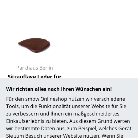
Spiegel
Figuren & Miniaturen
Vasen
Tabletts
Büroutensilien
Parkhaus Berlin
Aufbewahrungsboxen
Sitzauflage Leder für
Decken
Panton Chairs
Wir richten alles nach Ihren Wünschen ein!
ab 90,00 €
Kissen
Für den smow Onlineshop nutzen wir verschiedene
Lieferbar in 2-3 Wochen
Tools, um die Funktionalität unserer Website für Sie
Teppiche
(Standardlieferaussage des
zu verbessern und Ihnen ein maßgeschneidertes
Herstellers)
Vorhänge
Einkaufserlebnis zu bieten. Aus diesem Grund werten
wir bestimmte Daten aus, zum Beispiel, welches Gerät
... alle Accessoires
Sie zum Besuch unserer Website nutzen. Wenn Sie