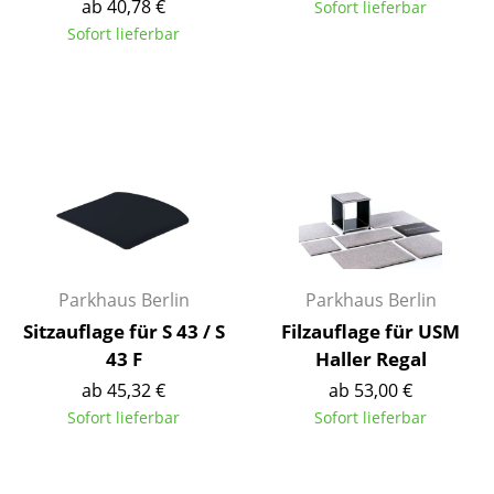
ab 40,78 €
Sofort lieferbar
Tische
Sofort lieferbar
Esstische
Beistelltische
Couchtische
Schreibtische
Sekretäre & PC-Tische
Konferenztische
Parkhaus Berlin
Parkhaus Berlin
Sitzauflage für S 43 / S
Filzauflage für USM
Stehtische & Stehpulte
43 F
Haller Regal
Kindertische
ab 45,32 €
ab 53,00 €
Sofort lieferbar
Sofort lieferbar
Gartentische
Servierwagen