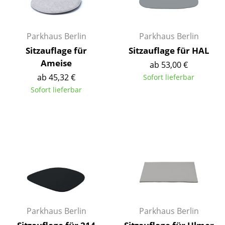
Kleinaufbewahrung
Einzelteile
Parkhaus Berlin
Parkhaus Berlin
... alle Aufbewahrungsmöbel
Sitzauflage für
Sitzauflage für HAL
Ameise
ab 53,00 €
Licht
ab 45,32 €
Sofort lieferbar
Sofort lieferbar
Hängeleuchten & Deckenleuchten
Tischleuchten
Schreibtischleuchten
Stehleuchten & Leseleuchten
Bodenleuchten
Wandleuchten
Parkhaus Berlin
Parkhaus Berlin
Outdoor-Leuchten