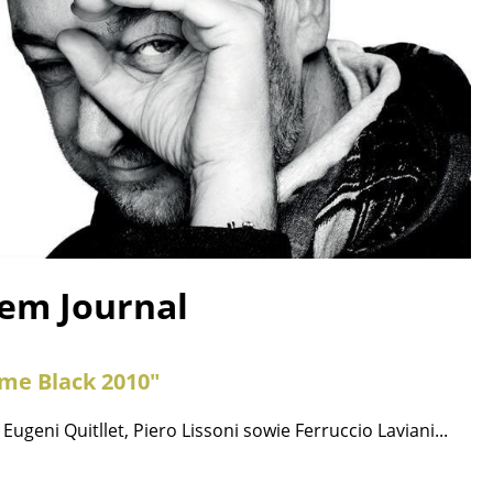
rem Journal
ome Black 2010"
sign
Eugeni Quitllet, Piero Lissoni sowie Ferruccio Laviani...
n
ien