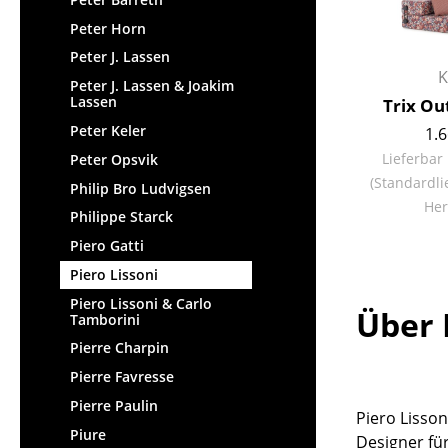
Peter Horn
Peter J. Lassen
K
Peter J. Lassen & Joakim
Lassen
Trix Ou
Peter Keler
1.6
Lieferbar
Peter Opsvik
(Standardli
Philip Bro Ludvigsen
Her
Philippe Starck
Piero Gatti
Piero Lissoni
Piero Lissoni & Carlo
Über 
Tamborini
Pierre Charpin
Pierre Favresse
Pierre Paulin
Piero Lisson
Piure
Designer fü