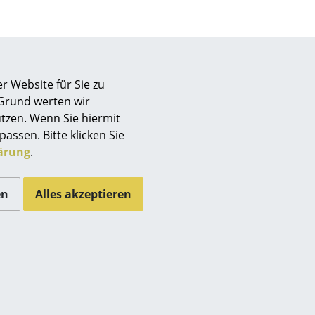
draußen
i & Carlo Tamborini Lizz von Piero Lissoni & Carlo
r Website für Sie zu
Unternehmen
ten ist es praktisch, eine Handvoll Stühle bereitstehen
 Grund werten wir
Über uns
der der Exmann eurer Schwester unerwartet auftauchen...
tzen. Wenn Sie hiermit
ll sind wetterfest, haben ein klassisch minimalistisches
smow vor Ort
passen. Bitte klicken Sie
ärung
.
Katalog
Jobs bei smow
Arbeiten bei smow
en
Alles akzeptieren
Newsletter
Journal
Presse
Impressum
Stores