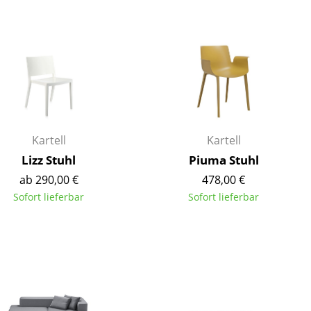
Decken
Kissen
Teppiche
Vorhänge
... alle Accessoires
Kartell
Kartell
Lizz Stuhl
Piuma Stuhl
ab 290,00 €
478,00 €
Sofort lieferbar
Sofort lieferbar
Büro
Arbeitsplatz
Management Büro
Konferenzraum