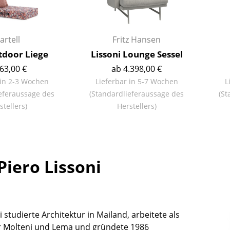
Kinderzimmer
Arbeitszimmer
Diele
artell
Fritz Hansen
Badezimmer
tdoor Liege
Lissoni Lounge Sessel
Stauraum
63,00 €
ab 4.398,00 €
Balkon & Garten
 in 2-3 Wochen
Lieferbar in 5-7 Wochen
L
eferaussage des
(Standardlieferaussage des
(St
Hersteller
Designer
stellers)
Herstellers)
Artemide
Alvar Aalto
Cassina
Arne Jacobsen
Fritz Hansen
Charles & Ray Eames
Piero Lissoni
HAY
Eero Saarinen
Knoll International
Egon Eiermann
Louis Poulsen
Eileen Gray
Muuto
Jean Prouvé
i studierte Architektur in Mailand, arbeitete als
Nils Holger Moormann
Le Corbusier
r Molteni und Lema und gründete 1986