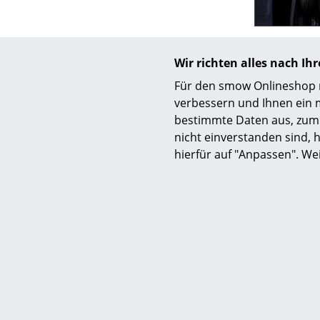
Wir richten alles nach I
Für den smow Onlineshop nu
S
verbessern und Ihnen ein 
K
bestimmte Daten aus, zum 
B
nicht einverstanden sind, h
hierfür auf "Anpassen". We
V
F
R
Alle '
Piero L
Un
A
D