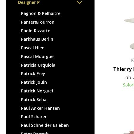
Stehpulte
Designer P
Hocker
Kindertische
Bänke & Liegen
Pagnon & Pelhaître
Gartentische
Sitzsäcke
Panter&Tourron
Servierwagen
Gartenstühle
Paolo Rizzatto
Einzelteile
Kinderstühle
Parkhaus Berlin
... alle Tische
Schaukelstühle
Pascal Hien
Bürodrehstühle
Pascal Mourgue
K
Konferenzstühle
Patricia Urquiola
Thierry 
Bürosessel
Patrick Frey
ab 
Einzelteile
Patrick Jouin
Sofor
... alle Sitzmöbel
Patrick Norguet
Patrick Seha
Paul Anker Hansen
Paul Schärer
Paul Schneider-Esleben
Peter Barreth