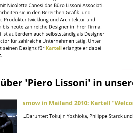
Richard Lampert
Ludwig Mies van der Rohe
t Nicolette Canesi das Büro Lissoni Associati.
Thonet
Marcel Breuer
beiten sie in den Bereichen Grafik- und
, Produktentwicklung und Architektur und
USM Haller
Philippe Starck
 bis heute zahlreiche Designer in ihrer Firma.
Vitra
Verner Panton
i ist außerdem auch selbstständig als Designer
... alle Hersteller A-Z
... alle Designer A-Z
ector für zahlreiche Unternehmen tätig. Unter
 seinen Designs für
Kartell
erlangte er dabei
Neu bei smow
.
Inspiration
Special Editions
Designklassiker
über 'Piero Lissoni' in unse
Frauen im Design
Bauhaus Design
Midcentury Design
smow in Mailand 2010: Kartell "Welc
Skandinavisches De
Italienisches Design
...Darunter: Tokujin Yoshioka, Philippe Starck und 
Nachhaltiges Desig
Natürliche Material