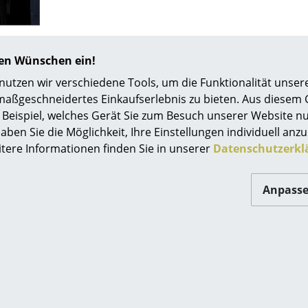
Farbwelten
Das Original
Sommerträume: Designermöbel für 
Geschenkideen
hren Wünschen ein!
...Designermöbel für draußen: Lizz by Piero Lisson
tzen wir verschiedene Tools, um die Funktionalität unsere
ervice
Tamborini für Kartell Für alle Draußen-Gelegenhei
maßgeschneidertes Einkaufserlebnis zu bieten. Aus diesem
ontakt
zu haben, nur für den Fall, dass die Nachbarn o
Beispiel, welches Gerät Sie zum Besuch unserer Website nu
Lizz von Piero Lissoni & Carlo Tamborini für Karte
ezahlung
aben Sie die Möglichkeit, Ihre Einstellungen individuell anzu
Design und sind stapelbar...
itere Informationen finden Sie in unserer
Datenschutzerkl
ersand
AQ
ückgabe & Umtausch
Anpass
issoni
' Posts
sere Vorteile auf einen Blick
GB
atenschutz
Projektplanung
0341 2222 88 10