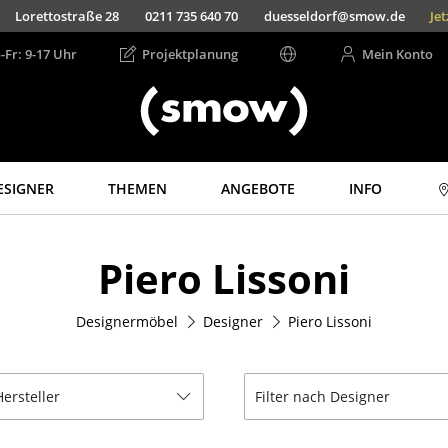
Lorettostraße 28
0211 735 640 70
duesseldorf@smow.de
Je
-Fr: 9-17 Uhr
Projektplanung
Mein Konto
ESIGNER
THEMEN
ANGEBOTE
INFO
Aufbewahren
Licht
Piero Lissoni
Regale & Schränke
Hängeleuchten &
Deckenleuchten
Bücherregale
Tischleuchten
Designermöbel
Designer
Piero Lissoni
Wandregale
Schreibtischleuchten
Sideboards &
Kommoden
Stehleuchten &
Leseleuchten
Hersteller
Filter nach Designer
TV Möbel
Bodenleuchten
Beistell- &
Rollcontainer
Wandleuchten