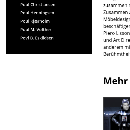
Poul Christiansen
zusammen mi
Zusammen ar
Poul Henningsen
Möbeldesign
Poul Kjærholm
beschäftigen
Poul M. Volther
Piero Lisson
Povl B. Eskildsen
und Art Dir
anderem mit
Berühmtheit
Mehr 