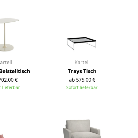
Barmöbel
Outdoor-Leuchten
Garderoben
Akkuleuchten
Kleinaufbewahrung
... alle Leuchten
Einzelteile
... alle Aufbewahrungsmöbel
USM Haller Konfigurator
artell
Kartell
Beistelltisch
Trays Tisch
702,00 €
ab 575,00 €
t lieferbar
Sofort lieferbar
Zuhause
Wohnzimmer
Esszimmer
Schlafzimmer