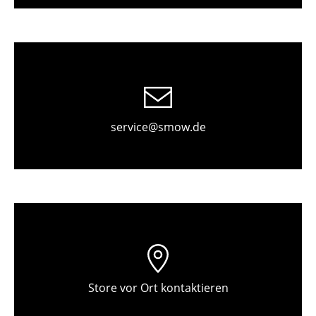
Einzelteile
... alle Tische
Aufbewahren
Regale & Schränke
service@smow.de
Bücherregale
Wandregale
Sideboards & Kommoden
TV Möbel
Beistell- & Rollcontainer
Barmöbel
Store vor Ort kontaktieren
Garderoben