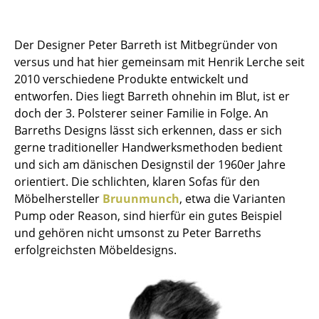
Hocker
Der Designer Peter Barreth ist Mitbegründer von
Bänke & Liegen
versus und hat hier gemeinsam mit Henrik Lerche seit
Sitzsäcke
2010 verschiedene Produkte entwickelt und
entworfen. Dies liegt Barreth ohnehin im Blut, ist er
Gartenstühle
doch der 3. Polsterer seiner Familie in Folge. An
Barreths Designs lässt sich erkennen, dass er sich
Kinderstühle
gerne traditioneller Handwerksmethoden bedient
Schaukelstühle
und sich am dänischen Designstil der 1960er Jahre
orientiert. Die schlichten, klaren Sofas für den
Bürodrehstühle
Möbelhersteller
Bruunmunch
, etwa die Varianten
Pump oder Reason, sind hierfür ein gutes Beispiel
Konferenzstühle
und gehören nicht umsonst zu Peter Barreths
Bürosessel
erfolgreichsten Möbeldesigns.
Einzelteile
... alle Sitzmöbel