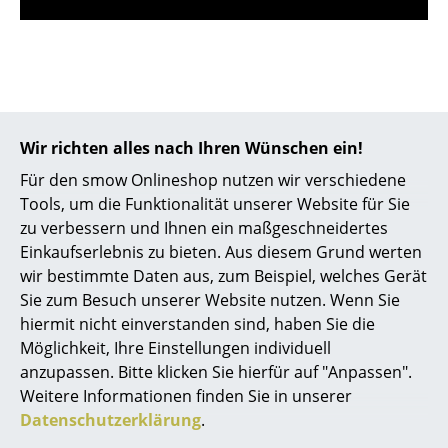
Kleinaufbewahrung
Einzelteile
... alle Aufbewahrungsmöbel
Licht
Wir richten alles nach Ihren Wünschen ein!
Für den smow Onlineshop nutzen wir verschiedene
Hängeleuchten & Deckenleuchten
Tools, um die Funktionalität unserer Website für Sie
Hilfe & Service
Tischleuchten
zu verbessern und Ihnen ein maßgeschneidertes
Kontakt
Einkaufserlebnis zu bieten. Aus diesem Grund werten
Schreibtischleuchten
Bezahlung
wir bestimmte Daten aus, zum Beispiel, welches Gerät
Versand
Sie zum Besuch unserer Website nutzen. Wenn Sie
Stehleuchten & Leseleuchten
FAQ
hiermit nicht einverstanden sind, haben Sie die
Bodenleuchten
Möglichkeit, Ihre Einstellungen individuell
Rückgabe & Umtausch
anzupassen. Bitte klicken Sie hierfür auf "Anpassen".
Unsere Vorteile auf einen Blick
Wandleuchten
Weitere Informationen finden Sie in unserer
USM Anfertigung nach Maß
Datenschutzerklärung
.
Outdoor-Leuchten
Wir bieten Ihnen