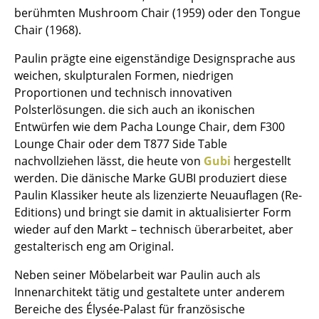
berühmten Mushroom Chair (1959) oder den Tongue
Kleinaufbewahrung
Chair (1968).
Einzelteile
Paulin prägte eine eigenständige Designsprache aus
... alle Aufbewahrungsmöbel
weichen, skulpturalen Formen, niedrigen
Proportionen und technisch innovativen
Licht
Polsterlösungen. die sich auch an ikonischen
Entwürfen wie dem Pacha Lounge Chair, dem F300
Hängeleuchten & Deckenleuchten
Lounge Chair oder dem T877 Side Table
nachvollziehen lässt, die heute von
Gubi
hergestellt
Tischleuchten
werden. Die dänische Marke GUBI produziert diese
Schreibtischleuchten
Paulin Klassiker heute als lizenzierte Neuauflagen (Re-
Editions) und bringt sie damit in aktualisierter Form
Stehleuchten & Leseleuchten
wieder auf den Markt – technisch überarbeitet, aber
gestalterisch eng am Original.
Bodenleuchten
Neben seiner Möbelarbeit war Paulin auch als
Wandleuchten
Innenarchitekt tätig und gestaltete unter anderem
Outdoor-Leuchten
Bereiche des Élysée-Palast für französische