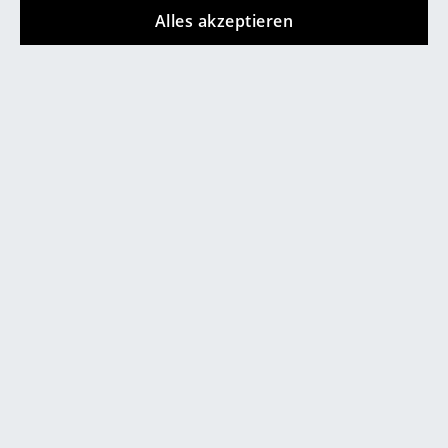
Alles akzeptieren
Räume
Zuhause
Wohnzimmer
Esszimmer
Schlafzimmer
Kinderzimmer
Arbeitszimmer
Diele
Badezimmer
Pierre Paulins F300 Loungesessel von Gubi
Stauraum
Balkon & Garten