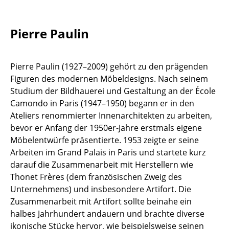
Einzelteile
... alle Tische
Pierre Paulin
Aufbewahren
Pierre Paulin (1927–2009) gehört zu den prägenden
Regale & Schränke
Figuren des modernen Möbeldesigns. Nach seinem
Studium der Bildhauerei und Gestaltung an der École
Bücherregale
Camondo in Paris (1947–1950) begann er in den
Ateliers renommierter Innenarchitekten zu arbeiten,
Wandregale
bevor er Anfang der 1950er-Jahre erstmals eigene
Sideboards & Kommoden
Möbelentwürfe präsentierte. 1953 zeigte er seine
Arbeiten im Grand Palais in Paris und startete kurz
TV Möbel
darauf die Zusammenarbeit mit Herstellern wie
Thonet Frères (dem französischen Zweig des
Beistell- & Rollcontainer
Unternehmens) und insbesondere Artifort. Die
Barmöbel
Zusammenarbeit mit Artifort sollte beinahe ein
halbes Jahrhundert andauern und brachte diverse
Garderoben
ikonische Stücke hervor, wie beispielsweise seinen