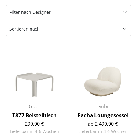
Hocker
Filter nach Designer
Bänke & Liegen
Sortieren nach
Sitzsäcke
Gartenstühle
Kinderstühle
Schaukelstühle
Bürodrehstühle
Konferenzstühle
Bürosessel
Gubi
Gubi
T877 Beistelltisch
Pacha Loungesessel
Einzelteile
299,00 €
ab 2.499,00 €
... alle Sitzmöbel
Lieferbar in 4-6 Wochen
Lieferbar in 4-6 Wochen