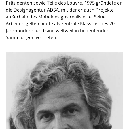
Präsidenten sowie Teile des Louvre. 1975 gründete er
Akkuleuchten
die Designagentur ADSA, mit der er auch Projekte
außerhalb des Möbeldesigns realisierte. Seine
... alle Leuchten
Arbeiten gelten heute als zentrale Klassiker des 20.
Jahrhunderts und sind weltweit in bedeutenden
Betten
Sammlungen vertreten.
Doppelbetten
Einzelbetten
Stapelbetten
Kinderbetten
Nachttische & Bettzubehör
... alle Betten
Accessoires
Uhren