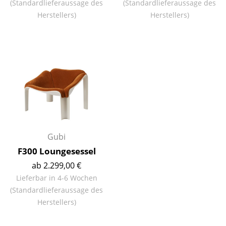
(Standardlieferaussage des
(Standardlieferaussage des
Tische
Herstellers)
Herstellers)
Esstische
Beistelltische
Couchtische
Schreibtische
Sekretäre & PC-Tische
Konferenztische
Gubi
F300 Loungesessel
Stehtische & Stehpulte
ab 2.299,00 €
Kindertische
Lieferbar in 4-6 Wochen
(Standardlieferaussage des
Gartentische
Herstellers)
Servierwagen