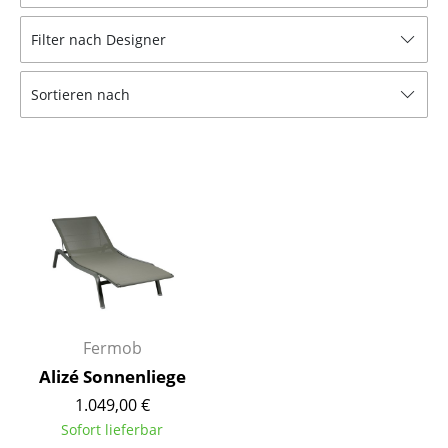
Hocker
Filter nach Designer
Bänke & Liegen
Sortieren nach
Sitzsäcke
Gartenstühle
Kinderstühle
Schaukelstühle
Bürodrehstühle
Konferenzstühle
Bürosessel
Fermob
Alizé Sonnenliege
Einzelteile
1.049,00 €
... alle Sitzmöbel
Sofort lieferbar