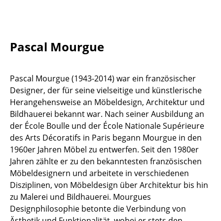
Tische
Esstische
Pascal Mourgue
Beistelltische
Couchtische
Pascal Mourgue (1943-2014) war ein französischer
Designer, der für seine vielseitige und künstlerische
Schreibtische
Herangehensweise an Möbeldesign, Architektur und
Sekretäre & PC-Tische
Bildhauerei bekannt war. Nach seiner Ausbildung an
der École Boulle und der École Nationale Supérieure
Konferenztische
des Arts Décoratifs in Paris begann Mourgue in den
1960er Jahren Möbel zu entwerfen. Seit den 1980er
Stehtische & Stehpulte
Jahren zählte er zu den bekanntesten französischen
Kindertische
Möbeldesignern und arbeitete in verschiedenen
Disziplinen, von Möbeldesign über Architektur bis hin
Gartentische
zu Malerei und Bildhauerei. Mourgues
Designphilosophie betonte die Verbindung von
Servierwagen
Ästhetik und Funktionalität, wobei er stets den