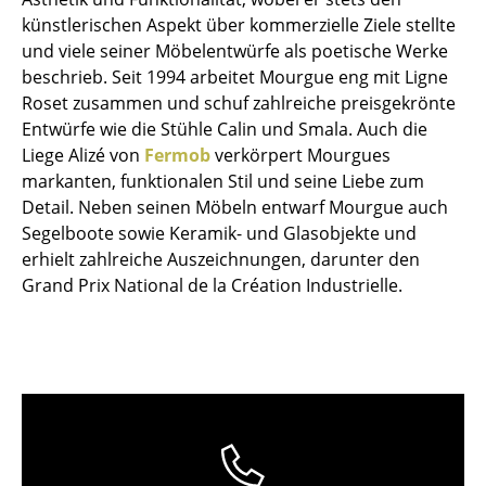
Einzelteile
künstlerischen Aspekt über kommerzielle Ziele stellte
und viele seiner Möbelentwürfe als poetische Werke
... alle Tische
beschrieb. Seit 1994 arbeitet Mourgue eng mit Ligne
Roset zusammen und schuf zahlreiche preisgekrönte
Aufbewahren
Entwürfe wie die Stühle Calin und Smala. Auch die
Liege Alizé von
Fermob
verkörpert Mourgues
Regale & Schränke
markanten, funktionalen Stil und seine Liebe zum
Bücherregale
Detail. Neben seinen Möbeln entwarf Mourgue auch
Segelboote sowie Keramik- und Glasobjekte und
Wandregale
erhielt zahlreiche Auszeichnungen, darunter den
Grand Prix National de la Création Industrielle.
Sideboards & Kommoden
TV Möbel
Beistell- & Rollcontainer
Barmöbel
Garderoben