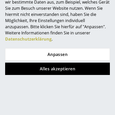
wir bestimmte Daten aus, zum Beispiel, welches Gerät
Akkuleuchten
Sie zum Besuch unserer Website nutzen. Wenn Sie
Store vor Ort kontaktieren
hiermit nicht einverstanden sind, haben Sie die
... alle Leuchten
Möglichkeit, Ihre Einstellungen individuell
anzupassen. Bitte klicken Sie hierfür auf "Anpassen".
Betten
Weitere Informationen finden Sie in unserer
Doppelbetten
Datenschutzerklärung
.
Einzelbetten
Anpassen
Stapelbetten
Kinderbetten
Alles akzeptieren
Hilfe & Service
Nachttische & Bettzubehör
Kontakt
... alle Betten
Bezahlung
Versand
Accessoires
FAQ
Rückgabe & Umtausch
Uhren