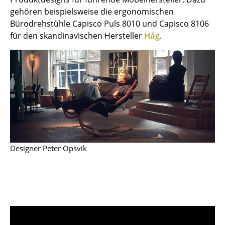
Einzelteile
gehören beispielsweise die ergonomischen
Bürodrehstühle Capisco Puls 8010 und Capisco 8106
... alle Tische
für den skandinavischen Hersteller
Håg
.
Aufbewahren
Regale & Schränke
Bücherregale
Wandregale
Sideboards & Kommoden
Designer Peter Opsvik
TV Möbel
Beistell- & Rollcontainer
Barmöbel
Garderoben