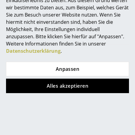
Einkaufserlebnis zu bieten. Aus diesem Grund werten
Akkuleuchten
wir bestimmte Daten aus, zum Beispiel, welches Gerät
Sie zum Besuch unserer Website nutzen. Wenn Sie
... alle Leuchten
hiermit nicht einverstanden sind, haben Sie die
Store vor Ort kontaktieren
Möglichkeit, Ihre Einstellungen individuell
Betten
anzupassen. Bitte klicken Sie hierfür auf "Anpassen".
Weitere Informationen finden Sie in unserer
Doppelbetten
Datenschutzerklärung
.
Einzelbetten
Stapelbetten
Anpassen
Kinderbetten
Alles akzeptieren
Nachttische & Bettzubehör
Hilfe & Service
... alle Betten
Kontakt
Accessoires
Bezahlung
Versand
Uhren