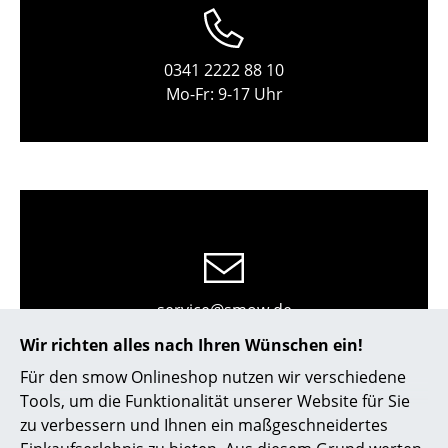
Kleinaufbewahrung
Einzelteile
0341 2222 88 10
Mo-Fr: 9-17 Uhr
... alle Aufbewahrungsmöbel
Licht
Hängeleuchten & Deckenleuchten
Tischleuchten
Schreibtischleuchten
Stehleuchten & Leseleuchten
service@smow.de
Wir richten alles nach Ihren Wünschen ein!
Bodenleuchten
Für den smow Onlineshop nutzen wir verschiedene
Wandleuchten
Tools, um die Funktionalität unserer Website für Sie
zu verbessern und Ihnen ein maßgeschneidertes
Outdoor-Leuchten