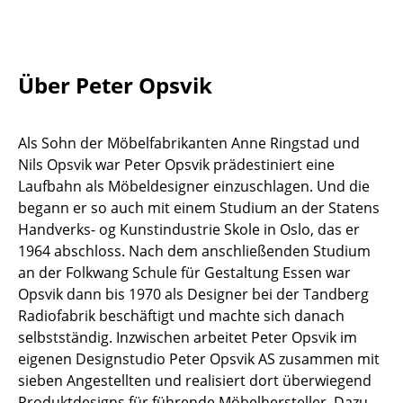
Tische
Esstische
Über Peter Opsvik
Beistelltische
Couchtische
Als Sohn der Möbelfabrikanten Anne Ringstad und
Nils Opsvik war Peter Opsvik prädestiniert eine
Schreibtische
Laufbahn als Möbeldesigner einzuschlagen. Und die
Sekretäre & PC-Tische
begann er so auch mit einem Studium an der Statens
Handverks- og Kunstindustrie Skole in Oslo, das er
Konferenztische
1964 abschloss. Nach dem anschließenden Studium
an der Folkwang Schule für Gestaltung Essen war
Stehtische & Stehpulte
Opsvik dann bis 1970 als Designer bei der Tandberg
Kindertische
Radiofabrik beschäftigt und machte sich danach
selbstständig. Inzwischen arbeitet Peter Opsvik im
Gartentische
eigenen Designstudio Peter Opsvik AS zusammen mit
sieben Angestellten und realisiert dort überwiegend
Servierwagen
Produktdesigns für führende Möbelhersteller. Dazu