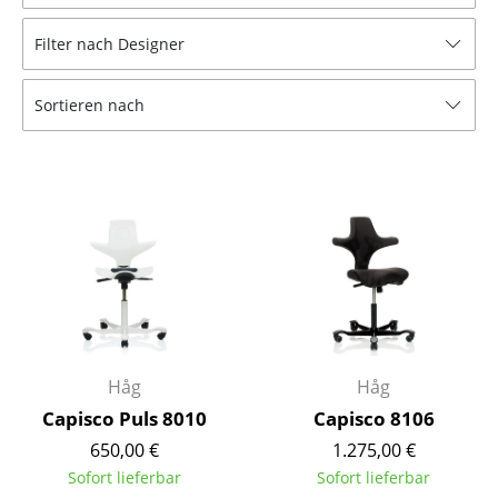
Hocker
Filter nach Designer
Bänke & Liegen
Sortieren nach
Sitzsäcke
Gartenstühle
Kinderstühle
Schaukelstühle
Bürodrehstühle
Konferenzstühle
Bürosessel
Håg
Håg
Capisco Puls 8010
Capisco 8106
Einzelteile
650,00 €
1.275,00 €
... alle Sitzmöbel
Sofort lieferbar
Sofort lieferbar