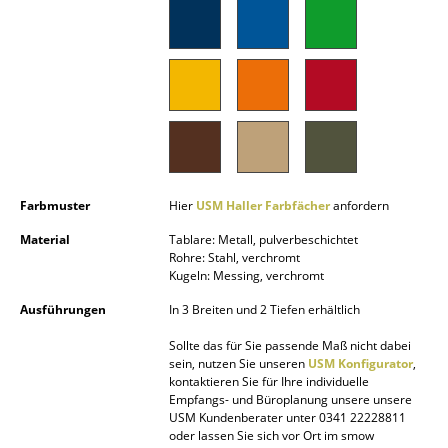
Spiegel
Figuren & Miniaturen
Vasen
Tabletts
Büroutensilien
Farbmuster
Hier
USM Haller Farbfächer
anfordern
Aufbewahrungsboxen
Material
Tablare: Metall, pulverbeschichtet
Rohre: Stahl, verchromt
Decken
Kugeln: Messing, verchromt
Kissen
Ausführungen
In 3 Breiten und 2 Tiefen erhältlich
Teppiche
Sollte das für Sie passende Maß nicht dabei
sein, nutzen Sie unseren
USM Konfigurator
,
kontaktieren Sie für Ihre individuelle
Vorhänge
Empfangs- und Büroplanung unsere unsere
USM Kundenberater unter 0341 22228811
... alle Accessoires
oder lassen Sie sich vor Ort im smow