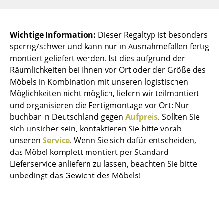
Kleinaufbewahrung
Einzelteile
Wichtige Information:
Dieser Regaltyp ist besonders
sperrig/schwer und kann nur in Ausnahmefällen fertig
... alle Aufbewahrungsmöbel
montiert geliefert werden. Ist dies aufgrund der
Räumlichkeiten bei Ihnen vor Ort oder der Größe des
Licht
Möbels in Kombination mit unseren logistischen
Hängeleuchten & Deckenleuchten
Möglichkeiten nicht möglich, liefern wir teilmontiert
und organisieren die Fertigmontage vor Ort: Nur
Tischleuchten
buchbar in Deutschland gegen
Aufpreis
. Sollten Sie
sich unsicher sein, kontaktieren Sie bitte vorab
Schreibtischleuchten
unseren
Service
. Wenn Sie sich dafür entscheiden,
Stehleuchten & Leseleuchten
das Möbel komplett montiert per Standard-
Lieferservice anliefern zu lassen, beachten Sie bitte
Bodenleuchten
unbedingt das Gewicht des Möbels!
Wandleuchten
Outdoor-Leuchten