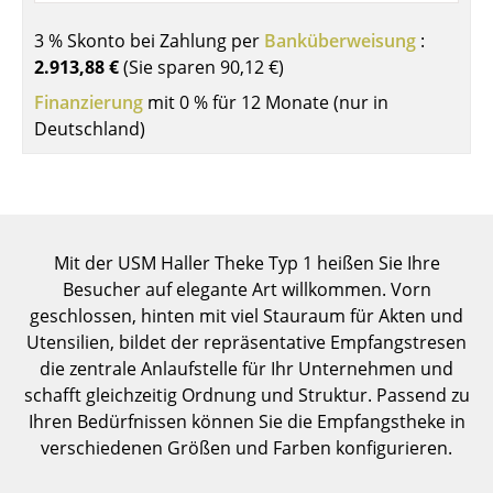
Einzelteile
3 % Skonto bei Zahlung per
Banküberweisung
:
... alle Tische
2.913,88 €
(Sie sparen
90,12 €
)
Finanzierung
mit 0 % für 12 Monate (nur in
Aufbewahren
Deutschland)
Regale & Schränke
Bücherregale
Wandregale
Mit der USM Haller Theke Typ 1 heißen Sie Ihre
Besucher auf elegante Art willkommen. Vorn
Sideboards & Kommoden
geschlossen, hinten mit viel Stauraum für Akten und
TV Möbel
Utensilien, bildet der repräsentative Empfangstresen
die zentrale Anlaufstelle für Ihr Unternehmen und
Beistell- & Rollcontainer
schafft gleichzeitig Ordnung und Struktur. Passend zu
Ihren Bedürfnissen können Sie die Empfangstheke in
Barmöbel
verschiedenen Größen und Farben konfigurieren.
Garderoben