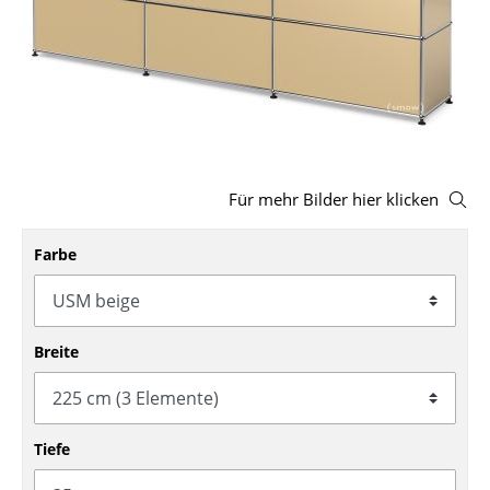
Hocker
Bänke & Liegen
Sitzsäcke
Gartenstühle
Für mehr Bilder hier klicken
Kinderstühle
Schaukelstühle
Farbe
Bürodrehstühle
Konferenzstühle
Breite
Bürosessel
Einzelteile
Tiefe
... alle Sitzmöbel