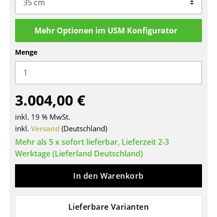
Tische
Mehr Optionen im USM Konfigurator
Esstische
Beistelltische
Menge
Couchtische
Schreibtische
3.004,00 €
Sekretäre & PC-Tische
inkl. 19 % MwSt.
inkl.
Versand
(Deutschland)
Konferenztische
Mehr als 5 x sofort lieferbar, Lieferzeit 2-3
Stehtische & Stehpulte
Werktage (Lieferland Deutschland)
Kindertische
In den Warenkorb
Gartentische
Servierwagen
Lieferbare Varianten