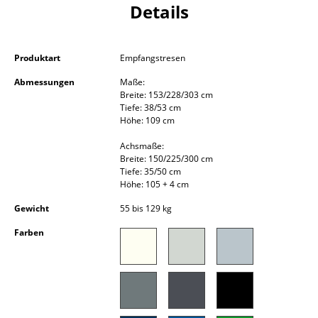
Details
Akkuleuchten
... alle Leuchten
Produktart
Empfangstresen
Betten
Abmessungen
Maße:
Breite: 153/228/303 cm
Doppelbetten
Tiefe: 38/53 cm
Höhe: 109 cm
Einzelbetten
Achsmaße:
Breite: 150/225/300 cm
Stapelbetten
Tiefe: 35/50 cm
Höhe: 105 + 4 cm
Kinderbetten
Gewicht
55 bis 129 kg
Nachttische & Bettzubehör
Farben
... alle Betten
Accessoires
Uhren