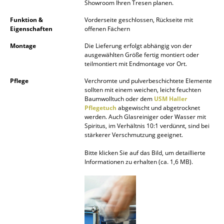
Showroom Ihren Tresen planen.
Räume
Funktion &
Vorderseite geschlossen, Rückseite mit
Eigenschaften
offenen Fächern
Zuhause
Montage
Die Lieferung erfolgt abhängig von der
ausgewählten Größe fertig montiert oder
Wohnzimmer
teilmontiert mit Endmontage vor Ort.
Esszimmer
Pflege
Verchromte und pulverbeschichtete Elemente
sollten mit einem weichen, leicht feuchten
Schlafzimmer
Baumwolltuch oder dem
USM Haller
Pflegetuch
abgewischt und abgetrocknet
Kinderzimmer
werden. Auch Glasreiniger oder Wasser mit
Spiritus, im Verhältnis 10:1 verdünnt, sind bei
stärkerer Verschmutzung geeignet.
Arbeitszimmer
Bitte klicken Sie auf das Bild, um detaillierte
Diele
Informationen zu erhalten (ca. 1,6 MB).
Badezimmer
Stauraum
Balkon & Garten