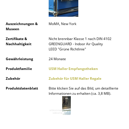
Büro
Arbeitsplatz
Auszeichnungen &
MoMA, New York
Museen
Management Büro
Zertifikate &
Nicht brennbar Klasse 1 nach DIN 4102
Konferenzraum
Nachhaltigkeit
GREENGUARD - Indoor Air Quality
LEED "Grüne Richtlinie"
Empfang
Gewährleistung
24 Monate
Cafeteria
Produktfamilie
USM Haller Empfangstheken
Branchenlösungen
Zubehör
Zubehör für USM Haller Regale
Produktdatenblatt
Bitte klicken Sie auf das Bild, um detaillierte
Sicheres Arbeiten
Informationen zu erhalten (ca. 3,8 MB).
Hersteller & Designer
Hersteller