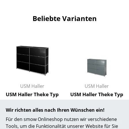
Artemide
Cassina
Beliebte Varianten
Fritz Hansen
HAY
Knoll International
Louis Poulsen
Muuto
Nils Holger Moormann
USM Haller
USM Haller
Richard Lampert
USM Haller Theke Typ
USM Haller Theke Typ
1, Graphitschwarz
1, Mittelgrau RAL
Thonet
RAL 9011, 150 cm (2
7005, 150 cm (2
Wir richten alles nach Ihren Wünschen ein!
USM Haller
Elemente), 35 cm
Elemente), 35 cm
Für den smow Onlineshop nutzen wir verschiedene
2.059,00 €
2.059,00 €
Tools, um die Funktionalität unserer Website für Sie
Vitra