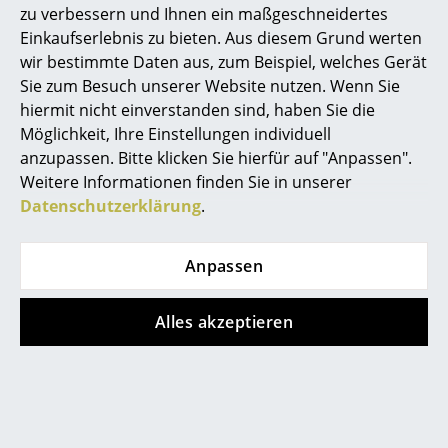
Mehr als 5 x sofort
Mehr als 5 x sofort
zu verbessern und Ihnen ein maßgeschneidertes
lieferbar, Lieferzeit 2-3
lieferbar, Lieferzeit 2-3
... alle Hersteller A-Z
Einkaufserlebnis zu bieten. Aus diesem Grund werten
Werktage (Lieferland
Werktage (Lieferland
wir bestimmte Daten aus, zum Beispiel, welches Gerät
Deutschland)
Deutschland)
Designer
Sie zum Besuch unserer Website nutzen. Wenn Sie
hiermit nicht einverstanden sind, haben Sie die
Alvar Aalto
Möglichkeit, Ihre Einstellungen individuell
anzupassen. Bitte klicken Sie hierfür auf "Anpassen".
Arne Jacobsen
Mehr anzeigen
Weitere Informationen finden Sie in unserer
Charles & Ray Eames
Datenschutzerklärung
.
Eero Saarinen
FAQ
Anpassen
Egon Eiermann
?
Eileen Gray
Alles akzeptieren
Haben Sie weitere Fragen zum Artikel?
Wir sind für Sie Mo.-Fr. 9-17 Uhr unter
Jean Prouvé
0341 2222 88 11
erreichbar.
Le Corbusier
Können Desinfektionsmittel auf
Ludwig Mies van der Rohe