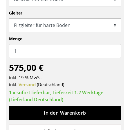
Tische
Gleiter
Esstische
Beistelltische
Menge
Couchtische
Schreibtische
575,00 €
Sekretäre & PC-Tische
Konferenztische
inkl. 19 % MwSt.
inkl.
Versand
(Deutschland)
Stehtische & Stehpulte
1 x sofort lieferbar, Lieferzeit 1-2 Werktage
(Lieferland Deutschland)
Kindertische
Gartentische
In den Warenkorb
Servierwagen