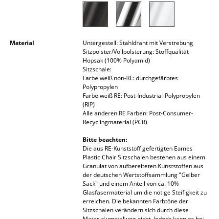
Räume
Zuhause
Material
Untergestell: Stahldraht mit Verstrebung
Sitzpolster/Vollpolsterung: Stoffqualität
Wohnzimmer
Hopsak (100% Polyamid)
Sitzschale:
Esszimmer
Farbe weiß non-RE: durchgefärbtes
Polypropylen
Schlafzimmer
Farbe weiß RE: Post-Industrial-Polypropylen
(RIP)
Kinderzimmer
Alle anderen RE Farben: Post-Consumer-
Recyclingmaterial (PCR)
Arbeitszimmer
Bitte beachten:
Die aus RE-Kunststoff gefertigten Eames
Diele
Plastic Chair Sitzschalen bestehen aus einem
Granulat von aufbereiteten Kunststoffen aus
Badezimmer
der deutschen Wertstoffsammlung "Gelber
Sack" und einem Anteil von ca. 10%
Stauraum
Glasfasermaterial um die nötige Steifigkeit zu
erreichen. Die bekannten Farbtöne der
Sitzschalen verändern sich durch diese
Balkon & Garten
Materialumstellung nicht. Jedoch kann es bei