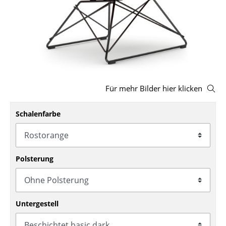
Hocker
Bänke & Liegen
Sitzsäcke
Gartenstühle
Für mehr Bilder hier klicken
Kinderstühle
Schalenfarbe
Schaukelstühle
Bürodrehstühle
Konferenzstühle
Polsterung
Bürosessel
Einzelteile
Untergestell
... alle Sitzmöbel