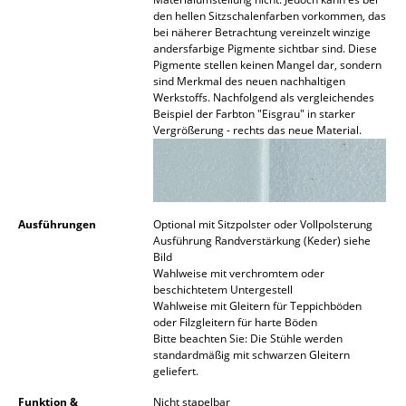
den hellen Sitzschalenfarben vorkommen, das
Büro
bei näherer Betrachtung vereinzelt winzige
andersfarbige Pigmente sichtbar sind. Diese
Arbeitsplatz
Pigmente stellen keinen Mangel dar, sondern
sind Merkmal des neuen nachhaltigen
Werkstoffs. Nachfolgend als vergleichendes
Management Büro
Beispiel der Farbton "Eisgrau" in starker
Vergrößerung - rechts das neue Material.
Konferenzraum
Empfang
Cafeteria
Ausführungen
Optional mit Sitzpolster oder Vollpolsterung
Ausführung Randverstärkung (Keder) siehe
Branchenlösungen
Bild
Wahlweise mit verchromtem oder
Sicheres Arbeiten
beschichtetem Untergestell
Wahlweise mit Gleitern für Teppichböden
oder Filzgleitern für harte Böden
Hersteller & Designer
Bitte beachten Sie: Die Stühle werden
standardmäßig mit schwarzen Gleitern
Hersteller
geliefert.
Funktion &
Nicht stapelbar