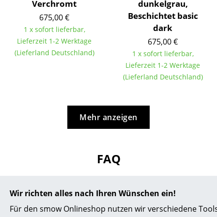
Verchromt
dunkelgrau,
Service
Beschichtet basic
675,00 €
Kontakt
dark
1 x sofort lieferbar,
Lieferzeit 1-2 Werktage
675,00 €
Bezahlung
(Lieferland Deutschland)
1 x sofort lieferbar,
Versand
Lieferzeit 1-2 Werktage
(Lieferland Deutschland)
FAQ
Rückgabe & Umtausch
Mehr anzeigen
Unsere Vorteile auf einen Blick
AGB
FAQ
Datenschutz
Unternehmen
?
Wir richten alles nach Ihren Wünschen ein!
Haben Sie weitere Fragen zum Artikel?
Über uns
Für den smow Onlineshop nutzen wir verschiedene Tools
Wir sind für Sie Mo.-Fr. 9-17 Uhr unter