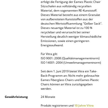
erfolgt die Fertigung der Eames Plastic Chair
Sitzschalen aus vollständig recycelten
... alle Hersteller A-Z
Material, dem sogenannten RE-Kunststoff.
Dieses Material besteht aus einem Granulat
Designer
von aufbereiteten Kunststoffen aus der
deutschen Wertstoffsammlung "Gelber Sack".
Dieses neuartige Material ist zu 100 %
Alvar Aalto
recyclebar und verursacht bei seiner
Herstellung deutlich weniger klimaschädliche
Arne Jacobsen
Emissionen, sowie einen geringeren
Energieaufwand.
Charles & Ray Eames
Für Vitra gilt:
Eero Saarinen
ISO 9001: 2008 (Qualitätmanagementnorm)
ISO 14001: 2004 (Umweltmanagementnorm)
Egon Eiermann
Seit dem 1. Juni 2019 bietet Vitra ein Take-
Back-Programm an: Nicht mehr gebrauchte
Eileen Gray
Eames Fiberglass Chairs und Eames Plastic
Chairs können an Vitra zurückgegeben
Jean Prouvé
werden.
Le Corbusier
Gewährleistung
24 Monate
Produkt registrieren und
10 Jahre Vitra
Ludwig Mies van der Rohe