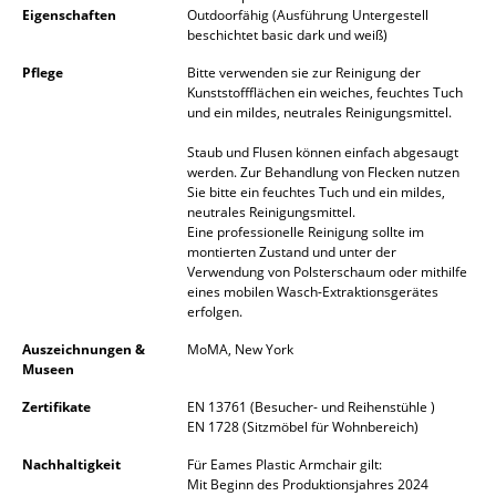
Artemide
Eigenschaften
Outdoorfähig (Ausführung Untergestell
beschichtet basic dark und weiß)
Cassina
Pflege
Bitte verwenden sie zur Reinigung der
Fritz Hansen
Kunststoffflächen ein weiches, feuchtes Tuch
und ein mildes, neutrales Reinigungsmittel.
HAY
Staub und Flusen können einfach abgesaugt
werden. Zur Behandlung von Flecken nutzen
Knoll International
Sie bitte ein feuchtes Tuch und ein mildes,
neutrales Reinigungsmittel.
Louis Poulsen
Eine professionelle Reinigung sollte im
montierten Zustand und unter der
Muuto
Verwendung von Polsterschaum oder mithilfe
eines mobilen Wasch-Extraktionsgerätes
Nils Holger Moormann
erfolgen.
Auszeichnungen &
MoMA, New York
Richard Lampert
Museen
Thonet
Zertifikate
EN 13761 (Besucher- und Reihenstühle )
EN 1728 (Sitzmöbel für Wohnbereich)
USM Haller
Nachhaltigkeit
Für Eames Plastic Armchair gilt:
Mit Beginn des Produktionsjahres 2024
Vitra