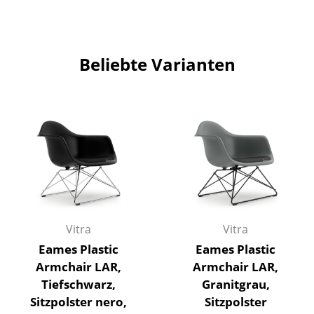
Bauhaus Design
Midcentury Design
Skandinavisches Design
Beliebte Varianten
Italienisches Design
Nachhaltiges Design
Natürliche Materialien
Farbwelten
Das Original
Geschenkideen
Vitra
Vitra
Eames Plastic
Eames Plastic
Angebote
Armchair LAR,
Armchair LAR,
Tiefschwarz,
Granitgrau,
Info
Sitzpolster nero,
Sitzpolster