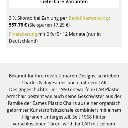
Lieferbare Varianten
Einzelteile
... alle Tische
3 % Skonto bei Zahlung per
Banküberweisung
:
557,75 €
(Sie sparen
17,25 €
)
Aufbewahren
Finanzierung
mit 0 % für 12 Monate (nur in
Deutschland)
Regale & Schränke
Bücherregale
Wandregale
Bekannt für ihre revolutionären Designs, schrieben
Sideboards & Kommoden
Charles & Ray Eames auch mit dem LAR
TV Möbel
Designgeschichte: Der 1950 entworfene LAR Plastic
Armchair besteht wie auch seine Geschwister aus der
Beistell- & Rollcontainer
Familie der Eames Plastic Chairs aus einer organisch
geformter Kunststoffsitzschale kombiniert mit einem
Barmöbel
filigranen Untergestell. Seit 1968 hinter
Garderoben
verschlossenen Türen, wird der LAR mit seinem