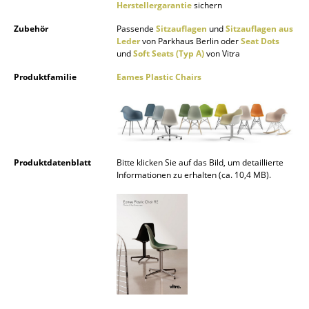
Herstellergarantie
sichern
Marcel Breuer
Zubehör
Passende
Sitzauflagen
und
Sitzauflagen aus
Leder
von Parkhaus Berlin oder
Seat Dots
Philippe Starck
und
Soft Seats (Typ A)
von Vitra
Verner Panton
Produktfamilie
Eames Plastic Chairs
... alle Designer A-Z
Themen
Produktdatenblatt
Bitte klicken Sie auf das Bild, um detaillierte
Neu bei smow
Informationen zu erhalten (ca. 10,4 MB).
Inspiration
Special Editions
Designklassiker
Frauen im Design