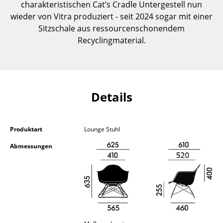
charakteristischen Cat’s Cradle Untergestell nun
Kleinaufbewahrung
wieder von Vitra produziert - seit 2024 sogar mit einer
Sitzschale aus ressourcenschonendem
Einzelteile
Recyclingmaterial.
... alle Aufbewahrungsmöbel
Licht
Hängeleuchten & Deckenleuchten
Details
Tischleuchten
Produktart
Lounge Stuhl
Schreibtischleuchten
Abmessungen
Stehleuchten & Leseleuchten
Bodenleuchten
Wandleuchten
Outdoor-Leuchten