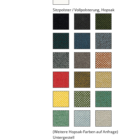
Spiegel
Sitzpolster / Vollpolsterung, Hopsak
Figuren & Miniaturen
Vasen
Tabletts
Büroutensilien
Aufbewahrungsboxen
Decken
Kissen
Teppiche
Vorhänge
(Weitere Hopsak-Farben auf Anfrage)
... alle Accessoires
Untergestell