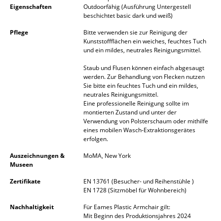
Artemide
Eigenschaften
Outdoorfähig (Ausführung Untergestell
beschichtet basic dark und weiß)
Cassina
Pflege
Bitte verwenden sie zur Reinigung der
Fritz Hansen
Kunststoffflächen ein weiches, feuchtes Tuch
und ein mildes, neutrales Reinigungsmittel.
HAY
Staub und Flusen können einfach abgesaugt
werden. Zur Behandlung von Flecken nutzen
Knoll International
Sie bitte ein feuchtes Tuch und ein mildes,
neutrales Reinigungsmittel.
Louis Poulsen
Eine professionelle Reinigung sollte im
montierten Zustand und unter der
Muuto
Verwendung von Polsterschaum oder mithilfe
eines mobilen Wasch-Extraktionsgerätes
Nils Holger Moormann
erfolgen.
Auszeichnungen &
MoMA, New York
Richard Lampert
Museen
Thonet
Zertifikate
EN 13761 (Besucher- und Reihenstühle )
EN 1728 (Sitzmöbel für Wohnbereich)
USM Haller
Nachhaltigkeit
Für Eames Plastic Armchair gilt:
Mit Beginn des Produktionsjahres 2024
Vitra