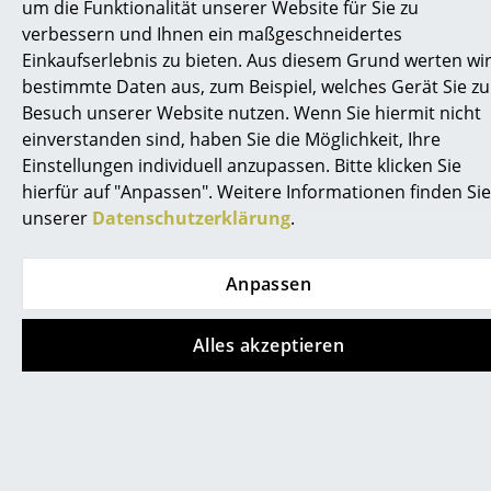
um die Funktionalität unserer Website für Sie zu
smow vor Ort
0341 2222 88 10
erreichbar.
verbessern und Ihnen ein maßgeschneidertes
Katalog
Einkaufserlebnis zu bieten. Aus diesem Grund werten wi
Was bedeutet LAR?
bestimmte Daten aus, zum Beispiel, welches Gerät Sie z
Jobs bei smow
Besuch unserer Website nutzen. Wenn Sie hiermit nicht
LAR bedeutet Lounge Height Armchair Rod Base.
einverstanden sind, haben Sie die Möglichkeit, Ihre
Arbeiten bei smow
Wofür steht die Bezeichnung RE beim Eames
Einstellungen individuell anzupassen. Bitte klicken Sie
Newsletter
Plastic Armchair RE LAR?
hierfür auf "Anpassen". Weitere Informationen finden Sie
unserer
Datenschutzerklärung
.
Journal
Die Bezeichnung RE steht für das Material des Eames
Plastic Armchair RE LAR aus recyceltem Kunststoff,
Presse
Anpassen
aus dem die Eames Plastic Chairs RE seit 2024
gefertigt werden.
Impressum
Alles akzeptieren
Welche Farben hat Vitra beim RE-
Stores
Materialupdate des Eames Plastic Armchair
RE LAR eingeführt?
Projektplanung
Die neuen Farben Cotton White, Citron und Smaragd
Einrichtungsberatung
der recycelten Eames Plastic Chairs Version