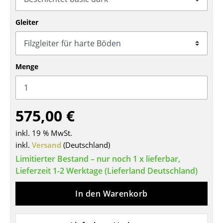
Tische
Gleiter
Esstische
Beistelltische
Menge
Couchtische
Schreibtische
575,00 €
Sekretäre & PC-Tische
Konferenztische
inkl. 19 % MwSt.
inkl.
Versand
(Deutschland)
Stehtische & Stehpulte
Limitierter Bestand – nur noch 1 x lieferbar,
Lieferzeit 1-2 Werktage (Lieferland Deutschland)
Kindertische
Gartentische
In den Warenkorb
Servierwagen