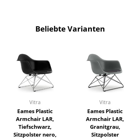
Bauhaus Design
Midcentury Design
Skandinavisches Design
Beliebte Varianten
Italienisches Design
Nachhaltiges Design
Natürliche Materialien
Farbwelten
Das Original
Geschenkideen
Vitra
Vitra
Eames Plastic
Eames Plastic
Angebote
Armchair LAR,
Armchair LAR,
Tiefschwarz,
Granitgrau,
Info
Sitzpolster nero,
Sitzpolster