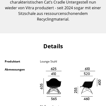
charakteristischen Cat’s Cradle Untergestell nun
Kleinaufbewahrung
wieder von Vitra produziert - seit 2024 sogar mit einer
Sitzschale aus ressourcenschonendem
Einzelteile
Recyclingmaterial.
... alle Aufbewahrungsmöbel
Licht
Hängeleuchten & Deckenleuchten
Details
Tischleuchten
Produktart
Lounge Stuhl
Schreibtischleuchten
Abmessungen
Stehleuchten & Leseleuchten
Bodenleuchten
Wandleuchten
Outdoor-Leuchten