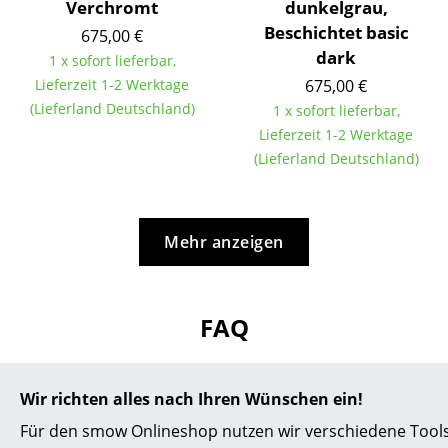
Verchromt
dunkelgrau,
Service
Beschichtet basic
675,00 €
Kontakt
dark
1 x sofort lieferbar,
Lieferzeit 1-2 Werktage
675,00 €
Bezahlung
(Lieferland Deutschland)
1 x sofort lieferbar,
Versand
Lieferzeit 1-2 Werktage
(Lieferland Deutschland)
FAQ
Rückgabe & Umtausch
Mehr anzeigen
Unsere Vorteile auf einen Blick
AGB
FAQ
Datenschutz
Unternehmen
?
Wir richten alles nach Ihren Wünschen ein!
Haben Sie weitere Fragen zum Artikel?
Über uns
Für den smow Onlineshop nutzen wir verschiedene Tools
Wir sind für Sie Mo.-Fr. 9-17 Uhr unter