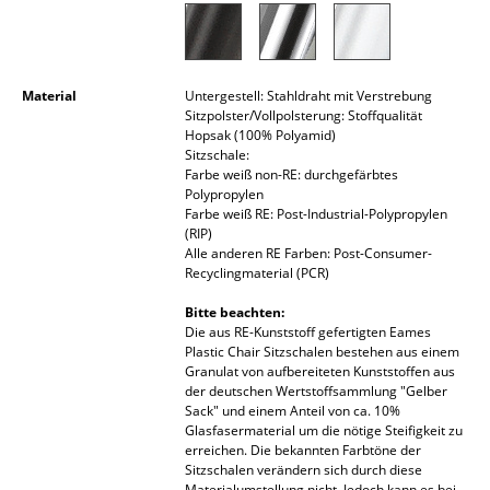
Räume
Zuhause
Material
Untergestell: Stahldraht mit Verstrebung
Sitzpolster/Vollpolsterung: Stoffqualität
Wohnzimmer
Hopsak (100% Polyamid)
Sitzschale:
Esszimmer
Farbe weiß non-RE: durchgefärbtes
Polypropylen
Schlafzimmer
Farbe weiß RE: Post-Industrial-Polypropylen
(RIP)
Kinderzimmer
Alle anderen RE Farben: Post-Consumer-
Recyclingmaterial (PCR)
Arbeitszimmer
Bitte beachten:
Die aus RE-Kunststoff gefertigten Eames
Diele
Plastic Chair Sitzschalen bestehen aus einem
Granulat von aufbereiteten Kunststoffen aus
Badezimmer
der deutschen Wertstoffsammlung "Gelber
Sack" und einem Anteil von ca. 10%
Stauraum
Glasfasermaterial um die nötige Steifigkeit zu
erreichen. Die bekannten Farbtöne der
Sitzschalen verändern sich durch diese
Balkon & Garten
Materialumstellung nicht. Jedoch kann es bei