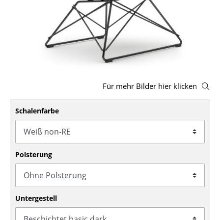
Hocker
Bänke & Liegen
Sitzsäcke
Gartenstühle
Für mehr Bilder hier klicken
Kinderstühle
Schalenfarbe
Schaukelstühle
Bürodrehstühle
Konferenzstühle
Polsterung
Bürosessel
Einzelteile
Untergestell
... alle Sitzmöbel