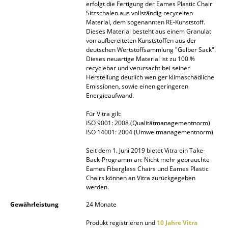
erfolgt die Fertigung der Eames Plastic Chair
Sitzschalen aus vollständig recycelten
... alle Hersteller A-Z
Material, dem sogenannten RE-Kunststoff.
Dieses Material besteht aus einem Granulat
Designer
von aufbereiteten Kunststoffen aus der
deutschen Wertstoffsammlung "Gelber Sack".
Dieses neuartige Material ist zu 100 %
Alvar Aalto
recyclebar und verursacht bei seiner
Herstellung deutlich weniger klimaschädliche
Arne Jacobsen
Emissionen, sowie einen geringeren
Energieaufwand.
Charles & Ray Eames
Für Vitra gilt:
Eero Saarinen
ISO 9001: 2008 (Qualitätmanagementnorm)
ISO 14001: 2004 (Umweltmanagementnorm)
Egon Eiermann
Seit dem 1. Juni 2019 bietet Vitra ein Take-
Back-Programm an: Nicht mehr gebrauchte
Eileen Gray
Eames Fiberglass Chairs und Eames Plastic
Chairs können an Vitra zurückgegeben
Jean Prouvé
werden.
Le Corbusier
Gewährleistung
24 Monate
Produkt registrieren und
10 Jahre Vitra
Ludwig Mies van der Rohe