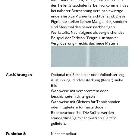
den hellen Sitzschalenfarben vorkommen, das
Büro
bei näherer Betrachtung vereinzelt winzige
andersfarbige Pigmente sichtbar sind. Diese
Arbeitsplatz
Pigmente stellen keinen Mangel dar, sondern
sind Merkmal des neuen nachhaltigen
Werkstoffs. Nachfolgend als vergleichendes
Management Büro
Beispiel der Farbton "Eisgrau" in starker
Vergrößerung - rechts das neue Material.
Konferenzraum
Empfang
Cafeteria
Ausführungen
Optional mit Sitzpolster oder Vollpolsterung
Ausführung Randverstärkung (Keder) siehe
Branchenlösungen
Bild
Wahlweise mit verchromtem oder
Sicheres Arbeiten
beschichtetem Untergestell
Wahlweise mit Gleitern für Teppichböden
oder Filzgleitern für harte Böden
Hersteller & Designer
Bitte beachten Sie: Die Stühle werden
standardmäßig mit schwarzen Gleitern
Hersteller
geliefert.
Funktion &
Nicht stapelbar