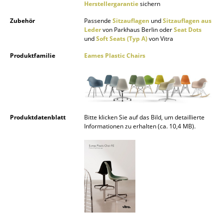
Herstellergarantie
sichern
Marcel Breuer
Zubehör
Passende
Sitzauflagen
und
Sitzauflagen aus
Leder
von Parkhaus Berlin oder
Seat Dots
Philippe Starck
und
Soft Seats (Typ A)
von Vitra
Verner Panton
Produktfamilie
Eames Plastic Chairs
... alle Designer A-Z
Themen
Produktdatenblatt
Bitte klicken Sie auf das Bild, um detaillierte
Neu bei smow
Informationen zu erhalten (ca. 10,4 MB).
Inspiration
Special Editions
Designklassiker
Frauen im Design