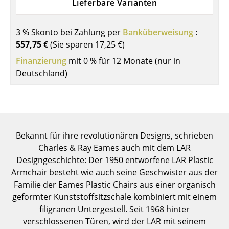
Lieferbare Varianten
Einzelteile
... alle Tische
3 % Skonto bei Zahlung per
Banküberweisung
:
557,75 €
(Sie sparen
17,25 €
)
Aufbewahren
Finanzierung
mit 0 % für 12 Monate (nur in
Deutschland)
Regale & Schränke
Bücherregale
Wandregale
Bekannt für ihre revolutionären Designs, schrieben
Sideboards & Kommoden
Charles & Ray Eames auch mit dem LAR
TV Möbel
Designgeschichte: Der 1950 entworfene LAR Plastic
Armchair besteht wie auch seine Geschwister aus der
Beistell- & Rollcontainer
Familie der Eames Plastic Chairs aus einer organisch
geformter Kunststoffsitzschale kombiniert mit einem
Barmöbel
filigranen Untergestell. Seit 1968 hinter
Garderoben
verschlossenen Türen, wird der LAR mit seinem