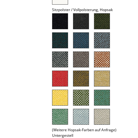
Spiegel
Sitzpolster / Vollpolsterung, Hopsak
Figuren & Miniaturen
Vasen
Tabletts
Büroutensilien
Aufbewahrungsboxen
Decken
Kissen
Teppiche
Vorhänge
(Weitere Hopsak-Farben auf Anfrage)
... alle Accessoires
Untergestell