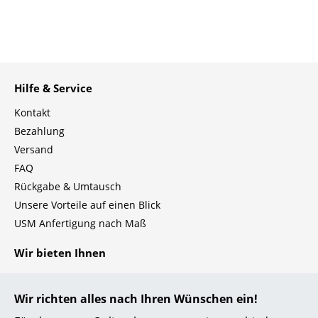
Einzelteile
... alle Tische
Aufbewahren
Hilfe & Service
Regale & Schränke
Kontakt
Bezahlung
Bücherregale
Versand
Wandregale
FAQ
Rückgabe & Umtausch
Sideboards & Kommoden
Unsere Vorteile auf einen Blick
TV Möbel
USM Anfertigung nach Maß
Beistell- & Rollcontainer
Wir bieten Ihnen
Barmöbel
Kostenlosen Versand nach Deutschland
Schnelle Lieferung
Wir richten alles nach Ihren Wünschen ein!
Garderoben
30 Tage Rückgaberecht