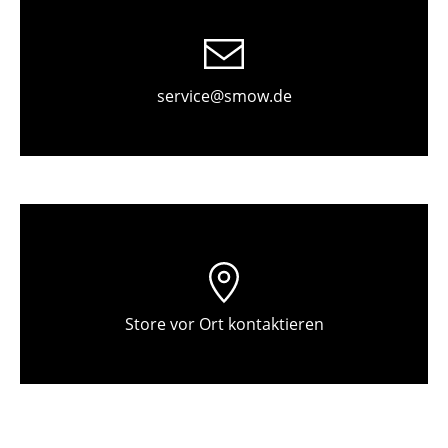
Tische
Esstische
service@smow.de
Beistelltische
Couchtische
Schreibtische
Sekretäre & PC-Tische
Konferenztische
Stehtische & Stehpulte
Store vor Ort kontaktieren
Kindertische
Gartentische
Servierwagen