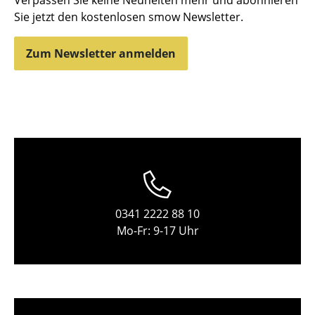
Verpassen Sie keine Neuheiten mehr und abonnieren
Sie jetzt den kostenlosen smow Newsletter.
Hocker
Bänke & Liegen
Zum Newsletter anmelden
Sitzsäcke
Gartenstühle
Kinderstühle
Schaukelstühle
Bürodrehstühle
0341 2222 88 10
Konferenzstühle
Mo-Fr: 9-17 Uhr
Bürosessel
Einzelteile
... alle Sitzmöbel