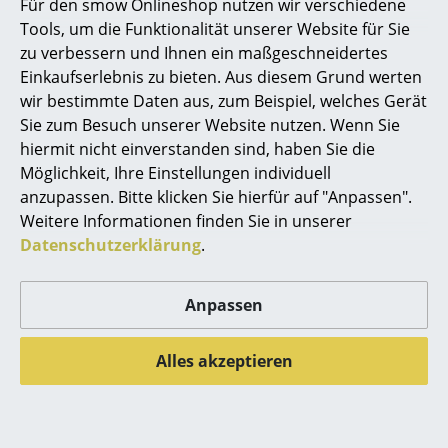
Für den smow Onlineshop nutzen wir verschiedene
Kleinaufbewahrung
Persönliche Ansprechpartner
Tools, um die Funktionalität unserer Website für Sie
Sichere Zahlung durch SSL-Verschlüsselung
zu verbessern und Ihnen ein maßgeschneidertes
Einzelteile
Datenschutz
Einkaufserlebnis zu bieten. Aus diesem Grund werten
... alle Aufbewahrungsmöbel
wir bestimmte Daten aus, zum Beispiel, welches Gerät
Sie zum Besuch unserer Website nutzen. Wenn Sie
smow Stores
Licht
hiermit nicht einverstanden sind, haben Sie die
Berlin
Köln
Möglichkeit, Ihre Einstellungen individuell
Hängeleuchten & Deckenleuchten
Chemnitz
Konstanz
anzupassen. Bitte klicken Sie hierfür auf "Anpassen".
Düsseldorf
Leipzig
Weitere Informationen finden Sie in unserer
Tischleuchten
Essen
Mainz
Datenschutzerklärung
.
Schreibtischleuchten
Frankfurt
München
Freiburg
Nürnberg
Anpassen
Stehleuchten & Leseleuchten
Hamburg
Schwarzwald
Bodenleuchten
Hannover
Solothurn
Alles akzeptieren
Kempten
Stuttgart
Wandleuchten
smow
Outdoor-Leuchten