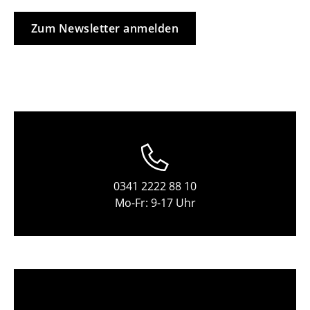
Tische
Zum Newsletter anmelden
Esstische
Beistelltische
Couchtische
Schreibtische
Sekretäre & PC-Tische
Konferenztische
0341 2222 88 10
Mo-Fr: 9-17 Uhr
Stehtische & Stehpulte
Kindertische
Gartentische
Servierwagen