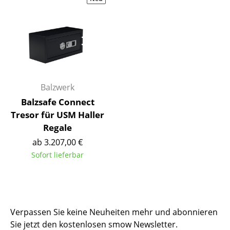
Hocker
Bänke & Liegen
Sitzsäcke
Gartenstühle
Balzwerk
Kinderstühle
Balzsafe Connect
Tresor für USM Haller
Schaukelstühle
Regale
Bürodrehstühle
ab 3.207,00 €
Sofort lieferbar
Konferenzstühle
Bürosessel
Einzelteile
Verpassen Sie keine Neuheiten mehr und abonnieren
... alle Sitzmöbel
Sie jetzt den kostenlosen smow Newsletter.