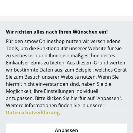
Kleinaufbewahrung
Einzelteile
Hilfe & Service
... alle Aufbewahrungsmöbel
Wir richten alles nach Ihren Wünschen ein!
Kontakt
Für den smow Onlineshop nutzen wir verschiedene
Licht
Bezahlung
Tools, um die Funktionalität unserer Website für Sie
Versand
Hängeleuchten & Deckenleuchten
zu verbessern und Ihnen ein maßgeschneidertes
FAQ
Einkaufserlebnis zu bieten. Aus diesem Grund werten
Tischleuchten
Rückgabe & Umtausch
wir bestimmte Daten aus, zum Beispiel, welches Gerät
Unsere Vorteile auf einen Blick
Sie zum Besuch unserer Website nutzen. Wenn Sie
Schreibtischleuchten
USM Anfertigung nach Maß
hiermit nicht einverstanden sind, haben Sie die
Stehleuchten & Leseleuchten
Möglichkeit, Ihre Einstellungen individuell
Wir bieten Ihnen
anzupassen. Bitte klicken Sie hierfür auf "Anpassen".
Bodenleuchten
Weitere Informationen finden Sie in unserer
Kostenlosen Versand nach Deutschland
Datenschutzerklärung
.
Schnelle Lieferung
Wandleuchten
30 Tage Rückgaberecht
Outdoor-Leuchten
Persönliche Ansprechpartner
Anpassen