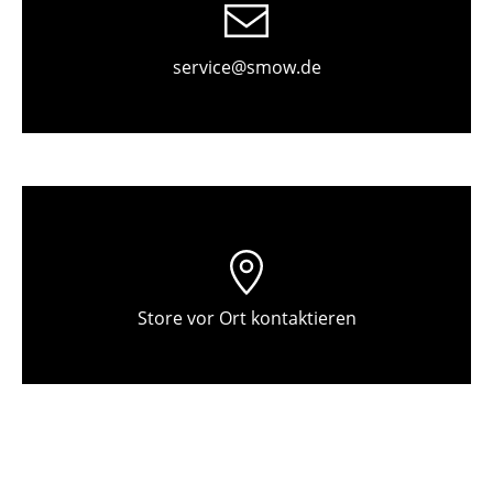
Einzelteile
... alle Tische
service@smow.de
Aufbewahren
Regale & Schränke
Bücherregale
Wandregale
Sideboards & Kommoden
Store vor Ort kontaktieren
TV Möbel
Beistell- & Rollcontainer
Barmöbel
Garderoben