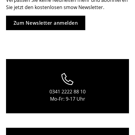
Verpassen Sie keine Neuheiten mehr und abonnieren
Sie jetzt den kostenlosen smow Newsletter.
Hocker
Bänke & Liegen
Zum Newsletter anmelden
Sitzsäcke
Gartenstühle
Kinderstühle
Schaukelstühle
Bürodrehstühle
0341 2222 88 10
Konferenzstühle
Mo-Fr: 9-17 Uhr
Bürosessel
Einzelteile
... alle Sitzmöbel