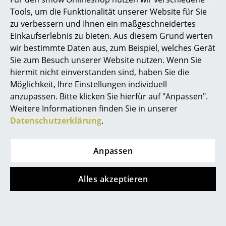
Kleinaufbewahrung
Persönliche Ansprechpartner
Tools, um die Funktionalität unserer Website für Sie
zu verbessern und Ihnen ein maßgeschneidertes
Sichere Zahlung durch SSL-Verschlüsselung
Einzelteile
Einkaufserlebnis zu bieten. Aus diesem Grund werten
Datenschutz
wir bestimmte Daten aus, zum Beispiel, welches Gerät
... alle Aufbewahrungsmöbel
Sie zum Besuch unserer Website nutzen. Wenn Sie
smow Stores
hiermit nicht einverstanden sind, haben Sie die
Licht
Berlin
Köln
Möglichkeit, Ihre Einstellungen individuell
Hängeleuchten & Deckenleuchten
anzupassen. Bitte klicken Sie hierfür auf "Anpassen".
Chemnitz
Konstanz
Weitere Informationen finden Sie in unserer
Düsseldorf
Leipzig
Tischleuchten
Datenschutzerklärung
.
Essen
Mainz
Schreibtischleuchten
Frankfurt
München
Freiburg
Nürnberg
Anpassen
Stehleuchten & Leseleuchten
Hamburg
Schwarzwald
Bodenleuchten
Hannover
Solothurn
Alles akzeptieren
Kempten
Stuttgart
Wandleuchten
smow
Outdoor-Leuchten