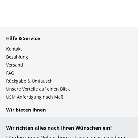
Einzelteile
... alle Tische
Aufbewahren
Hilfe & Service
Regale & Schränke
Kontakt
Bezahlung
Bücherregale
Versand
Wandregale
FAQ
Rückgabe & Umtausch
Sideboards & Kommoden
Unsere Vorteile auf einen Blick
TV Möbel
USM Anfertigung nach Maß
Beistell- & Rollcontainer
Wir bieten Ihnen
Barmöbel
Kostenlosen Versand nach Deutschland
Wir richten alles nach Ihren Wünschen ein!
Schnelle Lieferung
Garderoben
30 Tage Rückgaberecht
Für den smow Onlineshop nutzen wir verschiedene