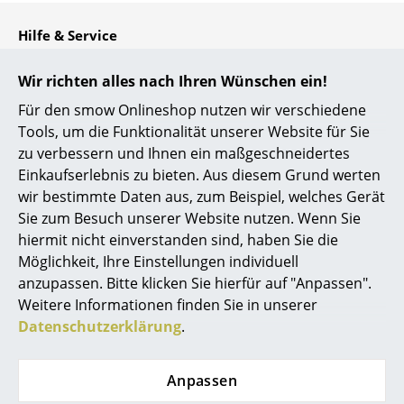
Kleinaufbewahrung
Hilfe & Service
Einzelteile
Kontakt
Wir richten alles nach Ihren Wünschen ein!
... alle Aufbewahrungsmöbel
Bezahlung
Für den smow Onlineshop nutzen wir verschiedene
Versand
Tools, um die Funktionalität unserer Website für Sie
Licht
FAQ
zu verbessern und Ihnen ein maßgeschneidertes
Rückgabe & Umtausch
Hängeleuchten & Deckenleuchten
Einkaufserlebnis zu bieten. Aus diesem Grund werten
Unsere Vorteile auf einen Blick
wir bestimmte Daten aus, zum Beispiel, welches Gerät
Tischleuchten
USM Anfertigung nach Maß
Sie zum Besuch unserer Website nutzen. Wenn Sie
hiermit nicht einverstanden sind, haben Sie die
Schreibtischleuchten
Wir bieten Ihnen
Möglichkeit, Ihre Einstellungen individuell
Stehleuchten & Leseleuchten
Kostenlosen Versand nach Deutschland
anzupassen. Bitte klicken Sie hierfür auf "Anpassen".
Schnelle Lieferung
Weitere Informationen finden Sie in unserer
Bodenleuchten
30 Tage Rückgaberecht
Datenschutzerklärung
.
Persönliche Ansprechpartner
Wandleuchten
Sichere Zahlung durch SSL-Verschlüsselung
Anpassen
Outdoor-Leuchten
Datenschutz