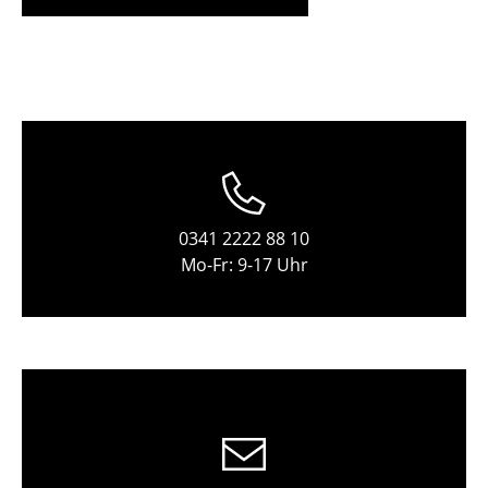
Tische
Esstische
Beistelltische
Couchtische
Schreibtische
0341 2222 88 10
Sekretäre & PC-Tische
Mo-Fr: 9-17 Uhr
Konferenztische
Stehtische & Stehpulte
Kindertische
Gartentische
Servierwagen