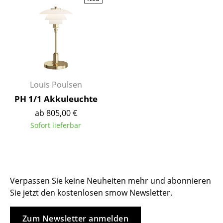
Hocker
Bänke & Liegen
Sitzsäcke
Gartenstühle
Louis Poulsen
Kinderstühle
PH 1/1 Akkuleuchte
Schaukelstühle
ab 805,00 €
Sofort lieferbar
Bürodrehstühle
Konferenzstühle
Bürosessel
Verpassen Sie keine Neuheiten mehr und abonnieren
Sie jetzt den kostenlosen smow Newsletter.
Einzelteile
... alle Sitzmöbel
Zum Newsletter anmelden