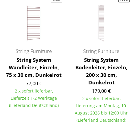
Hocker
Bänke & Liegen
Sitzsäcke
Gartenstühle
String Furniture
String Furniture
Kinderstühle
String System
String System
Wandleiter, Einzeln,
Bodenleiter, Einzeln,
Schaukelstühle
75 x 30 cm, Dunkelrot
200 x 30 cm,
Bürodrehstühle
Dunkelrot
77,00 €
179,00 €
2 x sofort lieferbar,
Konferenzstühle
Lieferzeit 1-2 Werktage
2 x sofort lieferbar,
Bürosessel
(Lieferland Deutschland)
Lieferung am Montag, 10.
August 2026 bis 12:00 Uhr
Einzelteile
(Lieferland Deutschland)
... alle Sitzmöbel