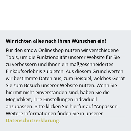
Kleinaufbewahrung
Einzelteile
... alle Aufbewahrungsmöbel
Wir richten alles nach Ihren Wünschen ein!
Licht
Für den smow Onlineshop nutzen wir verschiedene
Hilfe & Service
Hängeleuchten & Deckenleuchten
Tools, um die Funktionalität unserer Website für Sie
zu verbessern und Ihnen ein maßgeschneidertes
Kontakt
Tischleuchten
Einkaufserlebnis zu bieten. Aus diesem Grund werten
Bezahlung
Schreibtischleuchten
wir bestimmte Daten aus, zum Beispiel, welches Gerät
Versand
Sie zum Besuch unserer Website nutzen. Wenn Sie
FAQ
Stehleuchten & Leseleuchten
hiermit nicht einverstanden sind, haben Sie die
Rückgabe & Umtausch
Möglichkeit, Ihre Einstellungen individuell
Bodenleuchten
Unsere Vorteile auf einen Blick
anzupassen. Bitte klicken Sie hierfür auf "Anpassen".
USM Anfertigung nach Maß
Wandleuchten
Weitere Informationen finden Sie in unserer
Datenschutzerklärung
.
Wir bieten Ihnen
Outdoor-Leuchten