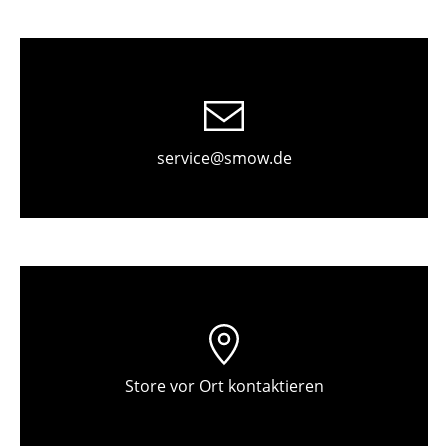
Einzelteile
... alle Tische
Aufbewahren
Regale & Schränke
service@smow.de
Bücherregale
Wandregale
Sideboards & Kommoden
TV Möbel
Beistell- & Rollcontainer
Store vor Ort kontaktieren
Barmöbel
Garderoben