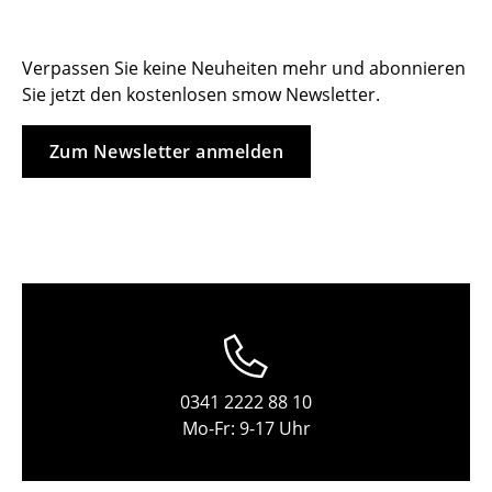
Tische
Verpassen Sie keine Neuheiten mehr und abonnieren
Esstische
Sie jetzt den kostenlosen smow Newsletter.
Beistelltische
Zum Newsletter anmelden
Couchtische
Schreibtische
Sekretäre & PC-Tische
Konferenztische
Stehtische & Stehpulte
Kindertische
0341 2222 88 10
Gartentische
Mo-Fr: 9-17 Uhr
Servierwagen