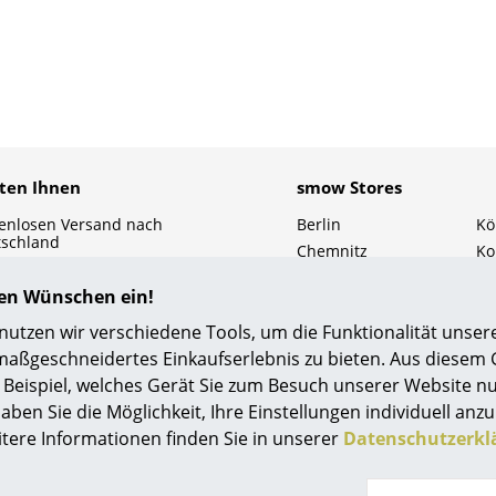
Kinderzimmer
Arbeitszimmer
Diele
Badezimmer
Stauraum
Balkon & Garten
eten Ihnen
smow Stores
Hersteller
Designer
enlosen Versand nach
Berlin
Kö
tschland
Chemnitz
Ko
Artemide
Alvar Aalto
elle Lieferung
Düsseldorf
Le
Cassina
Arne Jacobsen
age Rückgaberecht
hren Wünschen ein!
Essen
Ma
önliche Ansprechpartner
Fritz Hansen
Charles & Ray Eames
Frankfurt
M
tzen wir verschiedene Tools, um die Funktionalität unsere
ere Zahlung durch SSL-
HAY
Eero Saarinen
Freiburg
Nü
maßgeschneidertes Einkaufserlebnis zu bieten. Aus diesem
chlüsselung
Hamburg
Sc
Knoll International
Egon Eiermann
Beispiel, welches Gerät Sie zum Besuch unserer Website nu
enschutz
Hannover
So
aben Sie die Möglichkeit, Ihre Einstellungen individuell anzu
Louis Poulsen
Eileen Gray
Kempten
St
itere Informationen finden Sie in unserer
Datenschutzerkl
Muuto
Jean Prouvé
Nils Holger Moormann
Le Corbusier
e Bezahlung
Sie finden uns auch bei