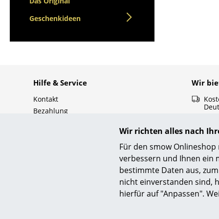
Das Original
Geschenkideen
Hilfe & Service
Wir bi
Kontakt
Kost
Deu
Bezahlung
Schn
Versand
30 T
Wir richten alles nach I
FAQ
Pers
Rückgabe & Umtausch
Für den smow Onlineshop nu
Sich
Unsere Vorteile auf einen Blick
verbessern und Ihnen ein 
Vers
USM Anfertigung nach Maß
bestimmte Daten aus, zum 
Dat
nicht einverstanden sind, h
hierfür auf "Anpassen". We
smow
Sicher