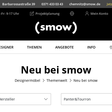
Barbarossastraße 39
0371 433 03 43
chemnitz@smow.de
Jet
-Fr: 9-17 Uhr
Projektplanung
Mein Konto
ESIGNER
THEMEN
ANGEBOTE
INFO
Aufbewahren
Licht
Neu bei smow
Regale & Schränke
Hängeleuchten &
Deckenleuchten
Bücherregale
Tischleuchten
Designermöbel
Themenwelt
Neu bei smow
Wandregale
Schreibtischleuchten
Sideboards &
Kommoden
Stehleuchten &
Leseleuchten
Hersteller
Panter&Tourron
TV Möbel
Bodenleuchten
Beistell- &
Rollcontainer
Wandleuchten