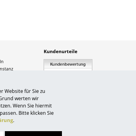
Empfang
Cafeteria
Branchenlösungen
Sicheres Arbeiten
Kundenurteile
Das Original
ln
nstanz
ipzig
inz
ünchen
r Website für Sie zu
rnberg
 Grund werten wir
hwarzwald
tzen. Wenn Sie hiermit
lothurn
passen. Bitte klicken Sie
smow.de
ist durchschnittlich
uttgart
ärung
.
mit
4.81
von
5
Sternen
bewertet, basierend auf
205
Kunden-Bewertungen von