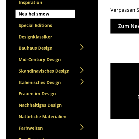
Stehpulte
Inspiration
Hocker
Verpassen S
Kindertische
Bänke & Liegen
Neu bei smow
Gartentische
Sitzsäcke
Special Editions
Zum New
Servierwagen
Gartenstühle
Einzelteile
Designklassiker
Kinderstühle
... alle Tische
Schaukelstühle
Bauhaus Design
Bürodrehstühle
Mid-Century Design
Konferenzstühle
Skandinavisches Design
Bürosessel
Einzelteile
Italienisches Design
... alle Sitzmöbel
Frauen im Design
Nachhaltiges Design
Natürliche Materialien
Farbwelten