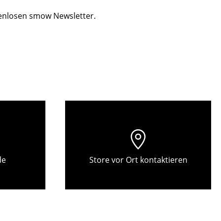
Decken
tenlosen smow Newsletter.
Kissen
Teppiche
Vorhänge
... alle Accessoires
de
Store vor Ort kontaktieren
Büro
Arbeitsplatz
Management Büro
Konferenzraum