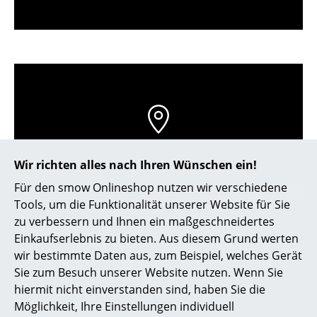
Kleinaufbewahrung
Einzelteile
... alle Aufbewahrungsmöbel
Licht
Hängeleuchten & Deckenleuchten
Store vor Ort kontaktieren
Tischleuchten
Wir richten alles nach Ihren Wünschen ein!
Für den smow Onlineshop nutzen wir verschiedene
Schreibtischleuchten
Tools, um die Funktionalität unserer Website für Sie
Stehleuchten & Leseleuchten
zu verbessern und Ihnen ein maßgeschneidertes
Einkaufserlebnis zu bieten. Aus diesem Grund werten
Bodenleuchten
wir bestimmte Daten aus, zum Beispiel, welches Gerät
Sie zum Besuch unserer Website nutzen. Wenn Sie
Wandleuchten
hiermit nicht einverstanden sind, haben Sie die
Outdoor-Leuchten
Möglichkeit, Ihre Einstellungen individuell