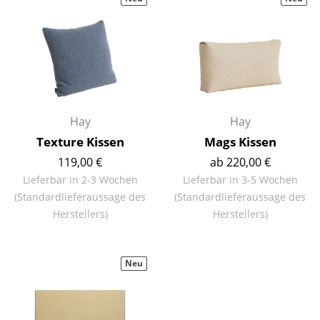
Hocker
Bänke & Liegen
Sitzsäcke
Gartenstühle
Hay
Hay
Kinderstühle
Texture Kissen
Mags Kissen
Schaukelstühle
119,00 €
ab 220,00 €
Lieferbar in 2-3 Wochen
Lieferbar in 3-5 Wochen
Bürodrehstühle
(Standardlieferaussage des
(Standardlieferaussage des
Herstellers)
Herstellers)
Konferenzstühle
Bürosessel
Neu
Einzelteile
... alle Sitzmöbel