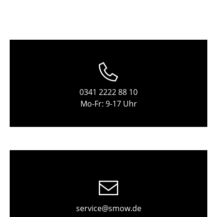
Einzelteile
... alle Tische
Aufbewahren
Regale & Schränke
Bücherregale
0341 2222 88 10
Mo-Fr: 9-17 Uhr
Wandregale
Sideboards & Kommoden
TV Möbel
Beistell- & Rollcontainer
Barmöbel
Garderoben
service@smow.de