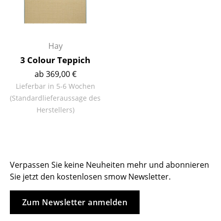
Tische
Esstische
Hay
Beistelltische
3 Colour Teppich
Couchtische
ab 369,00 €
Lieferbar in 5-6 Wochen
Schreibtische
(Standardlieferaussage des
Herstellers)
Sekretäre & PC-Tische
Konferenztische
Stehtische & Stehpulte
Verpassen Sie keine Neuheiten mehr und abonnieren
Kindertische
Sie jetzt den kostenlosen smow Newsletter.
Gartentische
Zum Newsletter anmelden
Servierwagen