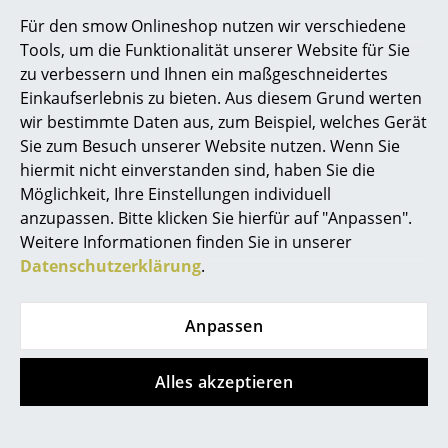
Akkuleuchten
Für den smow Onlineshop nutzen wir verschiedene
Tools, um die Funktionalität unserer Website für Sie
... alle Leuchten
zu verbessern und Ihnen ein maßgeschneidertes
Einkaufserlebnis zu bieten. Aus diesem Grund werten
Betten
wir bestimmte Daten aus, zum Beispiel, welches Gerät
Sie zum Besuch unserer Website nutzen. Wenn Sie
Doppelbetten
service@smow.de
hiermit nicht einverstanden sind, haben Sie die
Einzelbetten
Möglichkeit, Ihre Einstellungen individuell
anzupassen. Bitte klicken Sie hierfür auf "Anpassen".
Stapelbetten
Weitere Informationen finden Sie in unserer
Datenschutzerklärung
.
Kinderbetten
Nachttische & Bettzubehör
Anpassen
... alle Betten
Store vor Ort kontaktieren
Alles akzeptieren
Accessoires
Uhren