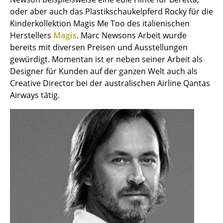
Einzelteile
oder aber auch das Plastikschaukelpferd Rocky für die
Kinderkollektion Magis Me Too des italienischen
... alle Tische
Herstellers
Magis
. Marc Newsons Arbeit wurde
bereits mit diversen Preisen und Ausstellungen
Aufbewahren
gewürdigt. Momentan ist er neben seiner Arbeit als
Designer für Kunden auf der ganzen Welt auch als
Regale & Schränke
Creative Director bei der australischen Airline Qantas
Bücherregale
Airways tätig.
Wandregale
Sideboards & Kommoden
TV Möbel
Beistell- & Rollcontainer
Barmöbel
Garderoben