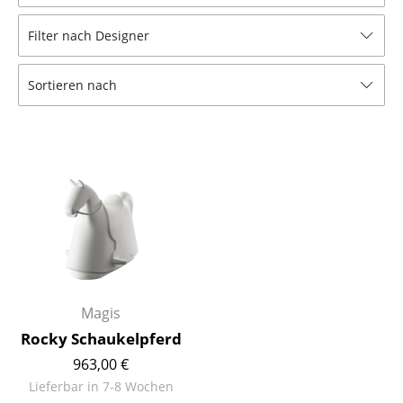
Hocker
Filter nach Designer
Bänke & Liegen
Sortieren nach
Sitzsäcke
Gartenstühle
Kinderstühle
Schaukelstühle
Bürodrehstühle
Konferenzstühle
Bürosessel
Magis
Rocky Schaukelpferd
Einzelteile
963,00 €
... alle Sitzmöbel
Lieferbar in 7-8 Wochen