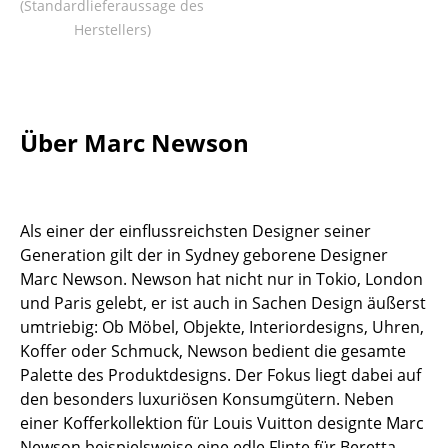
(Standardlieferaussage des
Tische
Herstellers)
Esstische
Beistelltische
Über Marc Newson
Couchtische
Schreibtische
Sekretäre & PC-Tische
Als einer der einflussreichsten Designer seiner
Generation gilt der in Sydney geborene Designer
Konferenztische
Marc Newson. Newson hat nicht nur in Tokio, London
und Paris gelebt, er ist auch in Sachen Design äußerst
Stehtische & Stehpulte
umtriebig: Ob Möbel, Objekte, Interiordesigns, Uhren,
Kindertische
Koffer oder Schmuck, Newson bedient die gesamte
Palette des Produktdesigns. Der Fokus liegt dabei auf
Gartentische
den besonders luxuriösen Konsumgütern. Neben
einer Kofferkollektion für Louis Vuitton designte Marc
Servierwagen
Newson beispielsweise eine edle Flinte für Beretta,