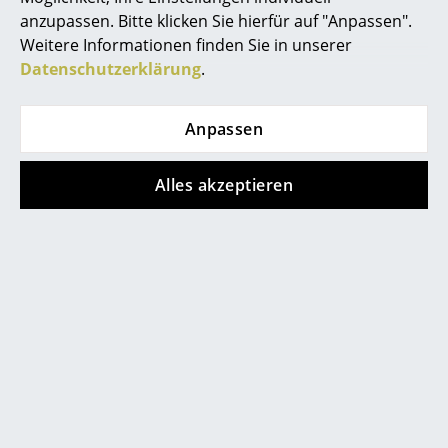
anzupassen. Bitte klicken Sie hierfür auf "Anpassen".
Spiegel
Weitere Informationen finden Sie in unserer
Figuren & Miniaturen
Datenschutzerklärung
.
Vasen
Anpassen
Tabletts
Alles akzeptieren
Büroutensilien
0341 2222 88 10
Mo-Fr: 9-17 Uhr
Aufbewahrungsboxen
Decken
Kissen
Teppiche
Vorhänge
... alle Accessoires
service@smow.de