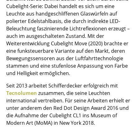
Einzelteile
Cubelight-Serie: Dabei handelt es sich um eine
Leuchte aus handgeschliffenen Glaswürfeln auf
... alle Tische
polierter Edelstahlbasis, die durch indirekte LED-
Beleuchtung faszinierende Lichtreflexionen erzeugt –
Aufbewahren
auch im ausgeschalteten Zustand. Mit der
Weiterentwicklung Cubelight Move (2020) brachte er
Regale & Schränke
eine funksteuerbare Variante auf den Markt, deren
Bücherregale
Bewegungssensoren aus der Luftfahrttechnologie
stammen und eine stufenlose Anpassung von Farbe
Wandregale
und Helligkeit ermöglichen.
Sideboards & Kommoden
Seit 2013 arbeitet Schifferdecker erfolgreich mit
Tecnolumen
zusammen, die seine Leuchten
TV Möbel
international vertreiben. Für seine Arbeiten erhielt er
Beistell- & Rollcontainer
unter anderem den Red Dot Design Award 2016 und
die Aufnahme der Cubelight CL1 ins Museum of
Barmöbel
Modern Art (MoMA) in New York 2018.
Garderoben