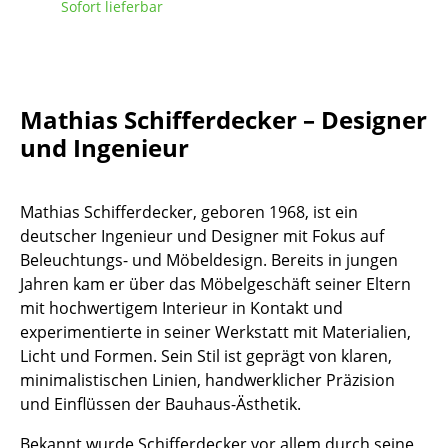
Sofort lieferbar
Tische
Esstische
Beistelltische
Mathias Schifferdecker – Designer
und Ingenieur
Couchtische
Schreibtische
Mathias Schifferdecker, geboren 1968, ist ein
Sekretäre & PC-Tische
deutscher Ingenieur und Designer mit Fokus auf
Beleuchtungs- und Möbeldesign. Bereits in jungen
Konferenztische
Jahren kam er über das Möbelgeschäft seiner Eltern
Stehtische & Stehpulte
mit hochwertigem Interieur in Kontakt und
experimentierte in seiner Werkstatt mit Materialien,
Kindertische
Licht und Formen. Sein Stil ist geprägt von klaren,
minimalistischen Linien, handwerklicher Präzision
Gartentische
und Einflüssen der Bauhaus-Ästhetik.
Servierwagen
Bekannt wurde Schifferdecker vor allem durch seine