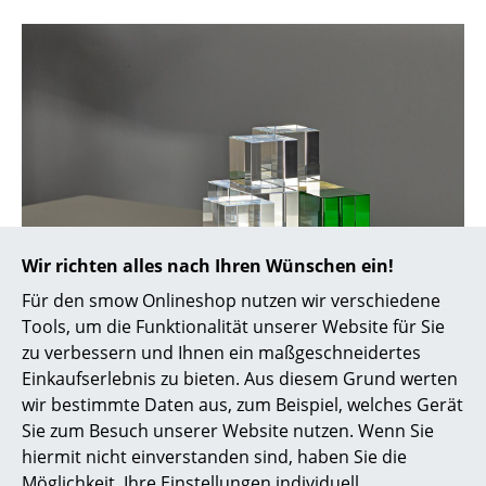
Akkuleuchten
... alle Leuchten
Betten
Doppelbetten
Einzelbetten
Stapelbetten
Wir richten alles nach Ihren Wünschen ein!
Kinderbetten
Für den smow Onlineshop nutzen wir verschiedene
Tools, um die Funktionalität unserer Website für Sie
Nachttische & Bettzubehör
zu verbessern und Ihnen ein maßgeschneidertes
... alle Betten
Einkaufserlebnis zu bieten. Aus diesem Grund werten
wir bestimmte Daten aus, zum Beispiel, welches Gerät
Accessoires
Sie zum Besuch unserer Website nutzen. Wenn Sie
hiermit nicht einverstanden sind, haben Sie die
Uhren
Cube Light Tischleuchte von Tecnolumen
Möglichkeit, Ihre Einstellungen individuell