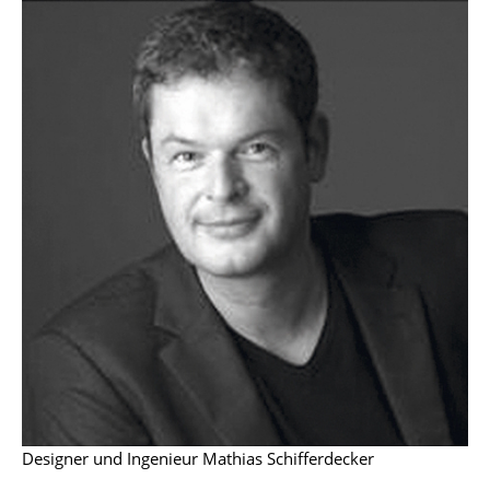
Kleinaufbewahrung
Einzelteile
... alle Aufbewahrungsmöbel
Licht
Hängeleuchten & Deckenleuchten
Tischleuchten
Schreibtischleuchten
Stehleuchten & Leseleuchten
Bodenleuchten
Wandleuchten
Designer und Ingenieur Mathias Schifferdecker
Outdoor-Leuchten