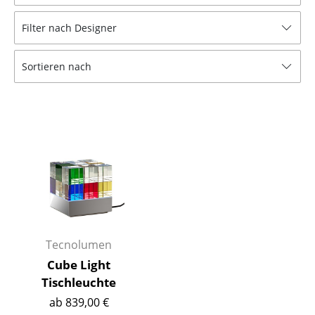
Hocker
Filter nach Designer
Bänke & Liegen
Sortieren nach
Sitzsäcke
Gartenstühle
Kinderstühle
Schaukelstühle
Bürodrehstühle
Konferenzstühle
Bürosessel
Tecnolumen
Cube Light
Einzelteile
Tischleuchte
... alle Sitzmöbel
ab 839,00 €