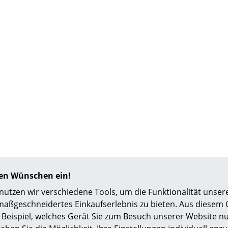
Richard Lampert
Ludwig Mies van der Rohe
Thonet
Marcel Breuer
USM Haller
Philippe Starck
Vitra
Verner Panton
... alle Hersteller A-Z
... alle Designer A-Z
Neu bei smow
Inspiration
Special Editions
Designklassiker
Frauen im Design
Bauhaus Design
Midcentury Design
hren Wünschen ein!
Skandinavisches De
tzen wir verschiedene Tools, um die Funktionalität unsere
Italienisches Design
maßgeschneidertes Einkaufserlebnis zu bieten. Aus diesem
Nachhaltiges Desig
Beispiel, welches Gerät Sie zum Besuch unserer Website nu
Natürliche Material