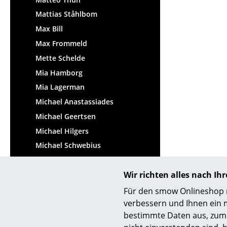
Mattias Ståhlbom
Max Bill
Max Frommeld
Mette Schelde
Mia Hamborg
Mia Lagerman
Michael Anastassiades
Michael Geertsen
Michael Hilgers
Michael Schwebius
Michael Thonet
Wir richten alles nach I
Michel Charlot
Michele De Lucchi
Für den smow Onlineshop nu
verbessern und Ihnen ein 
Midgard Werkdesign
bestimmte Daten aus, zum 
Mika Tolvanen