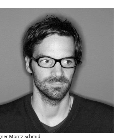
Decken
Kissen
Teppiche
Vorhänge
... alle Accessoires
Büro
Arbeitsplatz
Management Büro
Konferenzraum
gner Moritz Schmid