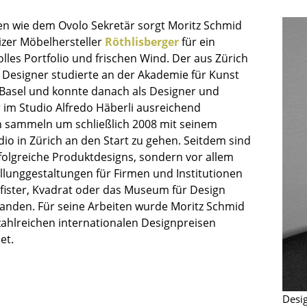
Barmöbel
Outdoor-Leuchten
en wie dem Ovolo Sekretär sorgt Moritz Schmid
Garderoben
Akkuleuchten
zer Möbelhersteller
Röthlisberger
für ein
Kleinaufbewahrung
... alle Leuchten
lles Portfolio und frischen Wind. Der aus Zürich
Einzelteile
esigner studierte an der Akademie für Kunst
Basel und konnte danach als Designer und
... alle Aufbewahrungsmöbel
r im Studio Alfredo Häberli ausreichend
USM Haller Konfigurator
 sammeln um schließlich 2008 mit seinem
io in Zürich an den Start zu gehen. Seitdem sind
rfolgreiche Produktdesigns, sondern vor allem
llunggestaltungen für Firmen und Institutionen
Pfister, Kvadrat oder das Museum für Design
tanden. Für seine Arbeiten wurde Moritz Schmid
 zahlreichen internationalen Designpreisen
Zuhause
et.
Wohnzimmer
Esszimmer
Schlafzimmer
Desi