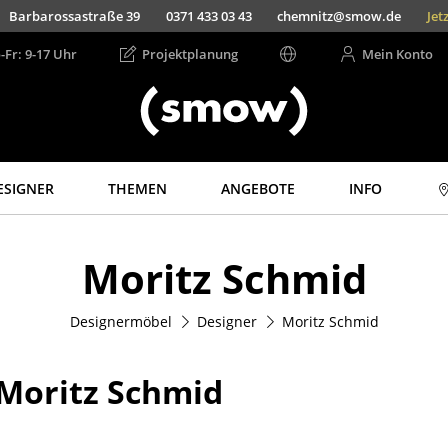
Barbarossastraße 39
0371 433 03 43
chemnitz@smow.de
Jet
-Fr: 9-17 Uhr
Projektplanung
Mein Konto
ESIGNER
THEMEN
ANGEBOTE
INFO
Aufbewahren
Licht
Moritz Schmid
Regale & Schränke
Hängeleuchten &
Deckenleuchten
Bücherregale
Tischleuchten
Designermöbel
Designer
Moritz Schmid
Wandregale
Schreibtischleuchten
Sideboards &
Kommoden
Stehleuchten &
Moritz Schmid
Leseleuchten
TV Möbel
Bodenleuchten
Beistell- &
Rollcontainer
Wandleuchten