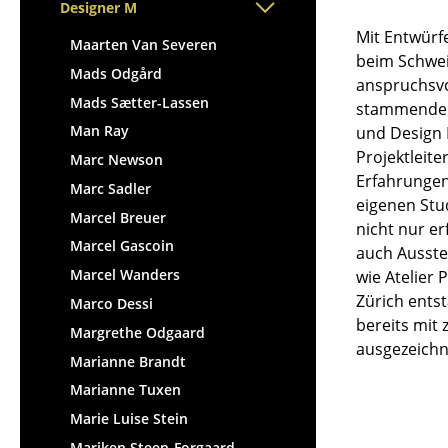
Stehpulte
Designer M
Hocker
Kindertische
Mit Entwürf
Bänke & Liegen
Maarten Van Severen
beim Schwei
Gartentische
Sitzsäcke
Mads Odgård
anspruchsvo
Servierwagen
Gartenstühle
Mads Sætter-Lassen
stammende D
Einzelteile
Kinderstühle
Man Ray
und Design 
... alle Tische
Schaukelstühle
Projektleite
Marc Newson
Erfahrungen
Bürodrehstühle
Marc Sadler
eigenen Stud
Konferenzstühle
Marcel Breuer
nicht nur e
Bürosessel
Marcel Gascoin
auch Ausste
Einzelteile
Marcel Wanders
wie Atelier 
... alle Sitzmöbel
Zürich ents
Marco Dessi
bereits mit
Margrethe Odgaard
ausgezeichn
Marianne Brandt
Marianne Tuxen
Marie Luise Stein
Mariken Steen-Forgaard