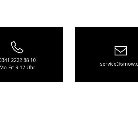
Kinderzimmer
Arbeitszimmer
Diele
Badezimmer
Stauraum
Balkon & Garten
Hersteller
Designer
0341 2222 88 10
service@smow.
Mo-Fr: 9-17 Uhr
Artemide
Alvar Aalto
Cassina
Arne Jacobsen
Fritz Hansen
Charles & Ray Eames
HAY
Eero Saarinen
Knoll International
Egon Eiermann
Louis Poulsen
Eileen Gray
Muuto
Jean Prouvé
Nils Holger Moormann
Le Corbusier