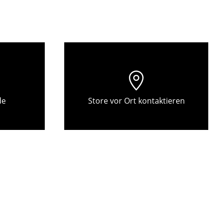
Empfang
Cafeteria
Branchenlösungen
Sicheres Arbeiten
Das Original
de
Store vor Ort kontaktieren