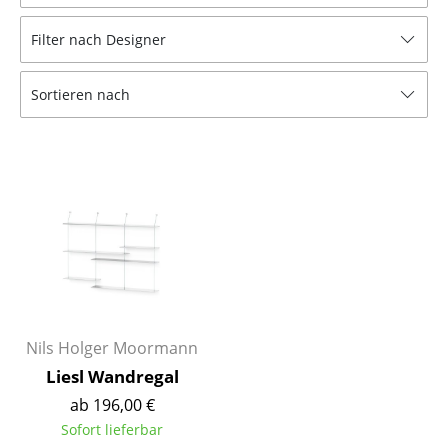
Hocker
Filter nach Designer
Bänke & Liegen
Sortieren nach
Sitzsäcke
Gartenstühle
Kinderstühle
Schaukelstühle
Bürodrehstühle
Konferenzstühle
Bürosessel
Nils Holger Moormann
Liesl Wandregal
Einzelteile
ab 196,00 €
... alle Sitzmöbel
Sofort lieferbar