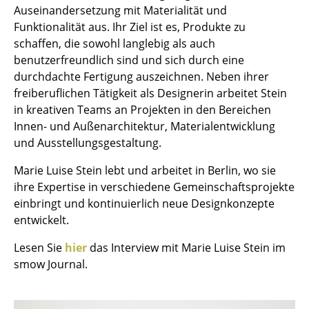
Auseinandersetzung mit Materialität und
Einzelteile
Funktionalität aus. Ihr Ziel ist es, Produkte zu
... alle Tische
schaffen, die sowohl langlebig als auch
benutzerfreundlich sind und sich durch eine
Aufbewahren
durchdachte Fertigung auszeichnen. Neben ihrer
freiberuflichen Tätigkeit als Designerin arbeitet Stein
Regale & Schränke
in kreativen Teams an Projekten in den Bereichen
Innen- und Außenarchitektur, Materialentwicklung
Bücherregale
und Ausstellungsgestaltung.
Wandregale
Marie Luise Stein lebt und arbeitet in Berlin, wo sie
Sideboards & Kommoden
ihre Expertise in verschiedene Gemeinschaftsprojekte
einbringt und kontinuierlich neue Designkonzepte
TV Möbel
entwickelt.
Beistell- & Rollcontainer
Lesen Sie
hier
das Interview mit Marie Luise Stein im
smow Journal.
Barmöbel
Garderoben