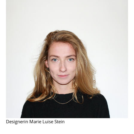
Kleinaufbewahrung
Einzelteile
... alle Aufbewahrungsmöbel
Licht
Hängeleuchten & Deckenleuchten
Tischleuchten
Schreibtischleuchten
Stehleuchten & Leseleuchten
Bodenleuchten
Wandleuchten
Designerin Marie Luise Stein
Outdoor-Leuchten