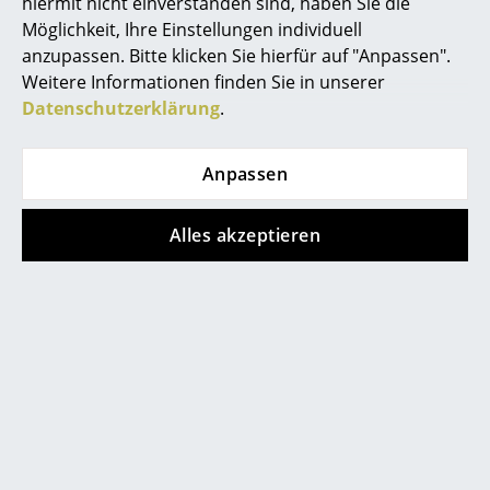
hiermit nicht einverstanden sind, haben Sie die
maßgeschneiderter Produkt-
Spiegel
Möglichkeit, Ihre Einstellungen individuell
und Interiorlösungen
anzupassen. Bitte klicken Sie hierfür auf "Anpassen".
spezialisiert hat...
Figuren & Miniaturen
Weitere Informationen finden Sie in unserer
Datenschutzerklärung
.
Vasen
Alle '
Marie Luise Stein
' Posts
Tabletts
Anpassen
Büroutensilien
Alles akzeptieren
Aufbewahrungsboxen
Decken
0341 2222 88 10
Kissen
Mo-Fr: 9-17 Uhr
Teppiche
Vorhänge
... alle Accessoires