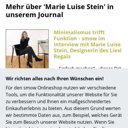
Mehr über 'Marie Luise Stein' in
Akkuleuchten
unserem Journal
... alle Leuchten
Betten
Minimalismus trifft
Funktion - smow im
Doppelbetten
Interview mit Marie Luise
Stein, Designerin des Liesl
Einzelbetten
Regals
Stapelbetten
...„Einfach machen“ – dieser Rat
ihres Professors Volker Albus
Kinderbetten
Wir richten alles nach Ihren Wünschen ein!
begleitet die vielseitige
Nachttische & Bettzubehör
Für den smow Onlineshop nutzen wir verschiedene
Designerin Marie Luise Stein bis
Tools, um die Funktionalität unserer Website für Sie
heute... Seit 2023 ist Marie Luise
... alle Betten
zu verbessern und Ihnen ein maßgeschneidertes
Stein zudem Teil eines
Einkaufserlebnis zu bieten. Aus diesem Grund werten
interdisziplinären Teams, in
Accessoires
wir bestimmte Daten aus, zum Beispiel, welches Gerät
dem sie sich auf Retaildesign
Sie zum Besuch unserer Website nutzen. Wenn Sie
und die Entwicklung
Uhren