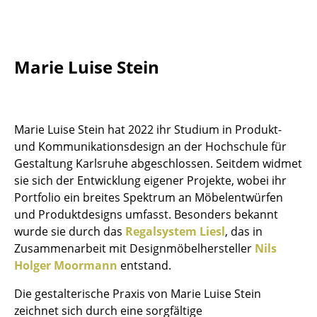
Tische
Esstische
Marie Luise Stein
Beistelltische
Couchtische
Marie Luise Stein hat 2022 ihr Studium in Produkt-
Schreibtische
und Kommunikationsdesign an der Hochschule für
Sekretäre & PC-Tische
Gestaltung Karlsruhe abgeschlossen. Seitdem widmet
sie sich der Entwicklung eigener Projekte, wobei ihr
Konferenztische
Portfolio ein breites Spektrum an Möbelentwürfen
und Produktdesigns umfasst. Besonders bekannt
Stehtische & Stehpulte
wurde sie durch das
Regalsystem Liesl
, das in
Kindertische
Zusammenarbeit mit Designmöbelhersteller
Nils
Holger Moormann
entstand.
Gartentische
Die gestalterische Praxis von Marie Luise Stein
Servierwagen
zeichnet sich durch eine sorgfältige